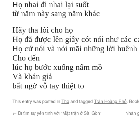
Họ nhai đi nhai lại suốt
từ năm này sang năm khác
Hãy tha lỗi cho họ
Họ đã được lên giây cót nói như các c
Họ cứ nói và nói mãi những lời huênh
Cho đến
lúc họ bước xuống nấm mồ
Và khán giả
bất ngờ vỗ tay thiệt to
This entry was posted in
Thơ
and tagged
Trần Hoàng Phố
. Boo
←
Đi tìm sự yên tĩnh với “Mặt trận ở Sài Gòn”
Nhắn g