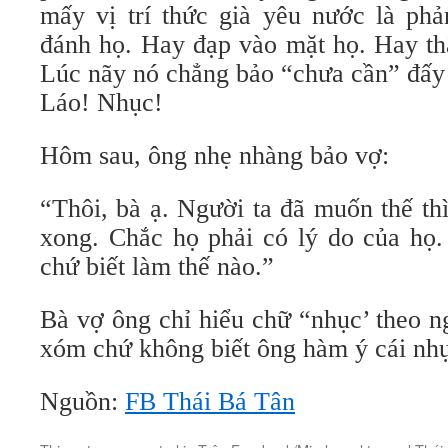
mấy vị trí thức già yêu nước là ph
đánh họ. Hay đạp vào mặt họ. Hay th
Lúc nãy nó chẳng bảo “chưa cần” đấy 
Láo! Nhục!
Hôm sau, ông nhẹ nhàng bảo vợ:
“Thôi, bà ạ. Người ta đã muốn thế th
xong. Chắc họ phải có lý do của họ.
chứ biết làm thế nào.”
Bà vợ ông chỉ hiểu chữ “nhục’ theo n
xóm chứ không biết ông hàm ý cái nhụ
Nguồn:
FB Thái Bá Tân