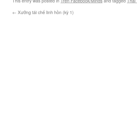
This entry was posted in
Trên Facebook/Minds
and tagged
Thái
←
Xưởng tái chế linh hồn (kỳ 1)