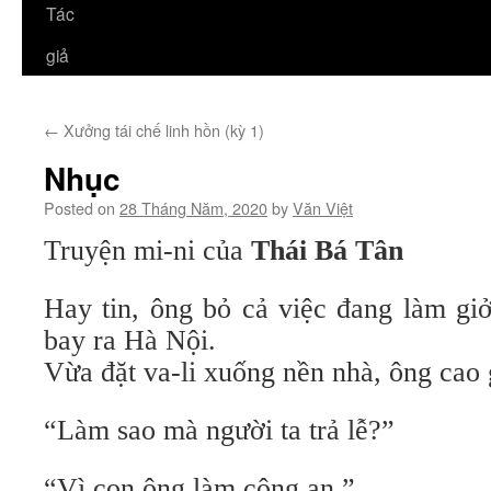
Tác
giả
←
Xưởng tái chế linh hồn (kỳ 1)
Nhục
Posted on
28 Tháng Năm, 2020
by
Văn Việt
Truyện mi-ni của
Thái Bá Tân
Hay tin, ông bỏ cả việc đang làm gi
bay ra Hà Nội.
Vừa đặt va-li xuống nền nhà, ông cao 
“Làm sao mà người ta trả lễ?”
“Vì con ông làm công an.”