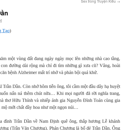
Sex trong Truyện Kiều
→
Dần
ệt
g Tạo
)
thăm một vùng đất đang ngày ngày mọc lên những nhà cao tầng,
con đường dài rộng mà chỉ đi tìm những gì xưa cũ? Vâng, hoài
c căn bệnh Alzheimer mất trí nhớ và phản bội quá khứ.
sĩ Trần Dần. Còn nhớ hôm tiễn ông, tôi cầm một đầu dây hạ huyệt
uốn nấn ná thêm chút nữa… Khi mọi người đã rời nghĩa trang,
hà thơ Hữu Thỉnh và nhiếp ảnh gia Nguyễn Đình Toán cùng gia
ôi mộ mới chất đầy hoa như một ngọn núi…
gia đình Trần Dần về Nam Định quê ông, thắp hương Lễ khánh
hương (Trần Văn Chương). Phán Chương là bố đẻ Trần Dần. Ông