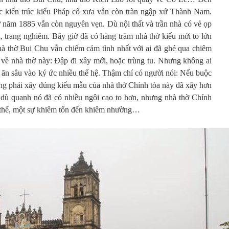
c kiến trúc kiểu Pháp cổ xưa vẫn còn tràn ngập xứ Thành Nam.
năm 1885 vẫn còn nguyên vẹn. Dù nội thất và trần nhà có vẻ ọp
, trang nghiêm. Bây giờ đã có hàng trăm nhà thờ kiểu mới to lớn
à thờ Bui Chu vẫn chiếm cảm tình nhất với ai đã ghé qua chiêm
về nhà thờ này: Đập đi xây mới, hoặc trùng tu. Nhưng không ai
 ăn sâu vào ký ức nhiều thế hệ. Thậm chí có người nói: Nếu buộc
cũng phải xây đúng kiểu mẫu của nhà thờ Chính tòa này đã xây hơn
ĩ, dù quanh nó đã có nhiều ngôi cao to hơn, nhưng nhà thờ Chính
 thế, một sự khiêm tốn đến khiêm nhường…