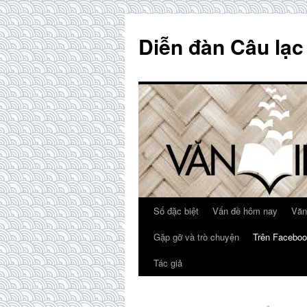
Skip
to
Diễn đàn Câu lạc
content
Số đặc biệt
Vấn đề hôm nay
Văn
Gặp gỡ và trò chuyện
Trên Faceboo
Tác giả