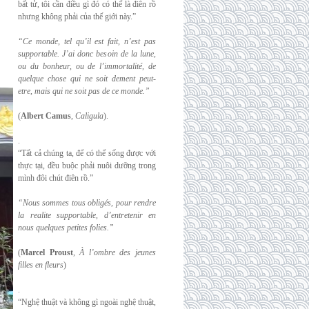
bất tử, tôi cần điều gì đó có thể là điên rồ
nhưng không phải của thế giới này.”
“Ce monde, tel qu’il est fait, n’est pas
supportable. J’ai donc besoin de la lune,
ou du
bonheur, ou de l’immortalité, de
quelque chose qui ne soit dement peut-
etre, mais qui
ne soit pas de ce monde.”
(
Albert Camus
,
Caligula
).
.
“Tất cả chúng ta, để có thể sống được với
thực tại, đều buộc phải nuôi dưỡng trong
mình đôi chút điên rồ.”
“Nous sommes tous obligés, pour rendre
la realite supportable, d’entretenir en
nous
quelques petites folies.”
(
Marcel Proust
,
À l’ombre des jeunes
filles en fleurs
)
.
“Nghệ thuật và không gì ngoài nghệ thuật,