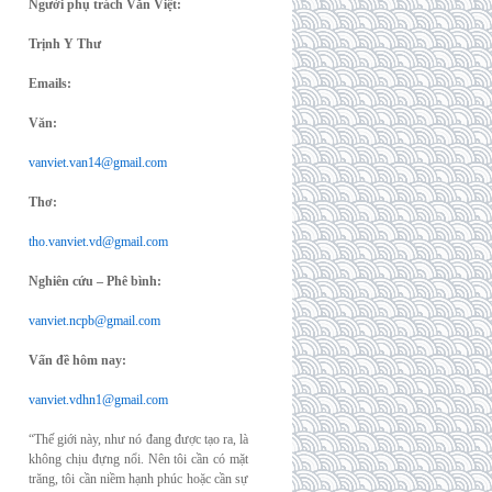
Người phụ trách Văn Việt:
Trịnh Y Thư
Emails:
Văn:
vanviet.van14@gmail.com
Thơ:
tho.vanviet.vd@gmail.com
Nghiên cứu – Phê bình:
vanviet.ncpb@gmail.com
Vấn đề hôm nay:
vanviet.vdhn1@gmail.com
“Thế giới này, như nó đang được tạo ra, là
không chịu đựng nổi. Nên tôi cần có mặt
trăng, tôi cần niềm hạnh phúc hoặc cần sự