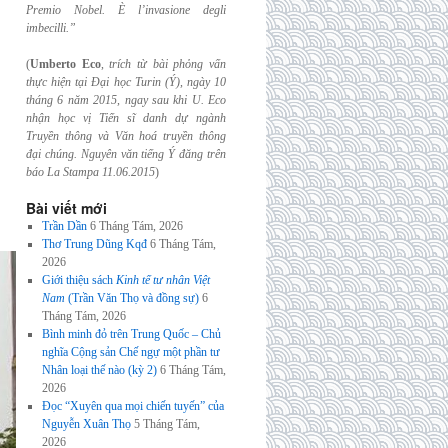
Premio Nobel. È l’invasione
degli
imbecilli.”
(
Umberto Eco
,
trích từ bài phỏng vấn
thực hiện tại Đại học Turin (Ý), ngày 10
tháng 6
năm 2015, ngay sau khi U. Eco
nhận học vị Tiến sĩ danh dự ngành
Truyền thông và
Văn hoá truyền thông
đại chúng. Nguyên văn tiếng Ý đăng trên
báo La Stampa
11.06.2015
)
Bài viết mới
Trần Dần
6 Tháng Tám, 2026
Thơ Trung Dũng Kqđ
6 Tháng Tám,
2026
Giới thiệu sách
Kinh tế tư nhân Việt
Nam
(Trần Văn Thọ và đồng sự)
6
Tháng Tám, 2026
Bình minh đỏ trên Trung Quốc – Chủ
nghĩa Cộng sản Chế ngự một phần tư
Nhân loại thế nào (kỳ 2)
6 Tháng Tám,
2026
Đọc “Xuyên qua mọi chiến tuyến” của
Nguyễn Xuân Thọ
5 Tháng Tám,
2026