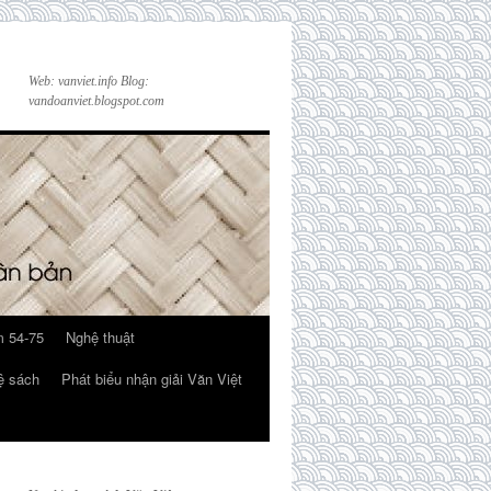
Web: vanviet.info Blog:
vandoanviet.blogspot.com
 54-75
Nghệ thuật
ệ sách
Phát biểu nhận giải Văn Việt