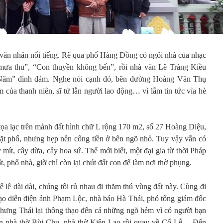
ăn nhân nổi tiếng. Rẽ qua phố Hàng Đồng có ngôi nhà của nhạc
mưa thu”, “Con thuyền không bến”, rồi nhà văn Lê Tràng Kiều
ứ Năm” đình đám. Nghe nói cạnh đó, bên đường Hoàng Văn Thụ
 của thanh niên, sĩ tử lẫn người lao động… vì lắm tin tức vỉa hè
ọa lạc trên mảnh đất hình chữ L rộng 170 m2, số 27 Hoàng Diệu,
t phố, nhưng hẹp nên cổng tiền ở bên ngõ nhỏ. Tuy vậy vẫn có
 mít, cây dừa, cây hoa sứ. Thế mới biết, một đại gia từ thời Pháp
, phố nhà, giờ chỉ còn lại chút đất con để làm nơi thờ phụng.
ế lễ dài dài, chúng tôi rủ nhau đi thăm thú vùng đất này. Cùng đi
ạo diễn điện ảnh Phạm Lộc, nhà báo Hà Thái, phó tổng giám đốc
ưng Thái lại thông thạo đến cả những ngõ hẻm vì có người bạn
ận nhà thờ Bùi Chu, nhà thờ Kiên Lao rồi quay về Cổ Lễ… Đến