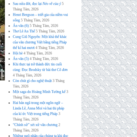
Sau nửa đời, đọc lại
Nẻo về của ý
5
Tháng Tám, 2026
Henri Bergson – triết gia của niềm vui
sống
5 Tháng Tám, 2026
Án văn (6)
5 Tháng Tám, 2026
Thơ Lê An Thế
5 Tháng Tám, 2026
Cung Giũ Nguyên: Một khả thể khác
của văn chương Việt bằng tiếng Pháp
thế kỉ hai mươi
4 Tháng Tám, 2026
Hội hè
4 Tháng Tám, 2026
Án văn (5)
4 Tháng Tám, 2026
Khi thực tại trở thành đức tin cuối
cùng: Đọc Brodsky từ bài thơ
Cô đơn
4 Tháng Tám, 2026
Còn chút gì cho nghệ thuật
3 Tháng
Tám, 2026
Một saga do Hoàng Minh Tường kể
3
Tháng Tám, 2026
Hai bản ngã trong một ngôn ngữ –
Linda Lê, Anna Moï và hai thi pháp
của kí ức Việt trong tiếng Pháp
3
Tháng Tám, 2026
“Chính sử” xét xử văn chương
2
Tháng Tám, 2026
Những ngộ nhận của chúng ta khi đọc