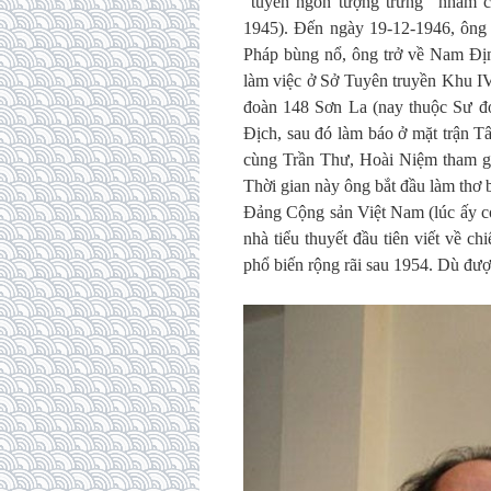
“tuyên ngôn tượng trưng” nhằm cá
1945). Đến ngày 19-12-1946, ông
Pháp bùng nổ, ông trở về Nam Địn
làm việc ở Sở Tuyên truyền Khu I
đoàn 148 Sơn La (nay thuộc Sư đ
Địch, sau đó làm báo ở mặt trận 
cùng Trần Thư, Hoài Niệm tham g
Thời gian này ông bắt đầu làm thơ b
Đảng Cộng sản Việt Nam (lúc ấy c
nhà tiểu thuyết đầu tiên viết về 
phổ biến rộng rãi sau 1954. Dù đư