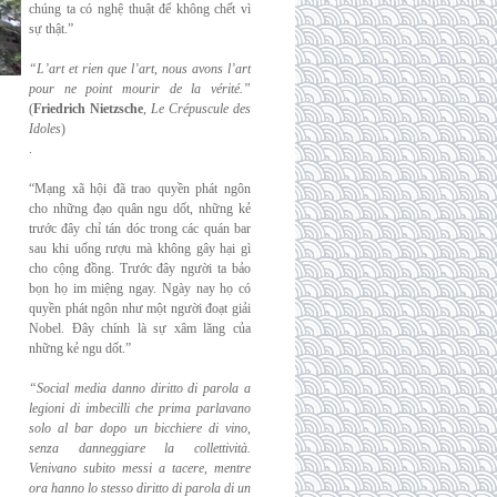
chúng ta có nghệ thuật để không chết vì
sự thật.”
“L’art et rien que l’art, nous avons l’art
pour ne point mourir de la vérité.”
(
Friedrich
Nietzsche
,
Le Crépuscule des
Idoles
)
.
“Mạng xã hội đã trao quyền phát ngôn
cho những đạo quân ngu dốt, những kẻ
trước đây chỉ tán dóc trong các quán bar
sau khi uống rượu mà không gây hại gì
cho cộng đồng. Trước đây người ta bảo
bọn họ im miệng ngay. Ngày nay họ có
quyền phát ngôn như một người đoạt giải
Nobel. Đây chính là sự xâm lăng của
những kẻ ngu dốt.”
“Social media danno diritto di parola a
legioni di imbecilli che prima parlavano
solo al
bar dopo un bicchiere di vino,
senza danneggiare la collettività.
Venivano subito messi a
tacere, mentre
ora hanno lo stesso diritto di parola di un