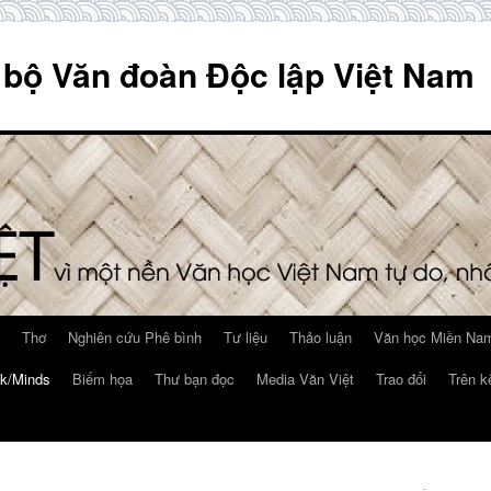
 bộ Văn đoàn Độc lập Việt Nam
Thơ
Nghiên cứu Phê bình
Tư liệu
Thảo luận
Văn học Miền Nam
k/Minds
Biếm họa
Thư bạn đọc
Media Văn Việt
Trao đổi
Trên k