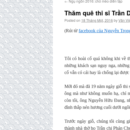
←
Ngụ ngôn 2016: chó mèo diễn tập
Thăm quê thi sĩ Trần 
Posted on
18 Tháng Một, 2016
by
Văn Vi
(Rút từ
facebook của Nguyễn Trọn
Tôi có hoài cổ quá không khi về 
những khách sạn nguy nga, những 
cổ vẫn có cái hay là chống lại đượ
Mới đó mà đã 19 năm ngày giỗ thi 
ông mà như không muốn hạ, chỉ m
còn tôi, ông Nguyễn Hữu Đang, n
đình thắp nén hương cuối dưới ng
Trước ngày giỗ, chúng tôi cùng 
thành nhà thờ họ Trần chi Phán C