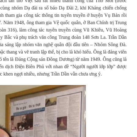
ch tân thơ Việt sau rất nhiều thành công của Thơ Mới (trước
 cùng nhóm Dạ đài ra số báo Dạ Đài 2, khi Kháng chiến chống
h tham gia công tác thông tin tuyên truyền ở huyện Vụ Bản rồi
V. Năm 1948, ông tham gia Vệ quốc quân, ở Ban Chính trị Trung
oàn 316), làm công tác tuyên truyền cùng Vũ Khiêu, Vũ Hoàng
Tây Bắc và phụ trách văn công Trung đoàn 148 Sơn La. Trần Dần
ia sáng lập nhóm văn nghệ quân đội đầu tiên – Nhóm Sông Đà.
ậc thang và vẽ tranh lập thể, bị cho là khó hiểu. Ông là đảng viên
ó tên là Đảng Cộng sản Đông Dương) từ năm 1949. Ông cũng là
chiến dịch Điện Biên Phủ với nhan đề “Người người lớp lớp” được
ợc khen ngợi nhiều, nhưng Trần Dần vẫn chưa ưng ý.