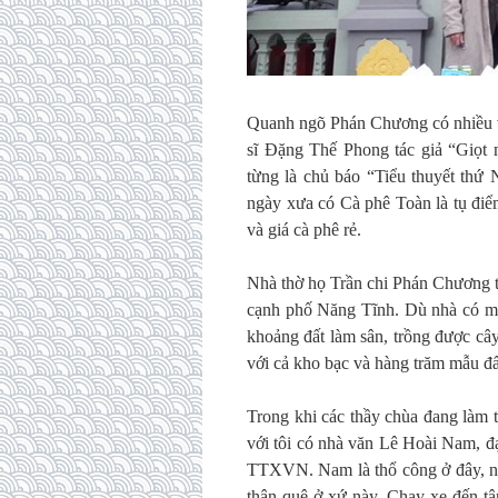
Quanh ngõ Phán Chương có nhiều v
sĩ Đặng Thế Phong tác giả “Giọt 
từng là chủ báo “Tiểu thuyết th
ngày xưa có Cà phê Toàn là tụ điểm
và giá cà phê rẻ.
Nhà thờ họ Trần chi Phán Chương t
cạnh phố Năng Tĩnh. Dù nhà có mặ
khoảng đất làm sân, trồng được cây
với cả kho bạc và hàng trăm mẫu đất
Trong khi các thầy chùa đang làm t
với tôi có nhà văn Lê Hoài Nam, đ
TTXVN. Nam là thổ công ở đây, nh
thân quê ở xứ này. Chạy xe đến t