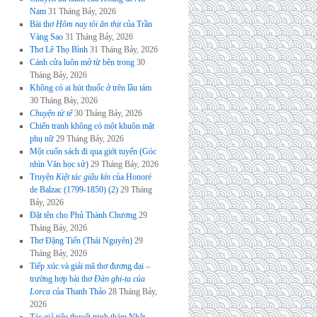
Nam
31 Tháng Bảy, 2026
Bài thơ
Hôm nay tôi ăn thịt
của Trần
Vàng Sao
31 Tháng Bảy, 2026
Thơ Lê Thọ Bình
31 Tháng Bảy, 2026
Cánh cửa luôn mở từ bên trong
30
Tháng Bảy, 2026
Không có ai hút thuốc ở trên lầu tám
30 Tháng Bảy, 2026
Chuyện tử tế
30 Tháng Bảy, 2026
Chiến tranh không có một khuôn mặt
phụ nữ
29 Tháng Bảy, 2026
Một cuốn sách đi qua giới tuyến (Góc
nhìn Văn học sử)
29 Tháng Bảy, 2026
Truyện
Kiệt tác giấu kín
của Honoré
de Balzac (1799-1850) (2)
29 Tháng
Bảy, 2026
Đặt tên cho Phủ Thành Chương
29
Tháng Bảy, 2026
Thơ Đặng Tiến (Thái Nguyên)
29
Tháng Bảy, 2026
Tiếp xúc và giải mã thơ đương đại –
trường hợp bài thơ
Đàn ghi-ta của
Lorca
của Thanh Thảo
28 Tháng Bảy,
2026