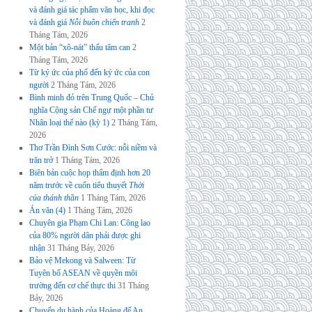
và đánh giá tác phẩm văn học, khi đọc
và đánh giá
Nỗi buồn chiến tranh
2
Tháng Tám, 2026
Một bản “xô-nát” thấu tâm can
2
Tháng Tám, 2026
Từ ký ức của phố đến ký ức của con
người
2 Tháng Tám, 2026
Bình minh đỏ trên Trung Quốc – Chủ
nghĩa Cộng sản Chế ngự một phần tư
Nhân loại thế nào (kỳ 1)
2 Tháng Tám,
2026
Thơ Trần Đình Sơn Cước: nỗi niềm và
trăn trở
1 Tháng Tám, 2026
Biên bản cuộc họp thẩm định hơn 20
năm trước về cuốn tiểu thuyết
Thời
của thánh thần
1 Tháng Tám, 2026
Án văn (4)
1 Tháng Tám, 2026
Chuyên gia Phạm Chi Lan: Công lao
của 80% người dân phải được ghi
nhận
31 Tháng Bảy, 2026
Bảo vệ Mekong và Salween: Từ
Tuyên bố ASEAN về quyền môi
trường đến cơ chế thực thi
31 Tháng
Bảy, 2026
Chuyến du hành của Hoàng đế An