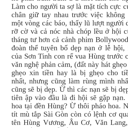
Làm cho người ta sợ là mặt tích cực củ
chân giữ tay nhau trước việc không
một vòng các báo, thấy lũ lượt người 
rỡ cờ và cả nóc nhà chóp lều ở hội 
tháng tư hơn cả cảnh phim Bollywood,
đoàn thể tuyên bố dẹp nạn ở lễ hội, 
của Sơn Tinh con rể vua Hùng trước c
văn nghệ phản cảm, (đất này hát ghẹo 
ghẹo xin tiền hay là bị ghẹo cho ti
nhất, nhưng cũng làm rùng mình nhấ
cũng sẽ bị dẹp. Ừ thì các nạn sẽ bị dẹ
tiên ập vào đầu là đi hội sẽ gặp nạn
hoa tại đền Hùng? Ừ thôi pháo hoa. 
tít mù tắp Sài Gòn còn có lệnh cơ q
tên Hùng Vương, Âu Cơ, Văn Lang