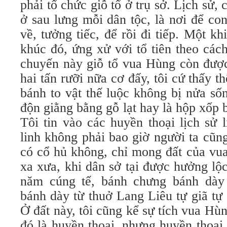
phải tổ chức giỗ tổ ở trụ sở. Lịch sử,
ở sau lưng mỗi dân tộc, là nơi để c
về, tưởng tiếc, để rồi đi tiếp. Một k
khúc đó, ứng xử với tổ tiên theo các
chuyến này giỗ tổ vua Hùng còn đượ
hai tấn rưỡi nữa cơ đấy, tôi cứ thấy t
bánh to vật thế luộc không bị nửa số
độn giằng bằng gỗ lạt hay là hộp xốp 
Tôi tin vào các huyền thoại lịch sử 
linh không phải bao giờ người ta cũng
có cổ hủ không, chỉ mong đất của vua
xa xưa, khi dân sở tại được hưởng lộ
năm cúng tế, bánh chưng bánh dày
bánh dày từ thuở Lang Liêu tự giã tự 
Ở đất này, tôi cũng kể sự tích vua H
đó là huyền thoại, nhưng huyền thoại