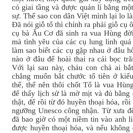
có giai tầng và được quản lí bằng một 
sự. Thế sao con dân Việt mình lại lo l
Đã nói giỗ tổ thì chính ra phải giỗ c
cụ bà Âu Cơ đã sinh ra vua Hùng đờ
mà tình yêu của các cụ lung linh quá
làm sao biết các cụ gặp nhau ở đâu 
nào ở đâu để hoài thai ra cái bọc tr
Với lại sau này, cháu con chả ai bắ
chẳng muốn bắt chước tổ tiên ở kiểu
thế, thế nên thôi chốt Tổ là vua Hùn
để thấy lịch sử là mờ mịt và đủ bằng
thật, để rồi từ đó huyền thoại hóa, rồi 
ngưỡng Unesco công nhận. Từ xưa đến
đã bao giờ có một niềm tin vào anh l
được huyền thoại hóa, và nếu không 