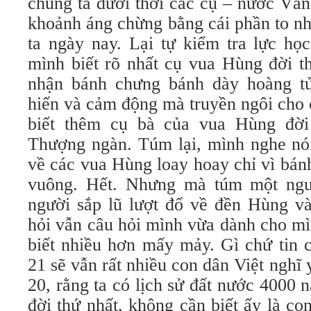
chúng ta dưới thời các cụ – nước Văn
khoảnh áng chừng bằng cái phần to n
ta ngày nay. Lại tự kiểm tra lực học
mình biết rõ nhất cụ vua Hùng đời th
nhận bánh chưng bánh dày hoàng t
hiến và cảm động mà truyền ngôi cho 
biết thêm cụ bà của vua Hùng đời
Thượng ngàn. Túm lại, mình nghe nói
về các vua Hùng loay hoay chỉ vì bán
vuông. Hết. Nhưng mà túm một ngườ
người sắp lũ lượt đổ về đền Hùng v
hỏi vẫn câu hỏi mình vừa dành cho m
biết nhiều hơn mấy mảy. Gì chứ tin c
21 sẽ vẫn rất nhiều con dân Việt nghĩ 
20, rằng ta có lịch sử đất nước 4000
đời thứ nhất, không cần biết ấy là c