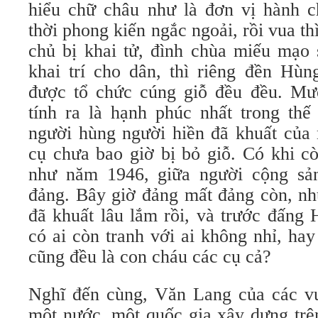
hiểu chữ châu như là đơn vị hành 
thời phong kiến ngắc ngoải, rồi vua th
chủ bị khai tử, đình chùa miếu mạo 
khai trí cho dân, thì riêng đền H
được tổ chức cúng giỗ đều đều. Mư
tính ra là hạnh phúc nhất trong thế
người hùng người hiền đã khuất của 
cụ chưa bao giờ bị bỏ giỗ. Có khi c
như năm 1946, giữa người cộng sả
đảng. Bây giờ đảng mất đảng còn, nh
đã khuất lâu lắm rồi, và trước đấng
có ai còn tranh với ai không nhỉ, hay
cũng đều là con cháu các cụ cả?
Nghĩ đến cùng, Văn Lang của các v
một nước, một quốc gia xây dựng trê