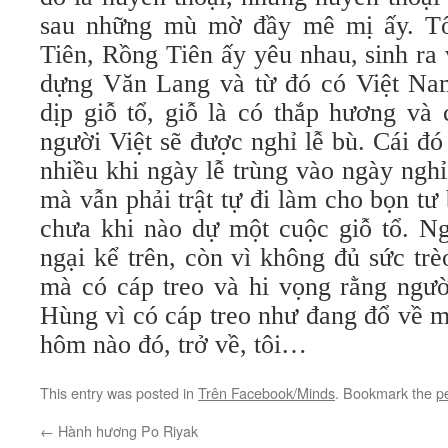
sau những mù mờ đầy mê mị ấy. T
Tiên, Rồng Tiên ấy yêu nhau, sinh ra
dựng Văn Lang và từ đó có Việt Na
dịp giỗ tổ, giỗ là có thắp hương và 
người Việt sẽ được nghỉ lễ bù. Cái đó 
nhiều khi ngày lễ trùng vào ngày nghỉ 
mà vẫn phải trật tự đi làm cho bọn t
chưa khi nào dự một cuộc giỗ tổ. Ng
ngại kể trên, còn vì không đủ sức trè
mà có cáp treo và hi vọng rằng ngườ
Hùng vì có cáp treo như đang đổ về m
hôm nào đó, trở về, tôi…
This entry was posted in
Trên Facebook/Minds
. Bookmark the
p
←
Hành hương Po Riyak