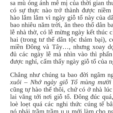
sa mù óng ánh mê mị của thời gian th
có sự thực nào trở thành được niềm 
hào lắm lắm vì ngày giỗ tổ này của d
bao nhiêu năm trời, ăn theo thổ dân ba
lễ nhà thờ, có lễ mừng ngày kết thúc c
hai (trong tư thế dân tộc thảm bại), 
miền Đông và Tây…, nhưng xoay dọc
đủ các ngày lễ mà nhìn vào thì phấn
được nghỉ, cấm thấy ngày giỗ tổ của n
Chẳng như chúng ta bao đời ngâm n
xuôi – Nhớ ngày giỗ Tổ mùng mười
cũng tự hào thế thôi, chứ có ở nhà lú
lai vãng tới nơi giỗ tổ. Đông đúc qu
loè loẹt quá các nghi thức cúng tế bâ
nó phải trầm trầm u u mới làm cho ng