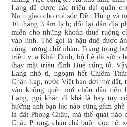
Lang đã được các triều đại quân ch
Nam giao cho coi sóc Đền Hùng và tự
10 tháng 3 âm lịch; đổi lại dân địa 
miễn cho những khoản thuế ruộng c
vào lính. Thế gọi là hậu duệ được ăn
cùng hưởng chữ nhàn. Trang trọng hơn
triều vua Khải Định, bộ Lễ đã sức ch
thay mặt triều đình Huế cúng tổ. Vậ
Lang nhỏ tí, ngoạm hết Chiêm Thà
Chân Lạp, nước Việt bao đời mở đất, to
vẫn không quên nơi chốn đầu tiên 
Lang, gọi khác đi khá là hay tuy c
hưởng anh bạn lúc nào cũng gầm ghè 
là đất Phong Châu, mà thế quái nào 
Châu Phong, chán chả buồn đọc hết x