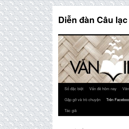
Skip
to
Diễn đàn Câu lạc
content
Số đặc biệt
Vấn đề hôm nay
Văn
Gặp gỡ và trò chuyện
Trên Faceboo
Tác giả