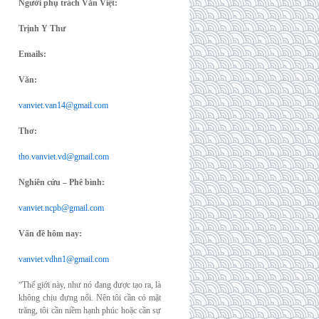
Người phụ trách Văn Việt:
Trịnh Y Thư
Emails:
Văn:
vanviet.van14@gmail.com
Thơ:
tho.vanviet.vd@gmail.com
Nghiên cứu – Phê bình:
vanviet.ncpb@gmail.com
Vấn đề hôm nay:
vanviet.vdhn1@gmail.com
“Thế giới này, như nó đang được tạo ra, là
không chịu đựng nổi. Nên tôi cần có mặt
trăng, tôi cần niềm hạnh phúc hoặc cần sự