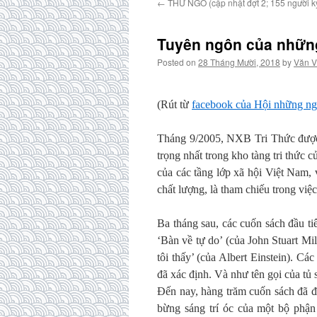
←
THƯ NGỎ (cập nhật đợt 2; 155 người k
Tuyên ngôn của nhữn
Posted on
28 Tháng Mười, 2018
by
Văn V
(Rút từ
facebook của Hội những n
Tháng 9/2005, NXB Tri Thức được t
trọng nhất trong kho tàng tri thức c
của các tầng lớp xã hội Việt Nam, 
chất lượng, là tham chiếu trong việc
Ba tháng sau, các cuốn sách đầu ti
‘Bàn về tự do’ (của John Stuart Mi
tôi thấy’ (của Albert Einstein). 
đã xác định. Và như tên gọi của tủ 
Đến nay, hàng trăm cuốn sách đã đư
bừng sáng trí óc của một bộ phận