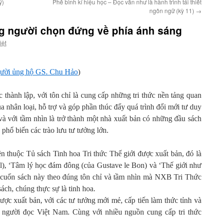
ý)
Phê bình kí hiệu học – Đọc văn như là hành trình tái thiết
ngôn ngữ (kỳ 11)
→
g người chọn đứng về phía ánh sáng
iệt
gười ủng hộ GS. Chu Hảo
)
hành lập, với tôn chỉ là cung cấp những tri thức nền tảng quan
ủa nhân loại, hỗ trợ và góp phần thúc đẩy quá trình đổi mới tư duy
và với tầm nhìn là trở thành một nhà xuất bản có những đầu sách
 phổ biến các trào lưu tư tưởng lớn.
ên thuộc Tủ sách Tinh hoa Tri thức Thế giới được xuất bản, đó là
ll), ‘Tâm lý học đám đông (của Gustave le Bon) và ‘Thế giới như
Các cuốn sách này theo đúng tôn chỉ và tầm nhìn mà NXB Tri Thức
sách, chúng thực sự là tinh hoa.
ợc xuất bản, với các tư tưởng mới mẻ, cấp tiến làm thức tỉnh và
 người đọc Việt Nam. Cùng với nhiều nguồn cung cấp tri thức