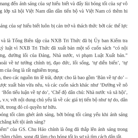
ng đến ánh sáng của sự hiểu biết và đẩy lùi bóng tối của sự vô
ng lớp xã hội Việt Nam dần dần tiến bộ và Việt Nam có thêm hi
áng của sự hiểu biết luôn bị cản trở và thách thức bởi các thế lực
và là Tổng Biên tập của NXB Tri Thức đã bị Ủy ban Kiểm tra
luật vì NXB Tri Thức đã xuất bản một số cuốn sách “có nội
ương, đường lối của Đảng, Nhà nước, vi phạm Luật Xuất bản.”
về tư tưởng chính trị, đạo đức, lối sống, ‘tự diễn biến’, ‘tự
m của ông là rất nghiêm trọng.
 theo các nguồn tin lề trái, được cho là bao gồm ‘Bàn về tự do’ –
được xuất bản vừa nêu, và các cuốn sách khác như ‘Đường về nô
, ‘Bốn tiểu luận về tự do’, ‘Chế độ dân chủ: Nhà nước và xã hội’,
v.v, với nội dung chủ yếu là về các giá trị tiến bộ như tự do, dân
ời, trong đó có quyền tư hữu.
 bóng tối căm ghét ánh sáng, bởi bóng tối càng yếu khi ánh sáng
chẳng kết tội ánh sáng?
điểm” của GS. Chu Hảo chính là ông đã thắp lên ánh sáng trong
 chầm chậm, song đã làm cho bóng tối lo sợ và tìm cách dập tắt.