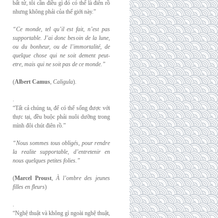
bất tử, tôi cần điều gì đó có thể là điên rồ
nhưng không phải của thế giới này.”
“Ce monde, tel qu’il est fait, n’est pas
supportable. J’ai donc besoin de la lune,
ou du
bonheur, ou de l’immortalité, de
quelque chose qui ne soit dement peut-
etre, mais qui
ne soit pas de ce monde.”
(
Albert Camus
,
Caligula
).
.
“Tất cả chúng ta, để có thể sống được với
thực tại, đều buộc phải nuôi dưỡng trong
mình đôi chút điên rồ.”
“Nous sommes tous obligés, pour rendre
la realite supportable, d’entretenir en
nous
quelques petites folies.”
(
Marcel Proust
,
À l’ombre des jeunes
filles en fleurs
)
.
“Nghệ thuật và không gì ngoài nghệ thuật,