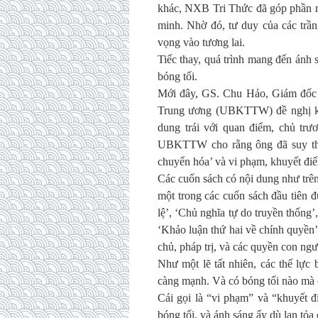
khác, NXB Tri Thức đã góp phần ma
minh. Nhờ đó, tư duy của các trầ
vọng vào tương lai.
Tiếc thay, quá trình mang đến ánh s
bóng tối.
Mới đây, GS. Chu Hảo, Giám đốc 
Trung ương (UBKTTW) đề nghị kỷ 
dung trái với quan điểm, chủ tr
UBKTTW cho rằng ông đã suy thoái 
chuyển hóa’ và vi phạm, khuyết điể
Các cuốn sách có nội dung như trên,
một trong các cuốn sách đầu tiên 
lệ’, ‘Chủ nghĩa tự do truyền thống’
‘Khảo luận thứ hai về chính quyền’, 
chủ, pháp trị, và các quyền con ngư
Như một lẽ tất nhiên, các thế lực
càng mạnh. Và có bóng tối nào mà 
Cái gọi là “vi phạm” và “khuyết 
bóng tối, và ánh sáng ấy dù lan tỏa