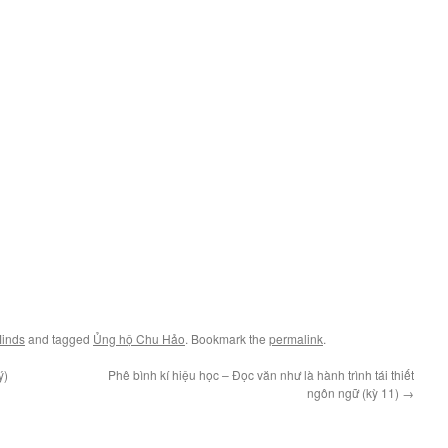
Minds
and tagged
Ủng hộ Chu Hảo
. Bookmark the
permalink
.
ý)
Phê bình kí hiệu học – Đọc văn như là hành trình tái thiết
ngôn ngữ (kỳ 11)
→