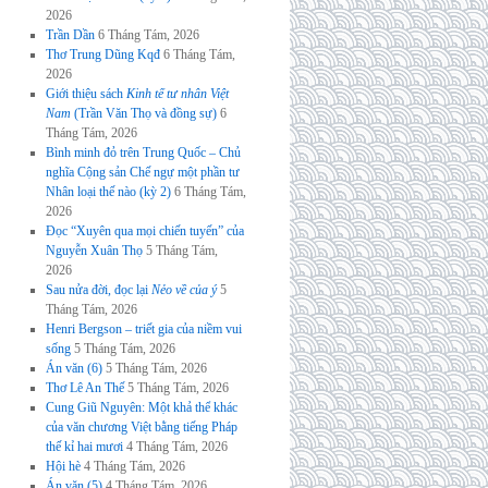
2026
Trần Dần
6 Tháng Tám, 2026
Thơ Trung Dũng Kqđ
6 Tháng Tám,
2026
Giới thiệu sách
Kinh tế tư nhân Việt
Nam
(Trần Văn Thọ và đồng sự)
6
Tháng Tám, 2026
Bình minh đỏ trên Trung Quốc – Chủ
nghĩa Cộng sản Chế ngự một phần tư
Nhân loại thế nào (kỳ 2)
6 Tháng Tám,
2026
Đọc “Xuyên qua mọi chiến tuyến” của
Nguyễn Xuân Thọ
5 Tháng Tám,
2026
Sau nửa đời, đọc lại
Nẻo về của ý
5
Tháng Tám, 2026
Henri Bergson – triết gia của niềm vui
sống
5 Tháng Tám, 2026
Án văn (6)
5 Tháng Tám, 2026
Thơ Lê An Thế
5 Tháng Tám, 2026
Cung Giũ Nguyên: Một khả thể khác
của văn chương Việt bằng tiếng Pháp
thế kỉ hai mươi
4 Tháng Tám, 2026
Hội hè
4 Tháng Tám, 2026
Án văn (5)
4 Tháng Tám, 2026