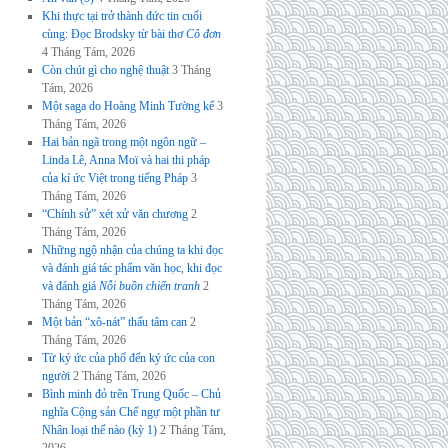
Khi thực tại trở thành đức tin cuối
cùng: Đọc Brodsky từ bài thơ
Cô đơn
4 Tháng Tám, 2026
Còn chút gì cho nghệ thuật
3 Tháng
Tám, 2026
Một saga do Hoàng Minh Tường kể
3
Tháng Tám, 2026
Hai bản ngã trong một ngôn ngữ –
Linda Lê, Anna Moï và hai thi pháp
của kí ức Việt trong tiếng Pháp
3
Tháng Tám, 2026
“Chính sử” xét xử văn chương
2
Tháng Tám, 2026
Những ngộ nhận của chúng ta khi đọc
và đánh giá tác phẩm văn học, khi đọc
và đánh giá
Nỗi buồn chiến tranh
2
Tháng Tám, 2026
Một bản “xô-nát” thấu tâm can
2
Tháng Tám, 2026
Từ ký ức của phố đến ký ức của con
người
2 Tháng Tám, 2026
Bình minh đỏ trên Trung Quốc – Chủ
nghĩa Cộng sản Chế ngự một phần tư
Nhân loại thế nào (kỳ 1)
2 Tháng Tám,