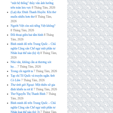
“một hệ thống” thủy văn ảnh hưởng
trên toàn lưu vực
8 Tháng Tám, 2026
(Lại) đọc Đinh Thanh Huyền: Khi thơ
muốn nhiều hơn thơ
8 Tháng Tám,
2026
Người Việt còn nói tiếng Việt không?
8 Tháng Tám, 2026
Đối thoại giữa hai tấm hình
8 Tháng
Tám, 2026
Bình minh đỏ trên Trung Quốc – Chủ
nghĩa Cộng sản Chế ngự một phần tư
Nhân loại thế nào (kỳ 4)
8 Tháng Tám,
2026
Nhà văn, không cần ai thương xót
họ…
7 Tháng Tám, 2026
Trong cõi người ta
7 Tháng Tám, 2026
Tạp chí Tổ Quốc và truyện ngắn
Anh
Cò Lấm
7 Tháng Tám, 2026
Thư tình gửi Ngoại
: Một thiên sử gia
đình khiến ta rơi lệ
7 Tháng Tám, 2026
Thơ Nguyễn Thị Thanh Bình
7 Tháng
Tám, 2026
Bình minh đỏ trên Trung Quốc – Chủ
nghĩa Cộng sản Chế ngự một phần tư
Nhân loại thế nào (kỳ 3)
7 Tháng Tám,