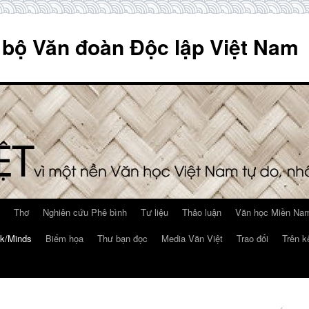
 bộ Văn đoàn Độc lập Việt Nam
Thơ
Nghiên cứu Phê bình
Tư liệu
Thảo luận
Văn học Miền Nam
k/Minds
Biếm họa
Thư bạn đọc
Media Văn Việt
Trao đổi
Trên k