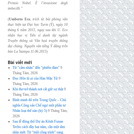
Premio Nobel. È l’invasione
degli
imbecilli.”
(
Umberto Eco
,
trích từ bài phỏng vấn
thực hiện tại Đại học Turin (Ý), ngày 10
tháng 6
năm 2015, ngay sau khi U. Eco
nhận học vị Tiến sĩ danh dự ngành
Truyền thông và
Văn hoá truyền thông
đại chúng. Nguyên văn tiếng Ý đăng trên
báo La Stampa
11.06.2015
)
Bài viết mới
Từ “cảm nhận” đến “phiếm đàm”
9
Tháng Tám, 2026
Đọc
Hồn là ai
của Hàn Mặc Tử
9
Tháng Tám, 2026
Khi thơ trở thành nơi cất giữ sự thật
9
Tháng Tám, 2026
Bình minh đỏ trên Trung Quốc – Chủ
nghĩa Cộng sản Chế ngự một phần tư
Nhân loại thế nào (kỳ 5)
9 Tháng Tám,
2026
Sau lễ động thổ Dự án Kênh Funan
Techo cách đây hai năm, cần một tầm
nhìn mới: Từ “một công trình” sang