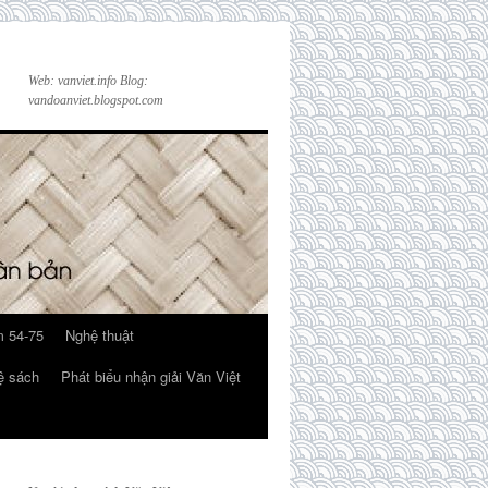
Web: vanviet.info Blog:
vandoanviet.blogspot.com
 54-75
Nghệ thuật
ệ sách
Phát biểu nhận giải Văn Việt