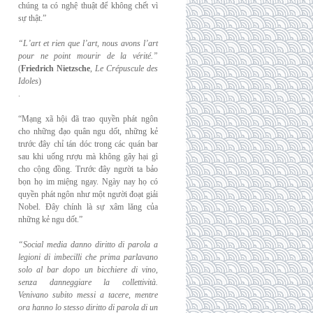
chúng ta có nghệ thuật để không chết vì
sự thật.”
“L’art et rien que l’art, nous avons l’art
pour ne point mourir de la vérité.”
(
Friedrich
Nietzsche
,
Le Crépuscule des
Idoles
)
.
“Mạng xã hội đã trao quyền phát ngôn
cho những đạo quân ngu dốt, những kẻ
trước đây chỉ tán dóc trong các quán bar
sau khi uống rượu mà không gây hại gì
cho cộng đồng. Trước đây người ta bảo
bọn họ im miệng ngay. Ngày nay họ có
quyền phát ngôn như một người đoạt giải
Nobel. Đây chính là sự xâm lăng của
những kẻ ngu dốt.”
“Social media danno diritto di parola a
legioni di imbecilli che prima parlavano
solo al
bar dopo un bicchiere di vino,
senza danneggiare la collettività.
Venivano subito messi a
tacere, mentre
ora hanno lo stesso diritto di parola di un