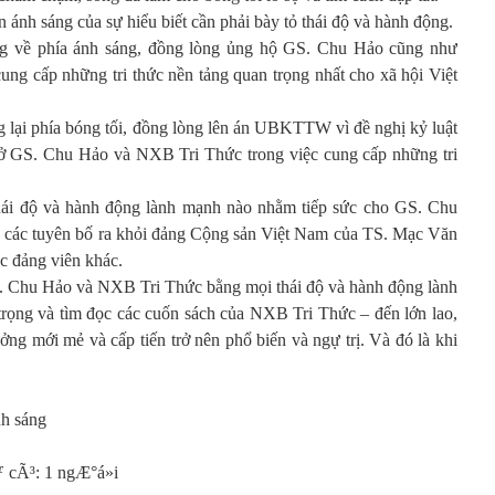
ánh sáng của sự hiểu biết cần phải bày tỏ thái độ và hành động.
g về phía ánh sáng, đồng lòng ủng hộ GS. Chu Hảo cũng như
ng cấp những tri thức nền tảng quan trọng nhất cho xã hội Việt
 lại phía bóng tối, đồng lòng lên án UBKTTW vì đề nghị kỷ luật
trở GS. Chu Hảo và NXB Tri Thức trong việc cung cấp những tri
hái độ và hành động lành mạnh nào nhằm tiếp sức cho GS. Chu
 các tuyên bố ra khỏi đảng Cộng sản Việt Nam của TS. Mạc Văn
c đảng viên khác.
S. Chu Hảo và NXB Tri Thức bằng mọi thái độ và hành động lành
 trọng và tìm đọc các cuốn sách của NXB Tri Thức – đến lớn lao,
ởng mới mẻ và cấp tiến trở nên phổ biến và ngự trị. Và đó là khi
h sáng