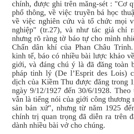
chính, được ghi trên măng-sét : "Cơ 
phổ thông, về việc truyền bá học thuậ
về việc nghiên cứu và tổ chức mọi v
nghiệp" (tr.27), và như tác giả chỉ
nhưng rõ ràng tờ báo tự cho mình nhi
Chấn dân khí của Phan Châu Trinh.
kinh tế, báo có nhiều bài lược khảo về
giới, và đáng chú ý là đã đăng toàn
pháp tinh lý (De l’Esprit des Lois)
dịch của Kiềm Thu được đăng trong 13
ngày 9/12/1927 đến 30/6/1928. Theo 
vẫn là tiếng nói của giới công thương 
sản bản xứ", nhưng từ năm 1925 đến
chính trị quan trọng đã diễn ra trên 
dành nhiều bài vở cho chúng.