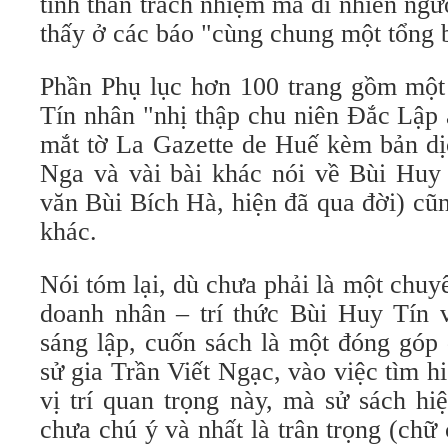
tinh thần trách nhiệm mà dĩ nhiên ngư
thấy ở các báo "cùng chung một tổng b
Phần Phụ lục hơn 100 trang gồm một 
Tín nhân "nhị thập chu niên Đắc Lập 
mắt tờ La Gazette de Huế kèm bản d
Nga và vài bài khác nói về Bùi Huy 
văn Bùi Bích Hà, hiện đã qua đời) cũ
khác.
Nói tóm lại, dù chưa phải là một chuy
doanh nhân – trí thức Bùi Huy Tín 
sáng lập, cuốn sách là một đóng góp 
sử gia Trần Viết Ngạc, vào việc tìm hi
vị trí quan trọng này, mà sử sách hi
chưa chú ý và nhất là trân trọng (ch