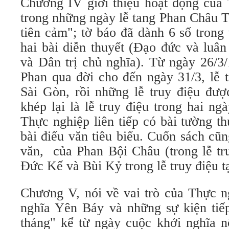
Chương IV giới thiệu hoạt động của 
trong những ngày lễ tang Phan Châu T
tiên cảm"; tờ báo đã dành 6 số trong
hai bài diễn thuyết (Đạo đức và luân
và Dân trị chủ nghĩa). Từ ngày 26/3/
Phan qua đời cho đến ngày 31/3, lễ 
Sài Gòn, rồi những lễ truy điệu đượ
khép lại là lễ truy điệu trong hai n
Thực nghiệp liên tiếp có bài tường t
bài điếu văn tiêu biểu. Cuốn sách cũn
văn, của Phan Bội Châu (trong lễ tr
Đức Kế và Bùi Kỷ trong lễ truy điệu t
Chương V, nói về vai trò của Thực n
nghĩa Yên Báy và những sự kiện tiếp
tháng" kể từ ngày cuộc khởi nghĩa n