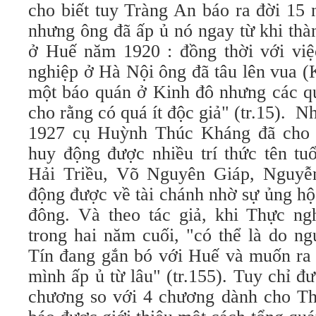
cho biết tuy Tràng An báo ra đời 15
nhưng ông đã ấp ủ nó ngay từ khi thà
ở Huế năm 1920 : đồng thời với việ
nghiệp ở Hà Nội ông đã tâu lên vua (
một báo quán ở Kinh đô nhưng các qu
cho rằng có quá ít độc giả" (tr.15).
1927 cụ Huỳnh Thúc Kháng đã cho 
huy động được nhiều trí thức tên t
Hải Triều, Võ Nguyên Giáp, Nguy
động được về tài chánh nhờ sự ủng hộ
đông. Và theo tác giả, khi Thực ng
trong hai năm cuối, "có thể là do n
Tín đang gắn bó với Huế và muốn ra
mình ấp ủ từ lâu" (tr.155). Tuy chỉ 
chương so với 4 chương dành cho T