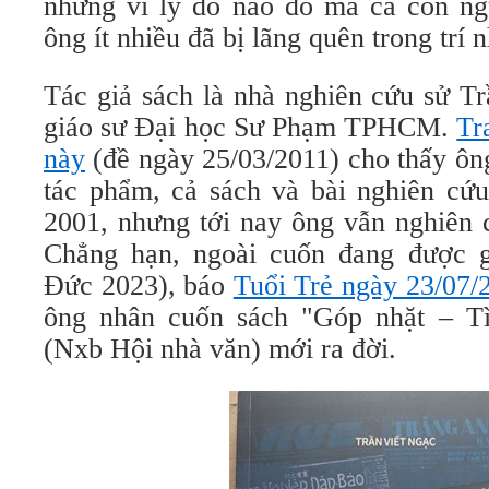
nhưng vì lý do nào đó mà cả con ng
ông ít nhiều đã bị lãng quên trong trí 
Tác giả sách là nhà nghiên cứu sử T
giáo sư Đại học Sư Phạm TPHCM.
Tr
này
(đề ngày 25/03/2011) cho thấy ô
tác phẩm, cả sách và bài nghiên cứ
2001, nhưng tới nay ông vẫn nghiên c
Chẳng hạn, ngoài cuốn đang được g
Đức 2023), báo
Tuổi Trẻ ngày 23/07/
ông nhân cuốn sách "Góp nhặt – Tì
(Nxb Hội nhà văn) mới ra đời.