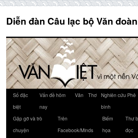
Skip
to
Diễn đàn Câu lạc bộ Văn đoàn
content
Số đặc
Vấn đề hôm
Văn
Thơ
Nghiên cứu Phê
biệt
nay
bình
Gặp gỡ và trò
Trên
Biếm
Thư 
chuyện
Facebook/Minds
họa
đọc