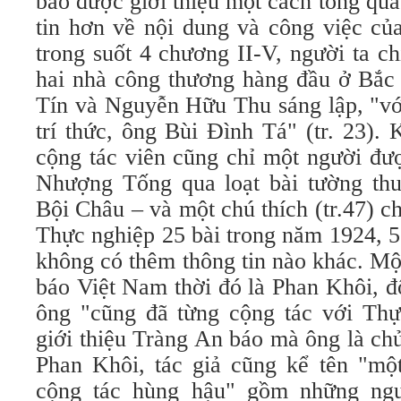
báo được giới thiệu một cách tổng quá
tin hơn về nội dung và công việc củ
trong suốt 4 chương II-V, người ta c
hai nhà công thương hàng đầu ở Bắc 
Tín và Nguyễn Hữu Thu sáng lập, "vớ
trí thức, ông Bùi Đình Tá" (tr. 23).
cộng tác viên cũng chỉ một người đượ
Nhượng Tống qua loạt bài tường thu
Bội Châu – và một chú thích (tr.47) ch
Thực nghiệp 25 bài trong năm 1924, 5
không có thêm thông tin nào khác. Một
báo Việt Nam thời đó là Phan Khôi, độ
ông "cũng đã từng cộng tác với Thự
giới thiệu Tràng An báo mà ông là ch
Phan Khôi, tác giả cũng kể tên "một
cộng tác hùng hậu" gồm những ng