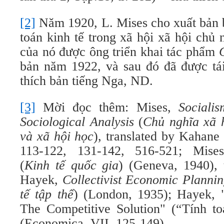
[2]
Năm 1920, L. Mises cho xuất bản 
toán kinh tế trong xã hội xã hội chủ
của nó được ông triển khai tác phẩm
bản năm 1922, và sau đó đã được tái
thích bản tiếng Nga, ND.
[3]
Mời đọc thêm: Mises,
Sociali
Sociological Analysis
(
Chủ nghĩa xã h
và xã hội học
), translated by Kahane
113-122, 131-142, 516-521; Mis
(
Kinh tế quốc gia
) (Geneva, 1940), 
Hayek,
Collectivist Economic Planni
tế tập thể
) (London, 1935); Hayek, "S
The Competitive Solution" (“Tính to
(Economica, VII, 125-149).