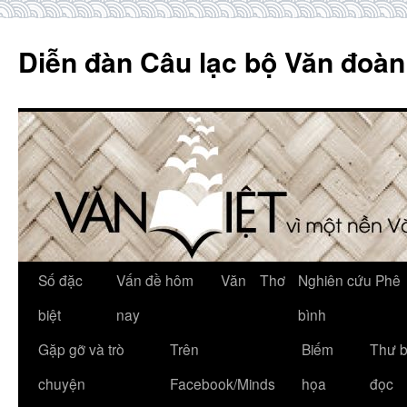
Skip
to
Diễn đàn Câu lạc bộ Văn đoàn
content
Số đặc
Vấn đề hôm
Văn
Thơ
Nghiên cứu Phê
biệt
nay
bình
Gặp gỡ và trò
Trên
Biếm
Thư 
chuyện
Facebook/Minds
họa
đọc