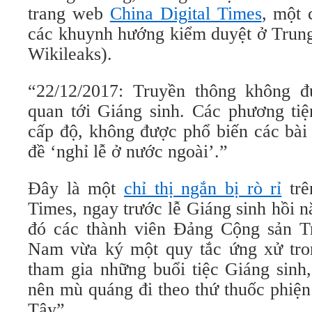
trang web
China Digital Times
, một 
các khuynh hướng kiểm duyệt ở Trun
Wikileaks).
“22/12/2017: Truyền thông không đ
quan tới Giáng sinh. Các phương tiệ
cấp độ, không được phổ biến các bài 
đề ‘nghỉ lễ ở nước ngoài’.”
Đây là một
chỉ thị ngắn bị rò rỉ
trê
Times, ngay trước lễ Giáng sinh hồi n
đó các thành viên Đảng Cộng sản T
Nam vừa ký một quy tắc ứng xử tr
tham gia những buổi tiệc Giáng sinh
nên mù quáng đi theo thứ thuốc phiện
Tây”.