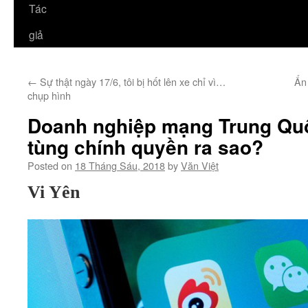
Tác
giả
←
Sự thật ngày 17/6, tôi bị hốt lên xe chỉ vì…
Ẩn 
chụp hình
Doanh nghiệp mạng Trung Qu
tùng chính quyền ra sao?
Posted on
18 Tháng Sáu, 2018
by
Văn Việt
Vi Yên