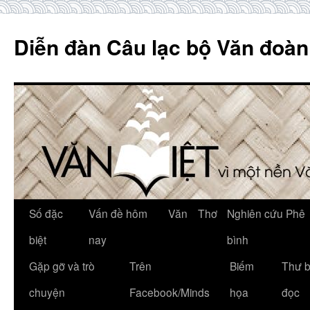
Skip
to
Diễn đàn Câu lạc bộ Văn đoàn
content
Số đặc
Vấn đề hôm
Văn
Thơ
Nghiên cứu Phê
biệt
nay
bình
Gặp gỡ và trò
Trên
Biếm
Thư 
chuyện
Facebook/Minds
họa
đọc