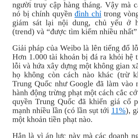
người truy cập hàng tháng. Vậy mà c
nó bị chính quyền
đình chỉ
trong vòng
giám sát lại nội dung, chủ yếu ở 
(trend) và “được tìm kiếm nhiều nhất”
Giải pháp của Weibo là lên tiếng đổ l
Hơn 1.000 tài khoản bị đá ra khỏi hệ
lỗi và hứa xây dựng một không gian x
họ không còn cách nào khác (trừ k
Trung Quốc như Google đã làm vào 
hành động trừng phạt một cách cắc cớ
quyền Trung Quốc đã khiến giá cổ 
mạnh nhiều lần (có lần sụt tới
11%
), 
một khoản tiền phạt nào.
Hẳn là vì áp lực này mà các doanh n