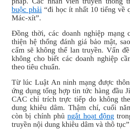
pháp. Các nhân viên truyền thông t
buộc phải
“đi học ít nhất 10 tiếng về
Mác-xít”.
Đồng thời, các doanh nghiệp mạng c
thiện hệ thống đánh giá bảo mật, sao
cấm sẽ không thể lan truyền. Vấn đề
không cho biết các doanh nghiệp cần
theo tiêu chuẩn.
Từ lúc Luật An ninh mạng được thôn
ứng dụng tổng hợp tin tức hàng đầu Jin
CAC chỉ trích trực tiếp do không th
dung khiêu dâm. Thậm chí, cuối năm 
còn bị chính phủ
ngắt hoạt động
tron
truyền nội dung khiêu dâm và thô tục”