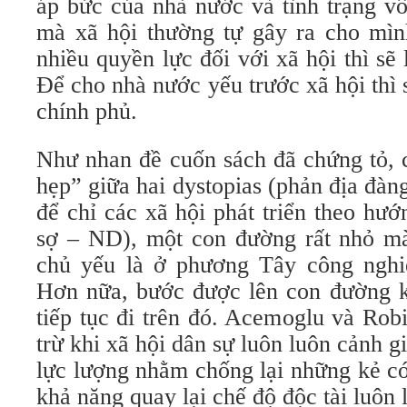
áp bức của nhà nước và tình trạng vô
mà xã hội thường tự gây ra cho mì
nhiều quyền lực đối với xã hội thì sẽ
Để cho nhà nước yếu trước xã hội thì s
chính phủ.
Như nhan đề cuốn sách đã chứng tỏ, 
hẹp” giữa hai dystopias (phản địa đàn
để chỉ các xã hội phát triển theo hư
sợ – ND), một con đường rất nhỏ mà 
chủ yếu là ở phương Tây công nghi
Hơn nữa, bước được lên con đường k
tiếp tục đi trên đó. Acemoglu và Ro
trừ khi xã hội dân sự luôn luôn cảnh g
lực lượng nhằm chống lại những kẻ có 
khả năng quay lại chế độ độc tài luôn 