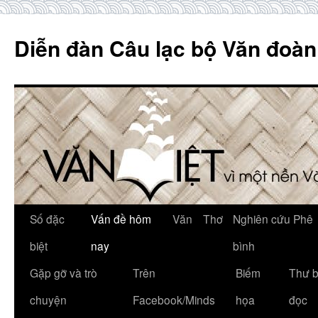
Skip
to
Diễn đàn Câu lạc bộ Văn đoàn
content
Số đặc
Vấn đề hôm
Văn
Thơ
Nghiên cứu Phê
biệt
nay
bình
Gặp gỡ và trò
Trên
Biếm
Thư 
chuyện
Facebook/Minds
họa
đọc