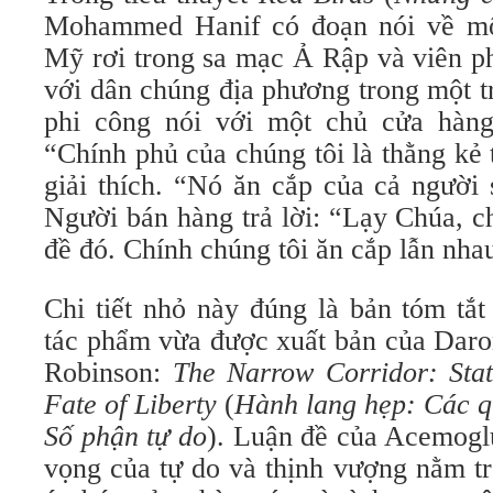
Mohammed Hanif có đoạn nói về m
Mỹ rơi trong sa mạc Ả Rập và viên ph
với dân chúng địa phương trong một tr
phi công nói với một chủ cửa hàng
“Chính phủ của chúng tôi là thằng kẻ 
giải thích. “Nó ăn cắp của cả người 
Người bán hàng trả lời: “Lạy Chúa, c
đề đó. Chính chúng tôi ăn cắp lẫn nha
Chi tiết nhỏ này đúng là bản tóm tắt
tác phẩm vừa được xuất bản của Dar
Robinson:
The Narrow Corridor: State
Fate of Liberty
(
Hành lang hẹp: Các qu
Số phận tự do
). Luận đề của Acemoglu
vọng của tự do và thịnh vượng nằm t