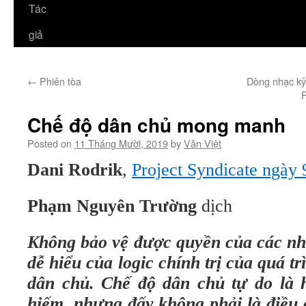
Tác
giả
←
Phiên tòa
Dòng nhạc kỷ
Chế độ dân chủ mong manh
Posted on
11 Tháng Mười, 2019
by
Văn Việt
Dani Rodrik
,
Project Syndicate ngày 
Phạm Nguyên Trường
dịch
Không bảo vệ được quyền của các nhó
dễ hiểu của logic chính trị của quá t
dân chủ. Chế độ dân chủ tự do là 
hiếm, nhưng đấy không phải là điều 