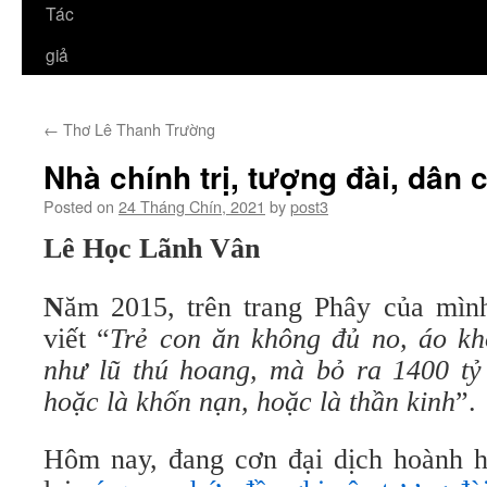
Tác
giả
←
Thơ Lê Thanh Trường
Nhà chính trị, tượng đài, dân
Posted on
24 Tháng Chín, 2021
by
post3
Lê Học Lãnh Vân
N
ăm 2015, trên trang Phây của mì
viết “
Trẻ con ăn không đủ no, áo kh
như lũ thú hoang, mà bỏ ra 1400 tỷ 
hoặc là khốn nạn, hoặc là thần kinh
”.
Hôm nay, đang cơn đại dịch hoành 