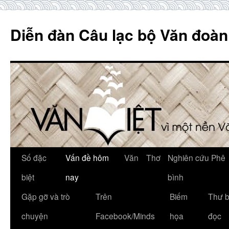
Skip
to
Diễn đàn Câu lạc bộ Văn đoàn
content
Số đặc
Vấn đề hôm
Văn
Thơ
Nghiên cứu Phê
biệt
nay
bình
Gặp gỡ và trò
Trên
Biếm
Thư 
chuyện
Facebook/Minds
họa
đọc