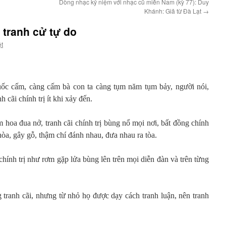
Dòng nhạc kỷ niệm với nhạc cũ miền Nam (kỳ 77): Duy
Khánh: Giã từ Đà Lạt
→
 tranh cử tự do
ệt
uốc cấm, càng cấm bà con ta càng tụm năm tụm bảy, người nói,
 cãi chính trị ít khi xảy đến.
m hoa đua nở, tranh cãi chính trị bùng nổ mọi nơi, bất đồng chính
 hòa, gây gỗ, thậm chí đánh nhau, đưa nhau ra tòa.
 chính trị như rơm gặp lửa bùng lên trên mọi diễn đàn và trên từng
 tranh cãi, nhưng từ nhỏ họ được dạy cách tranh luận, nên tranh