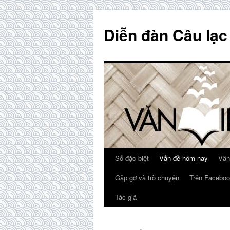
Skip
to
Diễn đàn Câu lạc
content
Số đặc biệt
Vấn đề hôm nay
Văn
Gặp gỡ và trò chuyện
Trên Faceboo
Tác giả