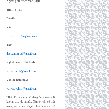
Người phụ trách Văn Việt:
Trịnh Y Thư
Emails:
Văn:
vanviet.van14@gmail.com
Thơ:
tho.vanviet.vd@gmail.com
Nghiên cứu – Phê bình:
vanviet.ncpb@gmail.com
Vấn đề hôm nay:
vanviet.vdhn1@gmail.com
“Thế giới này, như nó đang được tạo ra, là
không chịu đựng nổi. Nên tôi cần có mặt
trăng, tôi cần niềm hạnh phúc hoặc cần sự