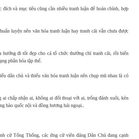
 đích và mục tiêu cũng cần nhiều tranh luận để hoàn chỉnh, hợp
huấn luyện nên văn hóa tranh luận hay tranh cãi vẫn chưa được
ra hướng đi tốt đẹp cho cả tổ chức thường chỉ tranh cãi, rồi biến
rạng phân hóa tập thể.
hiếu dân chủ và thiếu văn hóa tranh luận nên chụp mũ nhau là có
 ai chấp nhận ai, không ai đối thoại với ai, trống đánh xuôi, kèn
ồng bào quốc nội và đồng hương hải ngoại..
anh cử Tổng Thống, các ứng cử viên đảng Dân Chủ đang cạnh