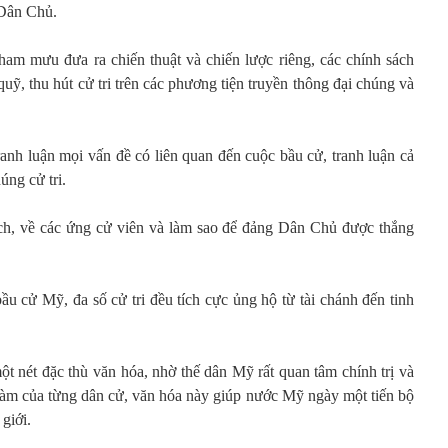
 Dân Chủ.
am mưu đưa ra chiến thuật và chiến lược riêng, các chính sách
quỹ, thu hút cử tri trên các phương tiện truyền thông đại chúng và
h luận mọi vấn đề có liên quan đến cuộc bầu cử, tranh luận cả
úng cử tri.
 sách, về các ứng cử viên và làm sao để đảng Dân Chủ được thắng
ầu cử Mỹ, đa số cử tri đều tích cực ủng hộ từ tài chánh đến tinh
.
một nét đặc thù văn hóa, nhờ thế dân Mỹ rất quan tâm chính trị và
c làm của từng dân cử, văn hóa này giúp nước Mỹ ngày một tiến bộ
 giới.