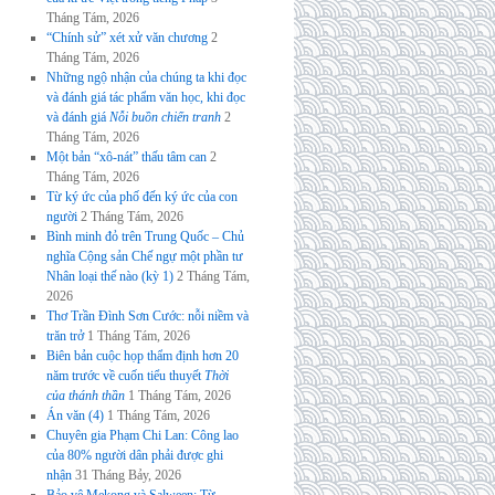
Tháng Tám, 2026
“Chính sử” xét xử văn chương
2
Tháng Tám, 2026
Những ngộ nhận của chúng ta khi đọc
và đánh giá tác phẩm văn học, khi đọc
và đánh giá
Nỗi buồn chiến tranh
2
Tháng Tám, 2026
Một bản “xô-nát” thấu tâm can
2
Tháng Tám, 2026
Từ ký ức của phố đến ký ức của con
người
2 Tháng Tám, 2026
Bình minh đỏ trên Trung Quốc – Chủ
nghĩa Cộng sản Chế ngự một phần tư
Nhân loại thế nào (kỳ 1)
2 Tháng Tám,
2026
Thơ Trần Đình Sơn Cước: nỗi niềm và
trăn trở
1 Tháng Tám, 2026
Biên bản cuộc họp thẩm định hơn 20
năm trước về cuốn tiểu thuyết
Thời
của thánh thần
1 Tháng Tám, 2026
Án văn (4)
1 Tháng Tám, 2026
Chuyên gia Phạm Chi Lan: Công lao
của 80% người dân phải được ghi
nhận
31 Tháng Bảy, 2026