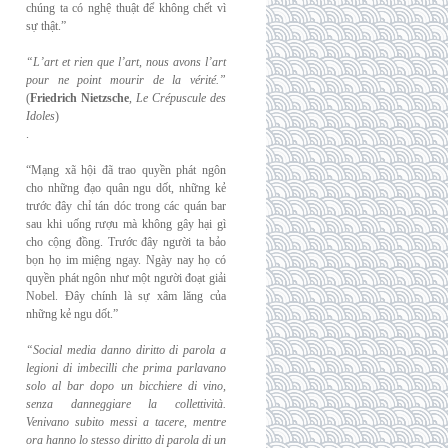
chúng ta có nghệ thuật để không chết vì
sự thật.”
“L’art et rien que l’art, nous avons l’art
pour ne point mourir de la vérité.”
(
Friedrich
Nietzsche
,
Le Crépuscule des
Idoles
)
.
“Mạng xã hội đã trao quyền phát ngôn
cho những đạo quân ngu dốt, những kẻ
trước đây chỉ tán dóc trong các quán bar
sau khi uống rượu mà không gây hại gì
cho cộng đồng. Trước đây người ta bảo
bọn họ im miệng ngay. Ngày nay họ có
quyền phát ngôn như một người đoạt giải
Nobel. Đây chính là sự xâm lăng của
những kẻ ngu dốt.”
“Social media danno diritto di parola a
legioni di imbecilli che prima parlavano
solo al
bar dopo un bicchiere di vino,
senza danneggiare la collettività.
Venivano subito messi a
tacere, mentre
ora hanno lo stesso diritto di parola di un