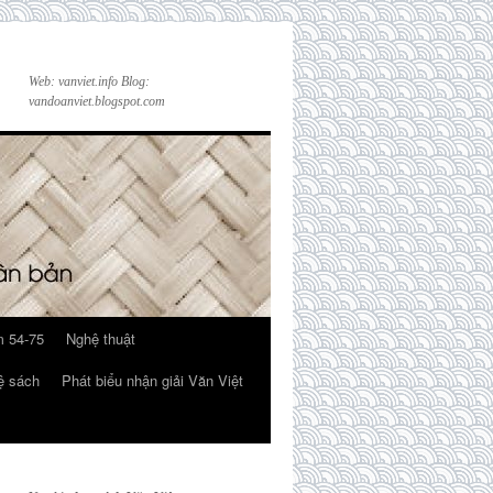
Web: vanviet.info Blog:
vandoanviet.blogspot.com
 54-75
Nghệ thuật
ệ sách
Phát biểu nhận giải Văn Việt