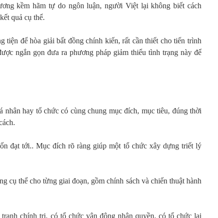
ng kềm hãm tự do ngôn luận, người Việt lại không biết cách
 kết quả cụ thể.
g tiện để hòa giải bất đồng chính kiến, rất cần thiết cho tiến trình
được ngắn gọn đưa ra phương pháp giảm thiểu tình trạng này để
cá nhân hay tổ chức có cùng chung mục đích, mục tiêu, đúng thời
cách.
n đạt tới.. Mục đích rõ ràng giúp một tổ chức xây dựng triết lý
 cụ thể cho từng giai đoạn, gồm chính sách và chiến thuật hành
ranh chính trị, có tổ chức vận động nhân quyền, có tổ chức lại