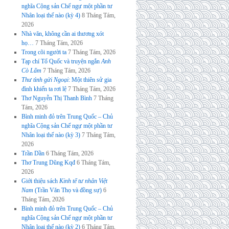
nghĩa Cộng sản Chế ngự một phần tư
Nhân loại thế nào (kỳ 4)
8 Tháng Tám,
2026
Nhà văn, không cần ai thương xót
họ…
7 Tháng Tám, 2026
Trong cõi người ta
7 Tháng Tám, 2026
Tạp chí Tổ Quốc và truyện ngắn
Anh
Cò Lấm
7 Tháng Tám, 2026
Thư tình gửi Ngoại
: Một thiên sử gia
đình khiến ta rơi lệ
7 Tháng Tám, 2026
Thơ Nguyễn Thị Thanh Bình
7 Tháng
Tám, 2026
Bình minh đỏ trên Trung Quốc – Chủ
nghĩa Cộng sản Chế ngự một phần tư
Nhân loại thế nào (kỳ 3)
7 Tháng Tám,
2026
Trần Dần
6 Tháng Tám, 2026
Thơ Trung Dũng Kqđ
6 Tháng Tám,
2026
Giới thiệu sách
Kinh tế tư nhân Việt
Nam
(Trần Văn Thọ và đồng sự)
6
Tháng Tám, 2026
Bình minh đỏ trên Trung Quốc – Chủ
nghĩa Cộng sản Chế ngự một phần tư
Nhân loại thế nào (kỳ 2)
6 Tháng Tám,