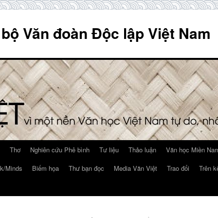
 bộ Văn đoàn Độc lập Việt Nam
Thơ
Nghiên cứu Phê bình
Tư liệu
Thảo luận
Văn học Miền Nam
k/Minds
Biếm họa
Thư bạn đọc
Media Văn Việt
Trao đổi
Trên k