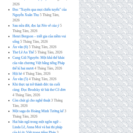
2026
Đọc “Xuyên qua mọi chiến tuyến” của
Nguyễn Xuân Thọ
5 Tháng Tám,
2026
Sau nửa đời, đọc lại
Nẻo về của ý
5
Tháng Tám, 2026
Henri Bergson – triết gia của niềm vui
sống
5 Tháng Tám, 2026
Án văn (6)
5 Tháng Tám, 2026
Thơ Lê An Thế
5 Tháng Tám, 2026
Cung Giũ Nguyên: Một khả thể khác
của văn chương Việt bằng tiếng Pháp
thế kỉ hai mươi
4 Tháng Tám, 2026
Hội hè
4 Tháng Tám, 2026
Án văn (5)
4 Tháng Tám, 2026
Khi thực tại trở thành đức tin cuối
cùng: Đọc Brodsky từ bài thơ
Cô đơn
4 Tháng Tám, 2026
Còn chút gì cho nghệ thuật
3 Tháng
Tám, 2026
Một saga do Hoàng Minh Tường kể
3
Tháng Tám, 2026
Hai bản ngã trong một ngôn ngữ –
Linda Lê, Anna Moï và hai thi pháp
của kí ức Việt trong tiếng Pháp
3