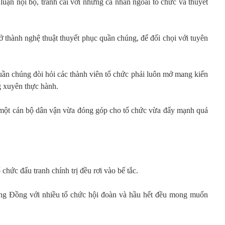
 luận nội bộ, tranh cãi với những cá nhân ngoài tổ chức và thuyết
trở thành nghệ thuật thuyết phục quần chúng, để đối chọi với tuyên
uần chúng đòi hỏi các thành viên tổ chức phải luôn mở mang kiến
g xuyên thực hành.
h một cán bộ dân vận vừa đóng góp cho tổ chức vừa đẩy mạnh quá
chức đấu tranh chính trị đều rơi vào bế tắc.
ng Đồng với nhiều tổ chức hội đoàn và hầu hết đều mong muốn