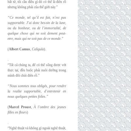
bất tử, tôi cần điều gì đó có thể là điên rồ
nhưng không phải của thế giới này.”
“Ce monde, tel qu’il est fait, n’est pas
supportable. J’ai donc besoin de la lune,
ou du
bonheur, ou de l’immortalité, de
quelque chose qui ne soit dement peut-
etre, mais qui
ne soit pas de ce monde.”
(
Albert Camus
,
Caligula
).
.
“Tất cả chúng ta, để có thể sống được với
thực tại, đều buộc phải nuôi dưỡng trong
mình đôi chút điên rồ.”
“Nous sommes tous obligés, pour rendre
la realite supportable, d’entretenir en
nous
quelques petites folies.”
(
Marcel Proust
,
À l’ombre des jeunes
filles en fleurs
)
.
“Nghệ thuật và không gì ngoài nghệ thuật,