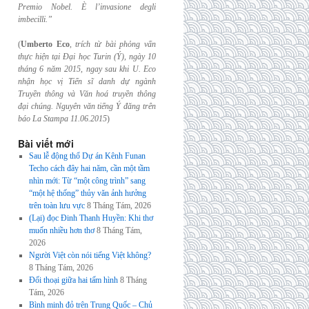
Premio Nobel. È l’invasione
degli
imbecilli.”
(
Umberto Eco
,
trích từ bài phỏng vấn
thực hiện tại Đại học Turin (Ý), ngày 10
tháng 6
năm 2015, ngay sau khi U. Eco
nhận học vị Tiến sĩ danh dự ngành
Truyền thông và
Văn hoá truyền thông
đại chúng. Nguyên văn tiếng Ý đăng trên
báo La Stampa
11.06.2015
)
Bài viết mới
Sau lễ động thổ Dự án Kênh Funan
Techo cách đây hai năm, cần một tầm
nhìn mới: Từ “một công trình” sang
“một hệ thống” thủy văn ảnh hưởng
trên toàn lưu vực
8 Tháng Tám, 2026
(Lại) đọc Đinh Thanh Huyền: Khi thơ
muốn nhiều hơn thơ
8 Tháng Tám,
2026
Người Việt còn nói tiếng Việt không?
8 Tháng Tám, 2026
Đối thoại giữa hai tấm hình
8 Tháng
Tám, 2026
Bình minh đỏ trên Trung Quốc – Chủ