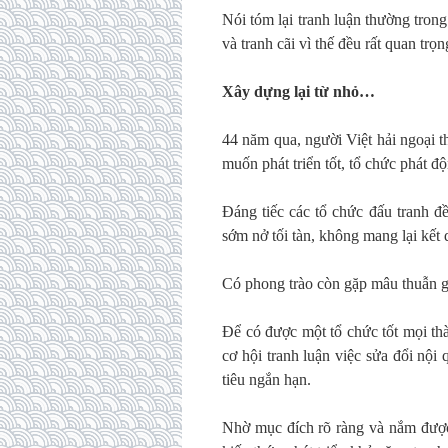
Nói tóm lại tranh luận thường trong 
và tranh cãi vì thế đều rất quan trọ
Xây dựng lại từ nhỏ…
44 năm qua, người Việt hải ngoại 
muốn phát triển tốt, tổ chức phát đ
Đáng tiếc các tổ chức đấu tranh đ
sớm nở tối tàn, không mang lại kết 
Có phong trào còn gặp mâu thuẫn g
Để có được một tổ chức tốt mọi th
cơ hội tranh luận việc sửa đổi nộ
tiêu ngắn hạn.
Nhờ mục đích rõ ràng và nắm được 