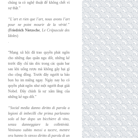
chúng ta có nghệ thuật để không chết vì
sự thật.”
“L’art et rien que l’art, nous avons l’art
pour ne point mourir de la vérité.”
(
Friedrich
Nietzsche
,
Le Crépuscule des
Idoles
)
.
“Mạng xã hội đã trao quyền phát ngôn
cho những đạo quân ngu dốt, những kẻ
trước đây chỉ tán dóc trong các quán bar
sau khi uống rượu mà không gây hại gì
cho cộng đồng. Trước đây người ta bảo
bọn họ im miệng ngay. Ngày nay họ có
quyền phát ngôn như một người đoạt giải
Nobel. Đây chính là sự xâm lăng của
những kẻ ngu dốt.”
“Social media danno diritto di parola a
legioni di imbecilli che prima parlavano
solo al
bar dopo un bicchiere di vino,
senza danneggiare la collettività.
Venivano subito messi a
tacere, mentre
ora hanno lo stesso diritto di parola di un