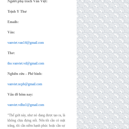
Người phụ trách Văn Việt:
Trịnh Y Thư
Emails:
Văn:
vanviet.van14@gmail.com
Thơ:
tho.vanviet.vd@gmail.com
Nghiên cứu – Phê bình:
vanviet.ncpb@gmail.com
Vấn đề hôm nay:
vanviet.vdhn1@gmail.com
“Thế giới này, như nó đang được tạo ra, là
không chịu đựng nổi. Nên tôi cần có mặt
trăng, tôi cần niềm hạnh phúc hoặc cần sự