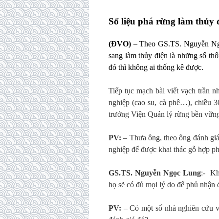
Số liệu phá rừng làm thủy 
(ĐVO)
– Theo GS.TS. Nguyễn Ngọ
sang làm thủy điện là những số thố
đó thì không ai thống kê được.
Tiếp tục mạch bài viết vạch trần 
nghiệp (cao su, cà phê…), chiều 
trưởng Viện Quản lý rừng bền vữn
PV:
– Thưa ông, theo ông đánh giá
nghiệp để được khai thác gỗ hợp p
GS.TS. Nguyễn Ngọc Lung
:- Kh
họ sẽ có đủ mọi lý do để phủ nhận 
PV: –
Có một số nhà nghiên cứu về 