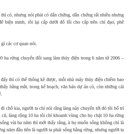
 thì có, nhưng nói phải có dẫn chứng, dẫn chứng rất nhiều nhưng
 biện minh, rồi lại cấp dưới đổ lỗi cho cấp trên chỉ đạo, phê
gì các cơ quan nói.
0 ha rừng chuyển đổi sang làm thủy điện trong 6 năm từ 2006 –
i đấy thì có thể thống kê được, mỗi nhà máy thủy điện chiếm bao
 thấy bằng mắt, trong kế hoạch, văn bản dự án có, còn những cái
ê.
i chỗ kia, người ta chỉ nói rằng làng này chuyển tới đó tôi bố trí
g cũ, làng rộng 10 ha tôi chỉ khoanh vùng cho họ chặt 10 ha rừng
sống vài ba năm thì mới thấy rằng, à họ muốn sống không chỉ là
ững năm đầu tiên là người ta phải sống bằng rừng, nhưng người ta