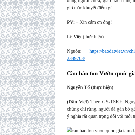
đúng người chưa, giao trách nhiệ
giờ mắc khuyết điểm gì.
PV:
– Xin cảm ơn ông!
Lê Việt
(thực hiện)
Nguồn:
https://baodatviet.vn/ch
2349768/
Cần bảo tồn Vườn quốc gia
Nguyễn Tố (thực hiện)
(Dân Việt)
Theo GS-TSKH Nguyễn
chứng chỉ rừng, người đã gắn bó 
ý nghĩa rất quan trọng đối với môi 