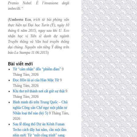
Premio Nobel. È l’invasione
degli
imbecilli.”
(
Umberto Eco
,
trích từ bài phỏng vấn
thực hiện tại Đại học Turin (Ý), ngày 10
tháng 6
năm 2015, ngay sau khi U. Eco
nhận học vị Tiến sĩ danh dự ngành
Truyền thông và
Văn hoá truyền thông
đại chúng. Nguyên văn tiếng Ý đăng trên
báo La Stampa
11.06.2015
)
Bài viết mới
Từ “cảm nhận” đến “phiếm đàm”
9
Tháng Tám, 2026
Đọc
Hồn là ai
của Hàn Mặc Tử
9
Tháng Tám, 2026
Khi thơ trở thành nơi cất giữ sự thật
9
Tháng Tám, 2026
Bình minh đỏ trên Trung Quốc – Chủ
nghĩa Cộng sản Chế ngự một phần tư
Nhân loại thế nào (kỳ 5)
9 Tháng Tám,
2026
Sau lễ động thổ Dự án Kênh Funan
Techo cách đây hai năm, cần một tầm
nhìn mới: Từ “một công trình” sang