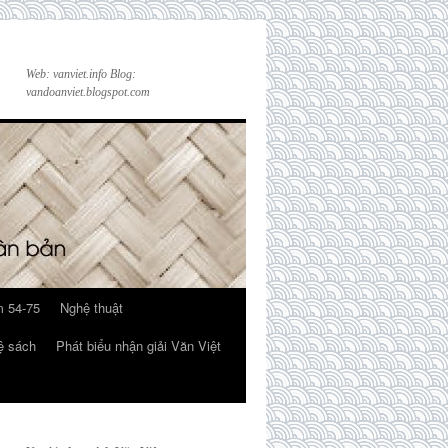
Web: vanviet.info Blog:
vandoanviet.blogspot.com
 54-75
Nghệ thuật
ệ sách
Phát biểu nhận giải Văn Việt