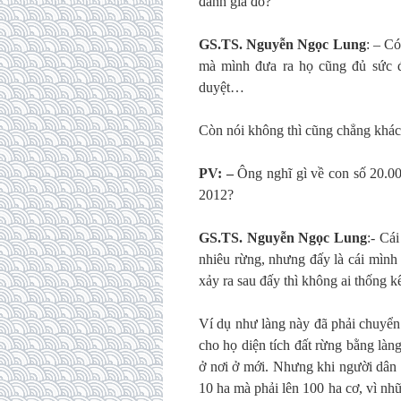
đánh giá đó?
GS.TS. Nguyễn Ngọc Lung
: – Có
mà mình đưa ra họ cũng đủ sức để
duyệt…
Còn nói không thì cũng chẳng khác 
PV: –
Ông nghĩ gì về con số 20.00
2012?
GS.TS. Nguyễn Ngọc Lung
:- Cá
nhiêu rừng, nhưng đấy là cái mình
xảy ra sau đấy thì không ai thống k
Ví dụ như làng này đã phải chuyển đ
cho họ diện tích đất rừng bằng làn
ở nơi ở mới. Nhưng khi người dân 
10 ha mà phải lên 100 ha cơ, vì nh