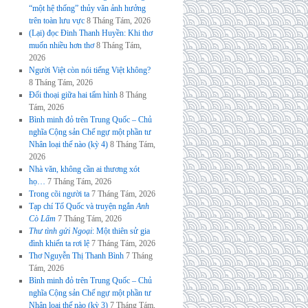
“một hệ thống” thủy văn ảnh hưởng
trên toàn lưu vực
8 Tháng Tám, 2026
(Lại) đọc Đinh Thanh Huyền: Khi thơ
muốn nhiều hơn thơ
8 Tháng Tám,
2026
Người Việt còn nói tiếng Việt không?
8 Tháng Tám, 2026
Đối thoại giữa hai tấm hình
8 Tháng
Tám, 2026
Bình minh đỏ trên Trung Quốc – Chủ
nghĩa Cộng sản Chế ngự một phần tư
Nhân loại thế nào (kỳ 4)
8 Tháng Tám,
2026
Nhà văn, không cần ai thương xót
họ…
7 Tháng Tám, 2026
Trong cõi người ta
7 Tháng Tám, 2026
Tạp chí Tổ Quốc và truyện ngắn
Anh
Cò Lấm
7 Tháng Tám, 2026
Thư tình gửi Ngoại
: Một thiên sử gia
đình khiến ta rơi lệ
7 Tháng Tám, 2026
Thơ Nguyễn Thị Thanh Bình
7 Tháng
Tám, 2026
Bình minh đỏ trên Trung Quốc – Chủ
nghĩa Cộng sản Chế ngự một phần tư
Nhân loại thế nào (kỳ 3)
7 Tháng Tám,