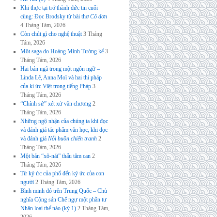
Khi thực tại trở thành đức tin cuối
cùng: Đọc Brodsky từ bài thơ
Cô đơn
4 Tháng Tám, 2026
Còn chút gì cho nghệ thuật
3 Tháng
Tám, 2026
Một saga do Hoàng Minh Tường kể
3
Tháng Tám, 2026
Hai bản ngã trong một ngôn ngữ –
Linda Lê, Anna Moï và hai thi pháp
của kí ức Việt trong tiếng Pháp
3
Tháng Tám, 2026
“Chính sử” xét xử văn chương
2
Tháng Tám, 2026
Những ngộ nhận của chúng ta khi đọc
và đánh giá tác phẩm văn học, khi đọc
và đánh giá
Nỗi buồn chiến tranh
2
Tháng Tám, 2026
Một bản “xô-nát” thấu tâm can
2
Tháng Tám, 2026
Từ ký ức của phố đến ký ức của con
người
2 Tháng Tám, 2026
Bình minh đỏ trên Trung Quốc – Chủ
nghĩa Cộng sản Chế ngự một phần tư
Nhân loại thế nào (kỳ 1)
2 Tháng Tám,