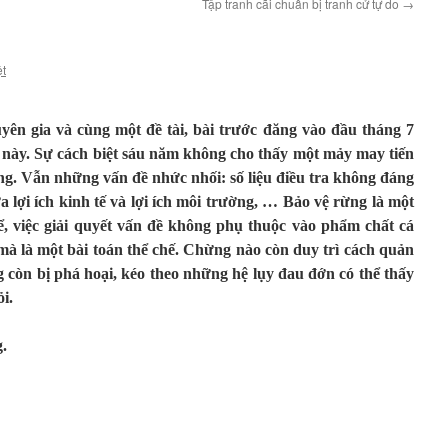
Tập tranh cãi chuẩn bị tranh cử tự do
→
ệt
ên gia và cùng một đề tài, bài trước đăng vào đầu tháng 7
 này. Sự cách biệt sáu năm không cho thấy một mảy may tiến
ng. Vẫn những vấn đề nhức nhối: số liệu điều tra không đáng
ữa lợi ích kinh tế và lợi ích môi trường, … Bảo vệ rừng là một
hể, việc giải quyết vấn đề không phụ thuộc vào phẩm chất cá
mà là một bài toán thể chế. Chừng nào còn duy trì cách quản
g còn bị phá hoại, kéo theo những hệ lụy đau đớn có thể thấy
i.
.