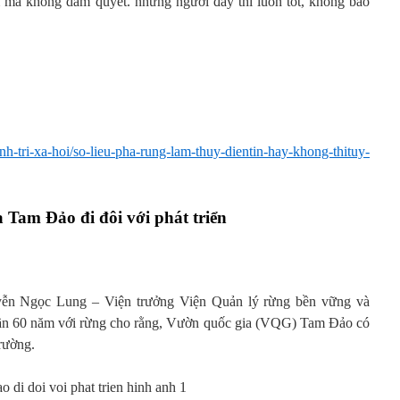
m mà không dám quyết. những người đấy thì luôn tốt, không bao
inh-tri-xa-hoi/so-lieu-pha-rung-lam-thuy-dientin-hay-khong-thituy-
 Tam Đảo đi đôi với phát triển
 Ngọc Lung – Viện trưởng Viện Quản lý rừng bền vững và
gần 60 năm với rừng cho rằng, Vườn quốc gia (VQG) Tam Đảo có
trường.