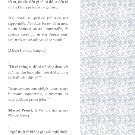
bất tử, tôi cần điều gì đó có thể là điên rồ
nhưng không phải của thế giới này.”
“Ce monde, tel qu’il est fait, n’est pas
supportable. J’ai donc besoin de la lune,
ou du
bonheur, ou de l’immortalité, de
quelque chose qui ne soit dement peut-
etre, mais qui
ne soit pas de ce monde.”
(
Albert Camus
,
Caligula
).
.
“Tất cả chúng ta, để có thể sống được với
thực tại, đều buộc phải nuôi dưỡng trong
mình đôi chút điên rồ.”
“Nous sommes tous obligés, pour rendre
la realite supportable, d’entretenir en
nous
quelques petites folies.”
(
Marcel Proust
,
À l’ombre des jeunes
filles en fleurs
)
.
“Nghệ thuật và không gì ngoài nghệ thuật,