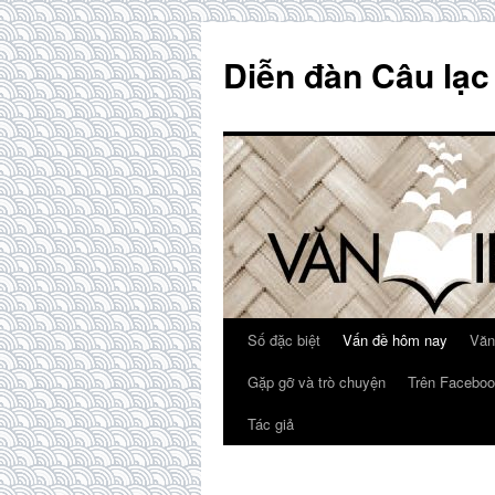
Skip
to
Diễn đàn Câu lạc
content
Số đặc biệt
Vấn đề hôm nay
Văn
Gặp gỡ và trò chuyện
Trên Faceboo
Tác giả