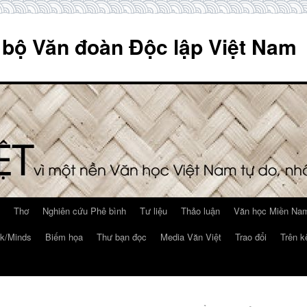
 bộ Văn đoàn Độc lập Việt Nam
Thơ
Nghiên cứu Phê bình
Tư liệu
Thảo luận
Văn học Miền Nam
k/Minds
Biếm họa
Thư bạn đọc
Media Văn Việt
Trao đổi
Trên k