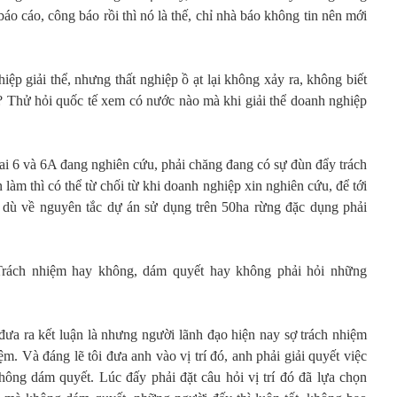
báo cáo, công báo rồi thì nó là thế, chỉ nhà báo không tin nên mới
ệp giải thể, nhưng thất nghiệp ồ ạt lại không xảy ra, không biết
? Thử hỏi quốc tế xem có nước nào mà khi giải thể doanh nghiệp
i 6 và 6A đang nghiên cứu, phải chăng đang có sự đùn đẩy trách
làm thì có thể từ chối từ khi doanh nghiệp xin nghiên cứu, để tới
, dù về nguyên tắc dự án sử dụng trên 50ha rừng đặc dụng phải
Trách nhiệm hay không, dám quyết hay không phải hỏi những
ưa ra kết luận là nhưng người lãnh đạo hiện nay sợ trách nhiệm
iệm. Và đáng lẽ tôi đưa anh vào vị trí đó, anh phải giải quyết việc
không dám quyết. Lúc đấy phải đặt câu hỏi vị trí đó đã lựa chọn