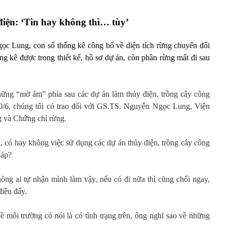
điện: ‘Tin hay không thì… tùy’
c Lung, con số thống kê công bố về diện tích rừng chuyển đổi
ng kê được trong thiết kế, hồ sơ dự án, còn phần rừng mất đi sau
những “mờ ám” phía sau các dự án làm thủy điện, trồng cây công
30/6, chúng tôi có trao đổi với GS.TS. Nguyễn Ngọc Lung, Viện
g và Chứng chỉ rừng.
, có hay không việc sử dụng các dự án thủy điện, trồng cây công
háp?
ông ai tự nhận mình làm vậy, nếu có đi nữa thì cũng chối ngay,
điều đấy.
môi trường có nói là có tình trạng trên, ông nghĩ sao về những