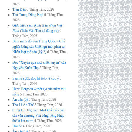
2026
Trần Dần
6 Tháng Tám, 2026
Thơ Trung Dũng Kqđ
6 Tháng Tám,
2026
Giới thiệu sách
Kinh tế tư nhân Việt
Nam
(Trần Văn Thọ và đồng sự)
6
Tháng Tám, 2026
Bình minh đỏ trên Trung Quốc – Chủ
nghĩa Cộng sản Chế ngự một phần tư
Nhân loại thế nào (kỳ 2)
6 Tháng Tám,
2026
Đọc “Xuyên qua mọi chiến tuyến” của
Nguyễn Xuân Thọ
5 Tháng Tám,
2026
Sau nửa đời, đọc lại
Nẻo về của ý
5
Tháng Tám, 2026
Henri Bergson – triết gia của niềm vui
sống
5 Tháng Tám, 2026
Án văn (6)
5 Tháng Tám, 2026
Thơ Lê An Thế
5 Tháng Tám, 2026
Cung Giũ Nguyên: Một khả thể khác
của văn chương Việt bằng tiếng Pháp
thế kỉ hai mươi
4 Tháng Tám, 2026
Hội hè
4 Tháng Tám, 2026
Án văn (5)
4 Tháng Tám, 2026