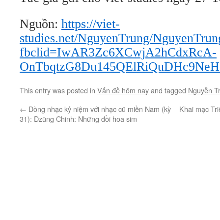
Nguồn:
https://viet-
studies.net/NguyenTrung/NguyenTru
fbclid=IwAR3Zc6XCwjA2hCdxRcA-
OnTbqtzG8Du145QElRiQuDHc9NeHq
This entry was posted in
Vấn đề hôm nay
and tagged
Nguyễn T
←
Dòng nhạc kỷ niệm với nhạc cũ miền Nam (kỳ
Khai mạc Tri
31): Dzũng Chinh: Những đồi hoa sim