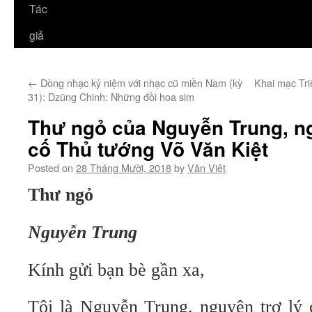
Tác
giả
←
Dòng nhạc kỷ niệm với nhạc cũ miền Nam (kỳ
Khai mạc Tri
31): Dzũng Chinh: Những đồi hoa sim
Thư ngỏ của Nguyễn Trung, ng
cố Thủ tướng Võ Văn Kiệt
Posted on
28 Tháng Mười, 2018
by
Văn Việt
Thư ngỏ
Nguyễn Trung
Kính gửi bạn bè gần xa,
Tôi là Nguyễn Trung, nguyên trợ lý