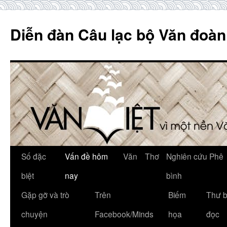
Skip
to
Diễn đàn Câu lạc bộ Văn đoàn
content
Số đặc
Vấn đề hôm
Văn
Thơ
Nghiên cứu Phê
biệt
nay
bình
Gặp gỡ và trò
Trên
Biếm
Thư 
chuyện
Facebook/Minds
họa
đọc