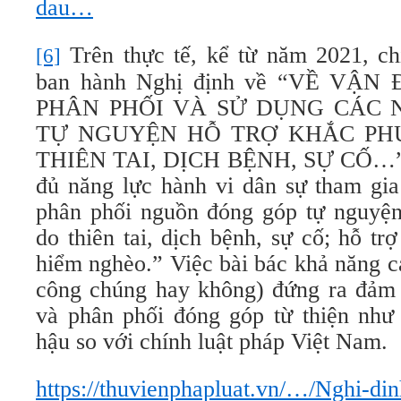
dau…
Trên thực tế, kể từ năm 2021, c
[6]
ban hành Nghị định về “VỀ VẬN
PHÂN PHỐI VÀ SỬ DỤNG CÁC
TỰ NGUYỆN HỖ TRỢ KHẮC PH
THIÊN TAI, DỊCH BỆNH, SỰ CỐ…”, 
đủ năng lực hành vi dân sự tham gia
phân phối nguồn đóng góp tự nguyệ
do thiên tai, dịch bệnh, sự cố; hỗ t
hiểm nghèo.” Việc bài bác khả năng c
công chúng hay không) đứng ra đảm 
và phân phối đóng góp từ thiện như 
hậu so với chính luật pháp Việt Nam.
https://thuvienphapluat.vn/…/Nghi-