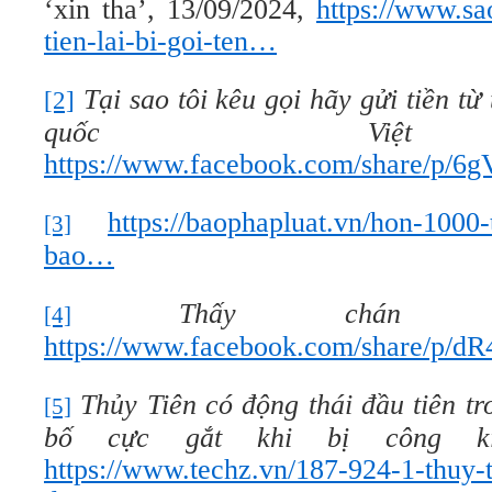
‘xin tha’, 13/09/2024,
https://www.sa
tien-lai-bi-goi-ten…
Tại sao tôi kêu gọi hãy gửi tiền từ
[2]
quốc Việ
https://www.facebook.com/share/p/6
https://baophapluat.vn/hon-1000
[3]
bao…
Thấy chán c
[4]
https://www.facebook.com/share/p/d
Thủy Tiên có động thái đầu tiên t
[5]
bố cực gắt khi bị công kí
https://www.techz.vn/187-924-1-thuy-t