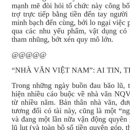
mạnh mẽ đòi hỏi tổ chức này công bố 
trợ trực tiếp bằng tiền đến tay ngườ
minh bạch đến cùng, bởi lo ngại việc 
qua các nhu yếu phẩm, vật dụng có t
tham nhũng, bớt xén quy mô lớn.
@@@@@
“NHÀ VĂN VIỆT NAM”: AI TIN, T
Trong những ngày buồn đau bão lũ, t
hiện nhiều cáo buộc về nhà văn NQV,
từ nhiều năm. Bản thân nhà văn, đượ
tương đối có tài này, cũng là một “n
và đang một lần nữa vận động quyên 
lũ lụt (và toàn bộ số tiền quyên góp, 