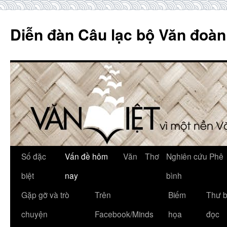
Skip
to
Diễn đàn Câu lạc bộ Văn đoàn
content
Số đặc
Vấn đề hôm
Văn
Thơ
Nghiên cứu Phê
biệt
nay
bình
Gặp gỡ và trò
Trên
Biếm
Thư 
chuyện
Facebook/Minds
họa
đọc