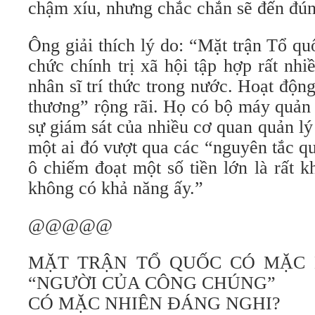
chậm xíu, nhưng chắc chắn sẽ đến đún
Ông giải thích lý do: “Mặt trận Tổ q
chức chính trị xã hội tập hợp rất nhi
nhân sĩ trí thức trong nước. Hoạt độn
thương” rộng rãi. Họ có bộ máy quản 
sự giám sát của nhiều cơ quan quản lý
một ai đó vượt qua các “nguyên tắc qu
ô chiếm đoạt một số tiền lớn là rất 
không có khả năng ấy.”
@@@@@
MẶT TRẬN TỔ QUỐC CÓ MẶC 
“NGƯỜI CỦA CÔNG CHÚNG”
CÓ MẶC NHIÊN ĐÁNG NGHI?