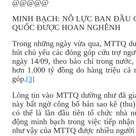
@@@@@
MINH BẠCH: NỖ LỰC BAN ĐẦU 
QUỐC ĐƯỢC HOAN NGHÊNH
Trong những ngày vừa qua, MTTQ dườ
hút chủ yếu các đóng góp cứu trợ ngư
ngày 14/09, theo báo chí trong nướ
hơn 1.000 tỷ đồng do hàng triệu cá 
góp.
[3]
Lòng tin vào MTTQ dường như đã gia 
này bất ngờ công bố bản sao kê (thu)
có thể là lần đầu tiên tổ chức nhà 
động minh bạch trong việc tiếp nhận 
như vậy của MTTQ được nhiều người n