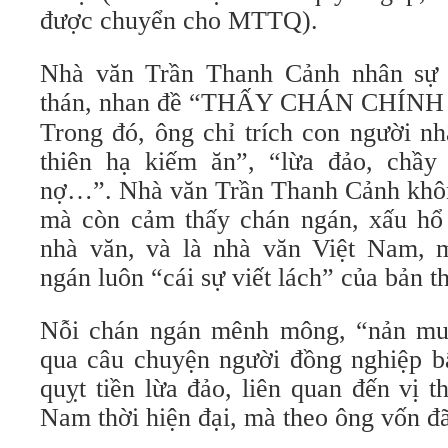
được chuyển cho MTTQ).
Nhà văn Trần Thanh Cảnh nhân sự 
thán, nhan đề “THẤY CHÁN CHÍNH
Trong đó, ông chỉ trích con người n
thiên hạ kiếm ăn”, “lừa đảo, chầy
nợ…”. Nhà văn Trần Thanh Cảnh khô
mà còn cảm thấy chán ngán, xấu hổ 
nhà văn, và là nhà văn Việt Nam, 
ngán luôn “cái sự viết lách” của bản t
Nỗi chán ngán mênh mông, “nản muố
qua câu chuyện người đồng nghiệp bấ
quỵt tiền lừa đảo, liên quan đến vị 
Nam thời hiện đại, mà theo ông vốn đ