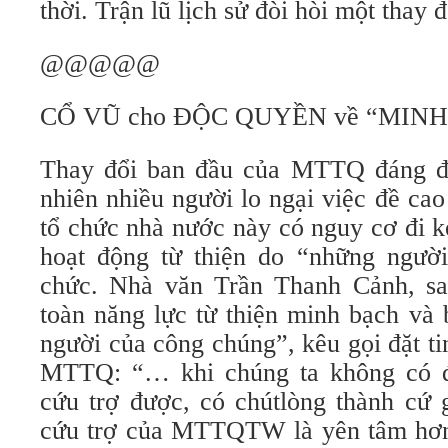
thời. Trận lũ lịch sử đòi hòi một thay đ
@@@@@
CỔ VŨ cho ĐỘC QUYỀN về “MIN
Thay đổi ban đầu của MTTQ đáng đ
nhiên nhiều người lo ngại việc đề cao
tổ chức nhà nước này có nguy cơ đi k
hoạt động từ thiện do “những ngườ
chức. Nhà văn Trần Thanh Cảnh, sa
toàn năng lực từ thiện minh bạch và 
người của công chúng”, kêu gọi đặt t
MTTQ: “… khi chúng ta không có đi
cứu trợ được, có chútlòng thành cứ 
cứu trợ của MTTQTW là yên tâm hơn 