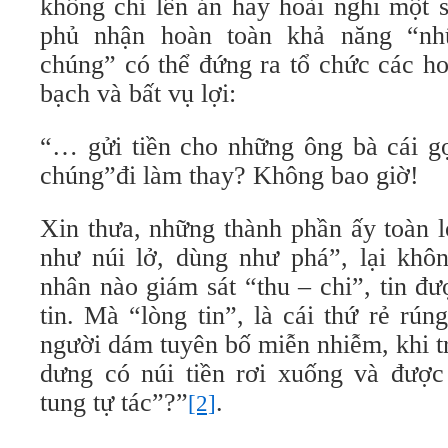
không chỉ lên án hay hoài nghi một 
phủ nhận hoàn toàn khả năng “nh
chúng” có thể đứng ra tổ chức các ho
bạch và bất vụ lợi:
“… gửi tiền cho những ông bà cái gọ
chúng”đi làm thay? Không bao giờ!
Xin thưa, những thành phần ấy toàn l
như núi lở, dùng như phá”, lại khô
nhân nào giám sát “thu – chi”, tin đ
tin. Mà “lòng tin”, là cái thứ rẻ rún
người dám tuyên bố miễn nhiễm, khi t
dưng có núi tiền rơi xuống và đượ
tung tự tác”?”
.
[2]