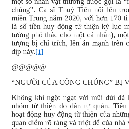
một số nhân vật thường được gọi là 
chúng”. Ca sĩ Thuỷ Tiên nổi lên tro
miền Trung năm 2020, với hơn 170 tỉ
là số tiền huy động từ thiện kỷ lục 
tưởng phó thác cho một cá nhân), một
tượng bị chỉ trích, lên án mạnh trên
dịp này.
[1]
@@@@@
“NGƯỜI CỦA CÔNG CHÚNG” BỊ V
Không khí ngột ngạt với mũi dùi đả
nhóm từ thiện do dân tự quản. Tiêu 
hoạt động huy động từ thiện của những
quan điểm rõ ràng và triệt để của nh