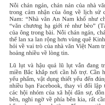
Nỗi chán ngán, chán nản của nhà vă
trong cảm nhận của ông về lịch sử c
Nam: “Nhà văn An Nam khổ như ch
“văn chương hạ giới rẻ như bèo” (T
của ông trong bài. Nỗi chán ngán, ch
thể lan xa lan rộng hơn vùng quê Kinh
hỏi về vai trò của nhà văn Việt Nam 
hoảng nhiều về lòng tin.
Lũ lụt và hậu quả lũ lụt vẫn đang t
miền Bắc khắp nơi cần hỗ trợ. Cần hỗ
yếu phẩm, vật dụng thiết yếu đến đún
nhiều bạn Facebook, thay vì đối lập
các hội nhóm của xã hội dân sự, dồn
bên, nghi ngờ về phía bên kia, rất c