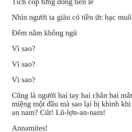
Tích cóp từng đồng tiền lẻ
Nhìn người ta giàu có tiền ức bạc muô
Đêm nằm không ngủ
Vì sao?
Vì sao?
Vì sao?
Cũng là người hai tay hai chân hai mắ
miệng một đầu mà sao lại bị khinh khi
an nam? Cút! Lũ-lợn-an-nam!
Annamites!