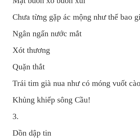
Mặt buồn xo buồn xúi
Chưa từng gặp ác mộng như thế bao g
Ngân ngấn nước mắt
Xót thương
Quặn thắt
Trái tim già nua như có móng vuốt cà
Khủng khiếp sông Cầu!
3.
Dồn dập tin