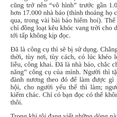
cũng trở nên “vô hình” trước gần 1.00
hơn 17.000 nhà báo (thỉnh thoảng họ cu
qua, trong vài bài báo hiếm hoi). Thế
chí đồng loạt kêu khóc vang trời cho
tới tấp không kịp đọc.
Đã là công cụ thì sẽ bị sử dụng. C
thời, tùy nơi, tùy cách, có lúc khéo 
liễu, công khai. Đã là nhà báo, chắc c
năng” công cụ của mình. Người thì tặ
đành nương theo đó để làm được gì 
hội, cho người yếu thế thì làm; ng
kiếm chác. Chỉ có bạn đọc có thể khôn
thôi.
Trong khi tôi đang viết những dòng nà