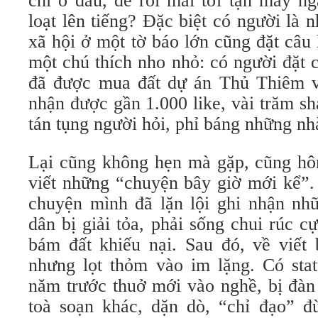
chí ở đâu, để rồi mãi tới tận mấy n
loạt lên tiếng? Đặc biệt có người là n
xã hội ở một tờ báo lớn cũng đặt câu
một chú thích nho nhỏ: có người đặt 
đã được mua đất dự án Thủ Thiêm vớ
nhận được gần 1.000 like, vài trăm 
tán tụng người hỏi, phỉ báng những nhà 
Lại cũng không hẹn mà gặp, cũng h
viết những “chuyện bây giờ mới kể”. 
chuyện mình đã lặn lội ghi nhận nhữn
dân bị giải tỏa, phải sống chui rúc
bám đất khiếu nại. Sau đó, về viết
nhưng lọt thỏm vào im lặng. Có statu
năm trước thuở mới vào nghề, bị đàn
toà soạn khác, dặn dò, “chỉ đạo” đ