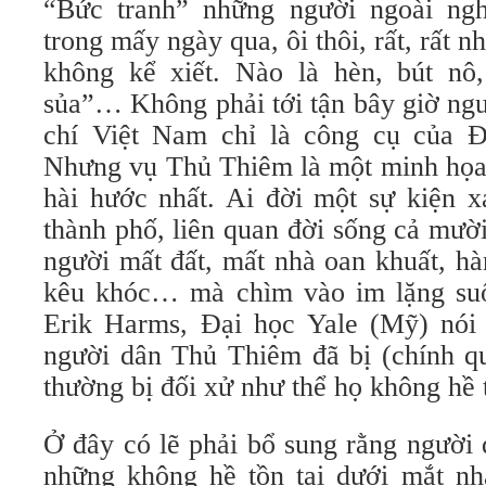
“Bức tranh” những người ngoài ngh
trong mấy ngày qua, ôi thôi, rất, rất nhi
không kể xiết. Nào là hèn, bút n
sủa”… Không phải tới tận bây giờ ng
chí Việt Nam chỉ là công cụ của Đ
Nhưng vụ Thủ Thiêm là một minh họa 
hài hước nhất. Ai đời một sự kiện xa
thành phố, liên quan đời sống cả mười 
người mất đất, mất nhà oan khuất, h
kêu khóc… mà chìm vào im lặng suốt
Erik Harms, Đại học Yale (Mỹ) nói 
người dân Thủ Thiêm đã bị (chính q
thường bị đối xử như thể họ không hề t
Ở đây có lẽ phải bổ sung rằng ngườ
những không hề tồn tại dưới mắt n