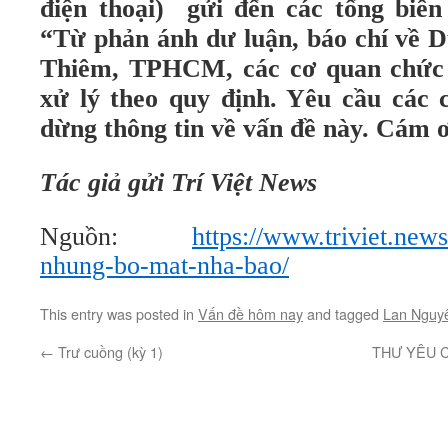
điện thoại) gửi đến các tổng biên 
“Từ phản ánh dư luận, báo chí về 
Thiêm, TPHCM, các cơ quan chức 
xử lý theo quy định. Yêu cầu các 
dừng thông tin về vấn đề này. Cám ơ
Tác giả gửi Trí Việt News
Nguồn:
https://www.triviet.news
nhung-bo-mat-nha-bao/
This entry was posted in
Vấn đề hôm nay
and tagged
Lan Nguy
←
Trư cuồng (kỳ 1)
THƯ YÊU C