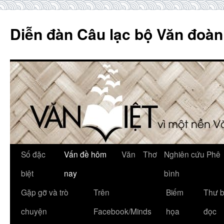
Skip
to
Diễn đàn Câu lạc bộ Văn đoàn
content
Số đặc
Vấn đề hôm
Văn
Thơ
Nghiên cứu Phê
biệt
nay
bình
Gặp gỡ và trò
Trên
Biếm
Thư 
chuyện
Facebook/Minds
họa
đọc