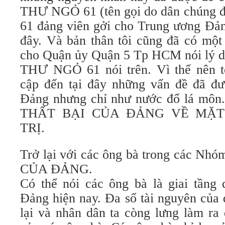
THƯ NGỎ 61 (tên gọi do dân chúng đặ
61 đảng viên gởi cho Trung ương Đản
đây. Và bản thân tôi cũng đã có m
cho Quận ủy Quận 5 Tp HCM nói lý do 
THƯ NGỎ 61 nói trên. Vì thế nên t
cập đến tại đây những vấn đề đã đư
Đảng nhưng chỉ như nước đổ lá m
THẤT BẠI CỦA ĐẢNG VỀ MẶT
TRỊ.
Trở lại với các ông bà trong các 
CỦA ĐẢNG.
Có thể nói các ông bà là giai tầng 
Đảng hiện nay. Đa số tài nguyên của 
lại và nhân dân ta còng lưng làm ra 