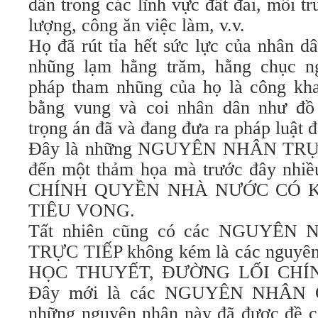
dân trong các lĩnh vực đất đai, môi t
lượng, công ăn việc làm, v.v.
Họ đã rút tỉa hết sức lực của nhân d
nhũng lạm hằng trăm, hằng chục 
pháp tham nhũng của họ là công khai,
bằng vung và coi nhân dân như đồ
trọng án đã và đang đưa ra pháp luật đ
Đây là những NGUYÊN NHÂN TRỰC
đến một thảm họa mà trước đây nhiều
CHÍNH QUYỀN NHÀ NƯỚC CÓ 
TIÊU VONG.
Tất nhiên cũng có các NGUYÊ
TRỰC TIẾP không kém là các nguyên 
HỌC THUYẾT, ĐƯỜNG LỐI CHÍN
Đây mới là các NGUYÊN NHÂN C
những nguyên nhân này đã được đề cậ