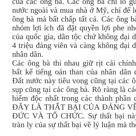
của các ông bà. Các ông bà chỉ lo gử
nước ngoài và mua nhà ở Mỹ, chỉ để l
ông bà mà bất chấp tất cả. Các ông b
nhóm lợi ích đã đặt quyền lợi phe nh
của quốc gia, dân tộc chứ không đại 
4 triệu đảng viên và càng không đại 
nhân dân.
Các ông bà thi nhau giữ rịt cái chí
bất kể tiếng oán than của nhân dân 
Đất nước này tiêu vong cũng tại các 
sụp cũng tại các ông bà. Rõ ràng là cá
hiểm độc nhất trong các thành phần 
ĐÂY LÀ THẤT BẠI CỦA ĐẢNG V
ĐỨC VÀ TỔ CHỨC. Sự thất bại này 
tràn ly của sự thất bại về lý luận mà th