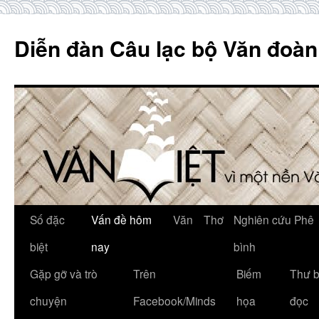
Skip
to
Diễn đàn Câu lạc bộ Văn đoàn
content
Số đặc
Vấn đề hôm
Văn
Thơ
Nghiên cứu Phê
biệt
nay
bình
Gặp gỡ và trò
Trên
Biếm
Thư 
chuyện
Facebook/Minds
họa
đọc