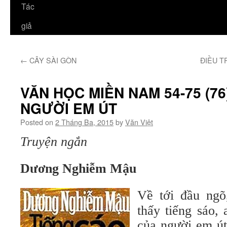
Tác
giả
←
CÂY SÀI GÒN
ĐIỀU T
VĂN HỌC MIỀN NAM 54-75 (76
NGƯỜI EM ÚT
Posted on
2 Tháng Ba, 2015
by
Văn Việt
Truyện ngắn
Dương Nghiễm Mậu
Về tới đầu ngõ
thấy tiếng sáo, 
của người em út