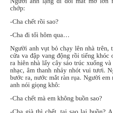
Người anh lặng đi đôi mắt mở lớn 
chớp:
-Cha chết rồi sao?
-Cha đi tối hôm qua…
Người anh vụt bỏ chạy lên nhà trên, 
cửa va đập vang động rồi tiếng khóc 
ra hiên nhà lấy cây sáo trúc xuống và
nhạc, âm thanh nhảy nhót vui tươi. N
bước ra, nước mắt ràn rụa. Người em 
anh nói giọng khô:
-Cha chết mà em không buồn sao?
-Cha già thì chết, tại sao lại buồn?