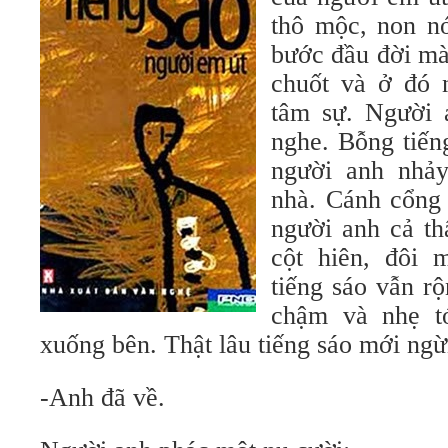
thô mộc, non n
bước đầu đời mà
chuốt và ở đó 
tâm sự. Người 
nghe. Bỗng tiến
người anh nhả
nhà. Cánh cổng 
người anh cả t
cột hiên, đôi 
tiếng sáo vẫn r
chậm và nhẹ tớ
xuống bên. Thật lâu tiếng sáo mới ngừ
-Anh đã về.