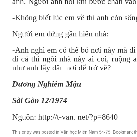
anh. Người anh nói khi bước chân vào
-Không biết lúc em về thì anh còn số
Người em đứng gần hiên nhà:
-Anh nghĩ em có thể bỏ nơi này mà đi
đi cả thì ngôi nhà này ai coi, ruộng
như anh lấy đâu nơi để trở về?
Dương Nghiễm Mậu
Sài Gòn 12/1974
Nguồn: http://t-van. net/?p=8640
This entry was posted in
Văn học Miền Nam 54-75
. Bookmark t