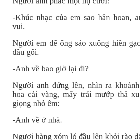
Người anh phác một nụ cười:
-Khúc nhạc của em sao hân hoan, a
vui.
Người em để ống sáo xuống hiên gạch
đầu gối.
-Anh về bao giờ lại đi?
Người anh đứng lên, nhìn ra khoản
hoa cải vàng, mấy trái mướp thả xuố
giọng nhỏ êm:
-Anh về ở nhà.
Ngươi hàng xóm ló đầu lên khỏi rào d