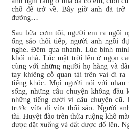
anh nghĩ rằng ở nhà đã có em, cuối c
chỗ để trở về. Bây giờ anh đã trở
đường…
Sau bữa cơm tối, người em ra ngồi n
ống sáo thổi tiếp, người anh ngồi đ
nghe. Đêm qua nhanh. Lúc bình min
khỏi nhà. Lúc mặt trời lên ở ngọn ca
cùng với những người họ hàng và dân
tay khiêng cỗ quan tài trên vai đi r
tiếng khóc. Mọi người nói với nhau 
sống, những câu chuyện không đầu k
những tiếng cười vì câu chuyện cũ. 
trước vừa đi vừa thổi sáo. Người an
tài. Huyệt đào trên thửa ruộng khô màu
được đặt xuống và đất được đổ lên. N