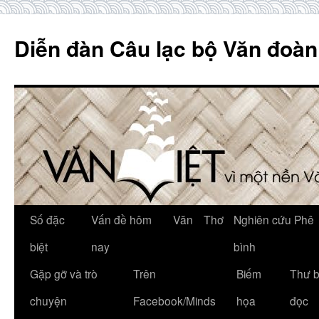
Skip
to
Diễn đàn Câu lạc bộ Văn đoàn
content
Số đặc
Vấn đề hôm
Văn
Thơ
Nghiên cứu Phê
biệt
nay
bình
Gặp gỡ và trò
Trên
Biếm
Thư 
chuyện
Facebook/Minds
họa
đọc