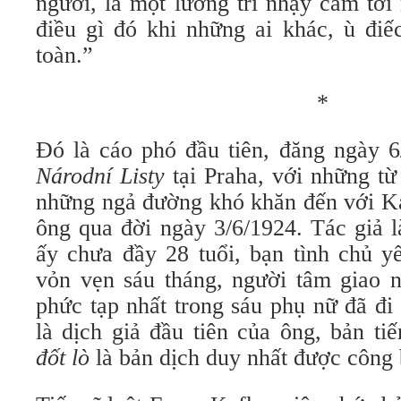
người, là một lương tri nhạy cảm tớ
điều gì đó khi những ai khác, ù đi
toàn.”
*
Đó là cáo phó đầu tiên, đăng ngày 6
Národní Listy
tại Praha, với những từ
những ngả đường khó khăn đến với Ka
ông qua đời ngày 3/6/1924. Tác giả l
ấy chưa đầy 28 tuổi, bạn tình chủ y
vỏn vẹn sáu tháng, người tâm giao n
phức tạp nhất trong sáu phụ nữ đã đi
là dịch giả đầu tiên của ông, bản ti
đốt lò
là bản dịch duy nhất được công 