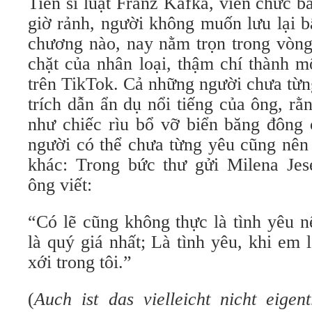
Tiến sĩ luật Franz Kafka, viên chức b
giờ rảnh, người không muốn lưu lại b
chương nào, nay nằm trọn trong vòn
chặt của nhân loại, thậm chí thành m
trên TikTok. Cả những người chưa từn
trích dẫn ẩn dụ nổi tiếng của ông, r
như chiếc rìu bổ vỡ biển băng đông 
người có thể chưa từng yêu cũng nên
khác: Trong bức thư gửi Milena Jes
ông viết:
“Có lẽ cũng không thực là tình yêu nế
là quý giá nhất; Là tình yêu, khi em l
xới trong tôi.”
(
Auch ist das vielleicht nicht eigen