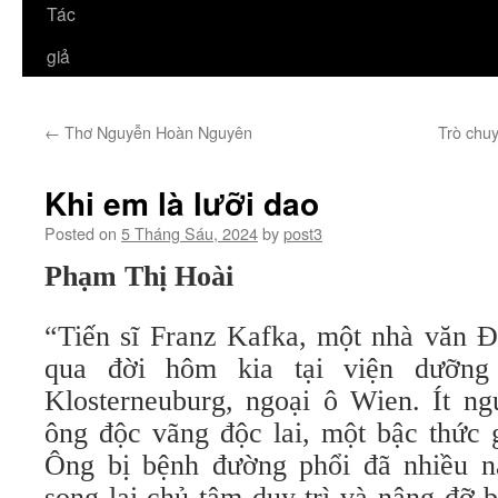
Tác
giả
←
Thơ Nguyễn Hoàn Nguyên
Trò chuy
Khi em là lưỡi dao
Posted on
5 Tháng Sáu, 2024
by
post3
Phạm Thị Hoài
“Tiến sĩ Franz Kafka, một nhà văn Đ
qua đời hôm kia tại viện dưỡng 
Klosterneuburg, ngoại ô Wien. Ít ng
ông độc vãng độc lai, một bậc thức g
Ông bị bệnh đường phổi đã nhiều nă
song lại chủ tâm duy trì và nâng đỡ 