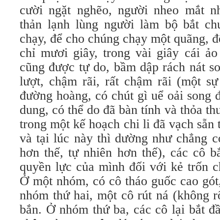
cười ngặt nghẽo, người nheo mắt n
thản lạnh lùng người làm bộ bắt chư
chạy, để cho chúng chạy một quãng, 
chỉ mươi giây, trong vài giây cái ả
cũng được tự do, bầm dập rách nát so
lượt, chậm rãi, rất chậm rãi (một s
đường hoàng, có chút gì uể oải song 
dung, có thể do đã bàn tính và thỏa th
trong một kế hoạch chi li đã vạch sẵn 
và tại lúc này thì dường như chẳng c
hơn thế, tự nhiên hơn thế), các cô bắt
quyền lực của mình đối với kẻ trốn c
Ở một nhóm, có cô tháo guốc cao gót
nhóm thứ hai, một cô rút ná (không r
bắn. Ở nhóm thứ ba, các cô lại bắt đầu