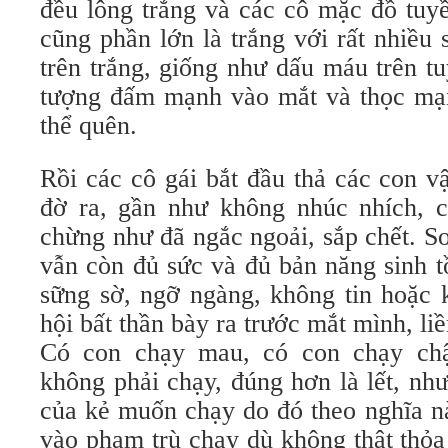
đều lông trắng và các cô mặc đồ tuyề
cũng phần lớn là trắng với rất nhiều 
trên trắng, giống như dấu máu trên tu
tượng đấm mạnh vào mắt và thọc mạn
thể quên.
Rồi các cô gái bắt đầu thả các con v
đờ ra, gần như không nhúc nhích, ch
chừng như đã ngắc ngoải, sắp chết. S
vẫn còn đủ sức và đủ bản năng sinh t
sững sờ, ngỡ ngàng, không tin hoặc 
hội bất thần bày ra trước mắt mình, li
Có con chạy mau, có con chạy ch
không phải chạy, đúng hơn là lết, nh
của kẻ muốn chạy do đó theo nghĩa n
vào phạm trù chạy dù không thật thỏa