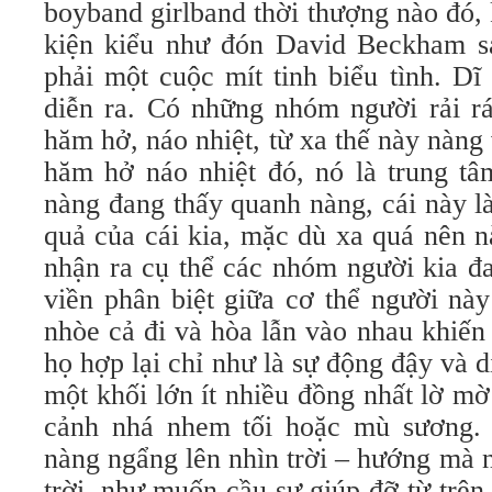
boyband girlband thời thượng nào đó,
kiện kiểu như đón David Beckham s
phải một cuộc mít tinh biểu tình. Dĩ
diễn ra. Có những nhóm người rải rá
hăm hở, náo nhiệt, từ xa thế này nàn
hăm hở náo nhiệt đó, nó là trung tâ
nàng đang thấy quanh nàng, cái này là
quả của cái kia, mặc dù xa quá nên 
nhận ra cụ thể các nhóm người kia đ
viền phân biệt giữa cơ thể người này
nhòe cả đi và hòa lẫn vào nhau khiến
họ hợp lại chỉ như là sự động đậy và
một khối lớn ít nhiều đồng nhất lờ m
cảnh nhá nhem tối hoặc mù sương. 
nàng ngẩng lên nhìn trời – hướng mà 
trời, như muốn cầu sự giúp đỡ từ trê