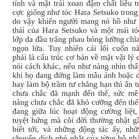
tính và mặt trái xoan đậm chất liêu t
cực giống như tóc Hara Setsuko tron
do vậy khiến người mang nó hồ như 
thái của Hara Setsuko và một mái tó
lớp da đầu trắng phau bóng lưỡng chĩa
ngọn lửa. Tuy nhiên cái lôi cuốn 
phải là cấu trúc cơ bản về mặt vật lý
nói cách khác, nếu như nàng nhìn thấy
khi họ đang đứng làm mẫu ảnh hoặc đ
hay làm bộ trầm tư chẳng hạn thì ấn 
chưa chắc đã mạnh đến thế, sức mê
nàng chưa chắc đã khó cưỡng đến thế
đang giữa lúc hoạt động cường liệt,
tuyệt hứng mà cõi đời thường nhật g
biết tới, và những động tác ấy, nh
chuyển dịch nhỏ nhặt của từng bộ phậ