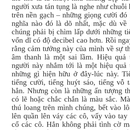
người xưa tán tụng là nghe như chuỗi h
trên nền gạch – những giọng cười đó 
nghĩa nào đó là dõ nhất, mặc dù về 
chúng phải bị chìm lấp dưới những ti
vốn dĩ có độ decibel cao hơn. Rồi ng
rằng cảm tưởng này của mình về sự t
âm thanh là một sai lầm. Hiệu quả
người này nhắm tới là một hiệu quả 
những gì hiện hữu ở đây-lúc này. Ti
tiếng cười, tiếng huýt sáo, tiếng vỗ 
hẳn. Nhưng còn là những ấn tượng thị
có lẽ hoặc chắc chắn là màu sắc. Mà
thú loang trên mình chúng, bết vào l
lên quần lên váy các cô, vấy vào ta
cổ các cô. Hẳn không phải tình cờ m