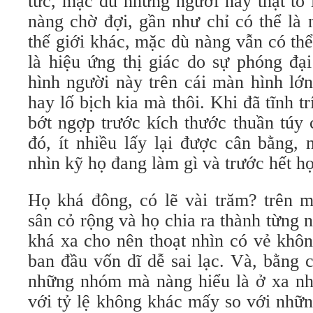
tức, mặc dù những người này thật to 
nàng chờ đợi, gần như chỉ có thể là 
thế giới khác, mặc dù nàng vẫn có thể 
là hiệu ứng thị giác do sự phóng đạ
hình người này trên cái màn hình lớ
hay lố bịch kia mà thôi. Khi đã tĩnh t
bớt ngợp trước kích thước thuần túy
đó, ít nhiều lấy lại được cân bằng,
nhìn kỹ họ đang làm gì và trước hết họ 
Họ khá đông, có lẽ vài trăm? trên m
sân cỏ rộng và họ chia ra thành từng
khá xa cho nên thoạt nhìn có vẻ khô
ban đầu vốn dĩ dễ sai lạc. Và, bằng 
những nhóm mà nàng hiểu là ở xa nhấ
với tỷ lệ không khác mấy so với nhữ