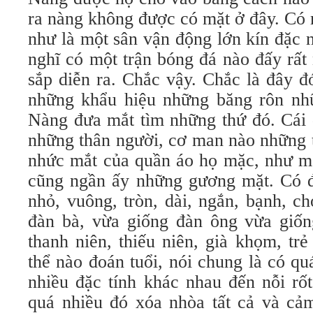
ra nàng không được có mặt ở đây. Có 
như là một sân vận động lớn kín đặc 
nghĩ có một trận bóng đá nào đấy rất
sắp diễn ra. Chắc vậy. Chắc là đây đ
những khẩu hiệu những băng rôn nh
Nàng đưa mắt tìm những thứ đó. Cái 
những thân người, cơ man nào những 
nhức mắt của quần áo họ mặc, như mộ
cũng ngần ấy những gương mặt. Có đủ
nhỏ, vuông, tròn, dài, ngắn, bạnh, ch
đàn bà, vừa giống đàn ông vừa giống
thanh niên, thiếu niên, già khọm, tr
thể nào đoán tuổi, nói chung là có q
nhiều đặc tính khác nhau đến nỗi rố
quá nhiều đó xóa nhòa tất cả và cả