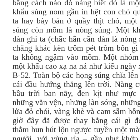
bằng cách nào đó nàng biết đó là mộ
khẩu súng nom gần in hệt con chó q
ta hay bày bán ở quầy thịt chó, một 
súng còn mõm là nòng súng. Một kh
đàn ghi ta (chắc hẳn cần đàn là nòng
chẳng khác kèn trôm pét trôm bôn gì 
ta không ngậm vào mồm. Một nhóm
một khẩu cao xạ na ná như kiểu ngày 
B-52. Toàn bộ các họng súng chĩa lên
cái đầu hướng thẳng lên trời. Nàng c
bầu trời ban nãy, đen kịt như mực
những vằn vện, những làn sóng, những
lửa đỏ chói, vàng khè và cam sẫm hỗn 
giờ đây đã được thay bằng cái gì 
thẳm hun hút lộn ngược tuyền một màu
người, với vùng rìa – gần như khớp 