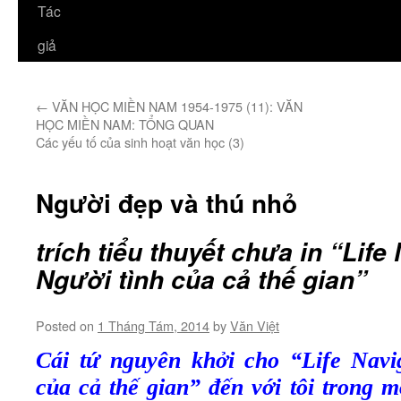
Tác
giả
←
VĂN HỌC MIỀN NAM 1954-1975 (11): VĂN
HỌC MIỀN NAM: TỔNG QUAN
Các yếu tố của sinh hoạt văn học (3)
Người đẹp và thú nhỏ
trích tiểu thuyết chưa in “Life
Người tình của cả thế gian”
Posted on
1 Tháng Tám, 2014
by
Văn Việt
Cái tứ nguyên khởi cho “Life Navi
của cả thế gian” đến với tôi trong 