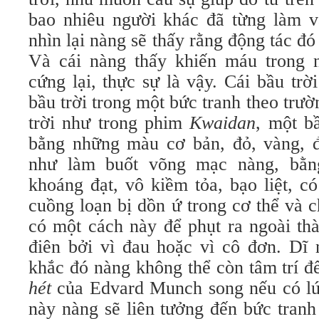
bao nhiêu người khác đã từng làm v
nhìn lại nàng sẽ thấy rằng động tác đó
Và cái nàng thấy khiến máu trong 
cứng lại, thực sự là vậy. Cái bầu trờ
bầu trời trong một bức tranh theo trườ
trời như trong phim
Kwaidan
, một bầ
bằng những màu cơ bản, đỏ, vàng, đ
như làm buốt võng mạc nàng, bằn
khoáng đạt, vô kiềm tỏa, bạo liệt, c
cuồng loạn bị dồn ứ trong cơ thể và 
có một cách này để phụt ra ngoài th
điên bởi vì đau hoặc vì cô đơn. Dĩ 
khắc đó nàng không thể còn tâm trí đ
hét
của Edvard Munch song nếu có lú
này nàng sẽ liên tưởng đến bức tranh 