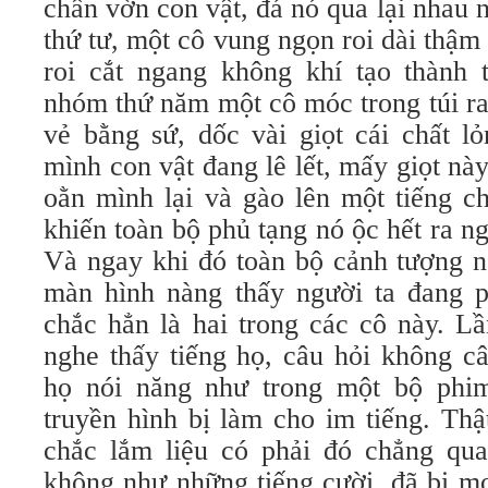
chân vờn con vật, đá nó qua lại nhau
thứ tư, một cô vung ngọn roi dài thậm 
roi cắt ngang không khí tạo thành t
nhóm thứ năm một cô móc trong túi ra
vẻ bằng sứ, dốc vài giọt cái chất l
mình con vật đang lê lết, mấy giọt này
oằn mình lại và gào lên một tiếng 
khiến toàn bộ phủ tạng nó ộc hết ra 
Và ngay khi đó toàn bộ cảnh tượng n
màn hình nàng thấy người ta đang p
chắc hẳn là hai trong các cô này. L
nghe thấy tiếng họ, câu hỏi không câ
họ nói năng như trong một bộ ph
truyền hình bị làm cho im tiếng. Th
chắc lắm liệu có phải đó chẳng qua
không như những tiếng cười, đã bị m