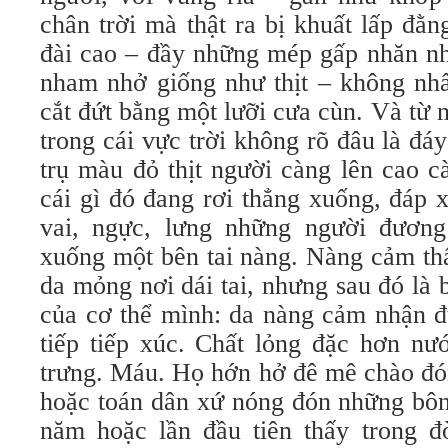
chân trời mà thật ra bị khuất lấp đằ
đài cao – đầy những mép gấp nhăn nh
nham nhở giống như thịt – không nhất
cắt đứt bằng một lưỡi cưa cùn. Và từ 
trong cái vực trời không rõ đâu là đáy
trụ màu đỏ thịt người càng lên cao 
cái gì đó đang rơi thẳng xuống, đáp 
vai, ngực, lưng những người đương
xuống một bên tai nàng. Nàng cảm thấ
da mỏng nơi dái tai, nhưng sau đó là
của cơ thể mình: da nàng cảm nhận đ
tiếp tiếp xúc. Chất lỏng đặc hơn nư
trưng. Máu. Họ hớn hở đê mê chào đó
hoặc toán dân xứ nóng đón những bông
năm hoặc lần đầu tiên thấy trong đ