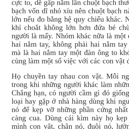
cực to, dễ gấp năm lần chuột bạch thư
bạch vốn dĩ nhỏ xíu nên chuột bạch n
lớn nếu đo bằng hệ quy chiếu khác. 
khỉ choắt không lớn hơn đứa bé chừ
người là mấy. Nhóm khác nữa là một 
hai nắm tay, không phải hai nắm tay
mà là hai nắm tay một đàn ông to kh
cùng làm một số việc với các con vật 
Họ chuyền tay nhau con vật. Mỗi ng
trong khi những người khác làm nhữn
Chẳng hạn, có người cầm gì đó giống
loại hay gặp ở nhà hàng dùng khi ngư
nó để kẹp vỡ những phần cứng nhất 
càng cua. Dùng cái kìm này họ kẹp
mình con vật, chân nó, đuôi nó, lườn