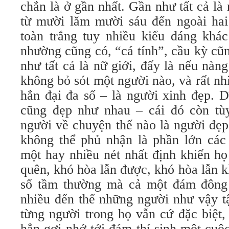
chắn là ở gần nhất. Gần như tất cả là 
từ mười lăm mười sáu đến ngoài hai
toàn trắng tuy nhiều kiểu dáng khá
nhường cũng có, “cá tính”, cầu kỳ cũ
như tất cả là nữ giới, đấy là nếu nà
không bỏ sót một người nào, và rất nh
hẳn đại đa số – là người xinh đẹp. D
cũng đẹp như nhau – cái đó còn tù
người về chuyện thế nào là người đẹp
không thể phủ nhận là phần lớn các 
một hay nhiều nét nhất định khiến họ
quên, khó hòa lẫn được, khó hòa lẫn 
số tầm thường mà cả một đám đông
nhiều đến thế những người như vậy t
từng người trong họ vẫn cứ đặc biệt
hẳn gợi nhớ tới đám thí sinh một cuộ