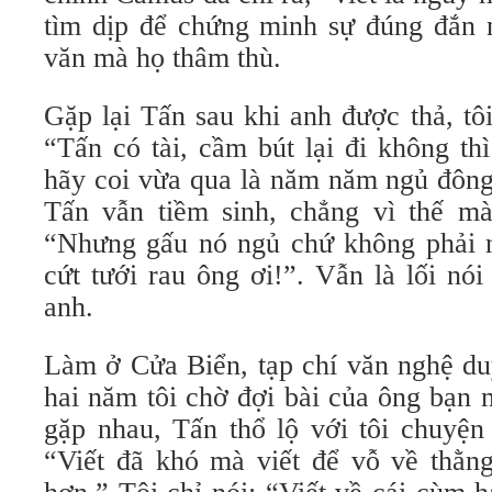
tìm dịp để chứng minh sự đúng đắn 
văn mà họ thâm thù.
Gặp lại Tấn sau khi anh được thả, tôi
“Tấn có tài, cầm bút lại đi không th
hãy coi vừa qua là năm năm ngủ đông
Tấn vẫn tiềm sinh, chẳng vì thế m
“Nhưng gấu nó ngủ chứ không phải 
cứt tưới rau ông ơi!”. Vẫn là lối nó
anh.
Làm ở Cửa Biển, tạp chí văn nghệ du
hai năm tôi chờ đợi bài của ông bạn 
gặp nhau, Tấn thổ lộ với tôi chuyện 
“Viết đã khó mà viết để vỗ về thằ