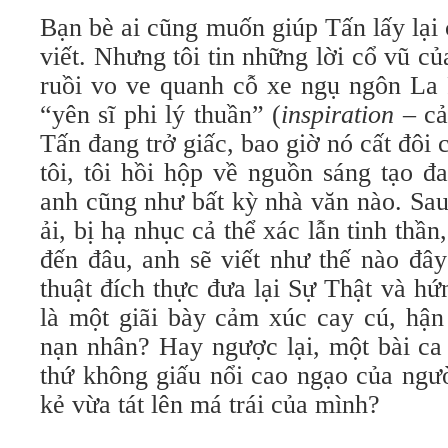
Bạn bè ai cũng muốn giúp Tấn lấy lại
viết. Nhưng tôi tin những lời cổ vũ củ
ruồi vo ve quanh cỗ xe ngụ ngôn La 
“yên sĩ phi lý thuần” (
inspiration
– cả
Tấn đang trở giấc, bao giờ nó cất đôi 
tôi, tôi hồi hộp về nguồn sáng tạo đ
anh cũng như bất kỳ nhà văn nào. Sa
ải, bị hạ nhục cả thể xác lẫn tinh thầ
đến đâu, anh sẽ viết như thế nào đâ
thuật đích thực đưa lại Sự Thật và h
là một giãi bày cảm xúc cay cú, hận
nạn nhân? Hay ngược lại, một bài ca 
thứ không giấu nổi cao ngạo của ngư
kẻ vừa tát lên má trái của mình?