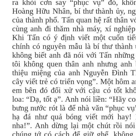
ra khỏi cơn say “phục vụ” đó, khôn
Hoàng Hữu Nhân, bí thư thành ủy, ng
của thành phố. Tấn quan hệ rất thân 
cùng anh đi thăm nhà máy, xí nghiệp
Khi Tấn có ý định viết một cuốn tiể
chính có nguyên mẫu là bí thư thành 
không biết anh đã nói với Tấn những 
tôi không quen thân anh nhưng anh bi
thiệu miệng của anh Nguyễn Đình T
cây viết trẻ có triển vọng”. Một hôm 
em bên đó đối xử với cậu có tốt khô
loa: “Dạ, tốt ạ”. Anh nói liền: “Hãy c
bưng nước rót là để nhà văn “phục vụ”
hạ đá như quả bóng viết mới hay! 
nha!”. Anh dừng lại một chút rồi nói
chúng tớ có cách để giữ ghế, không