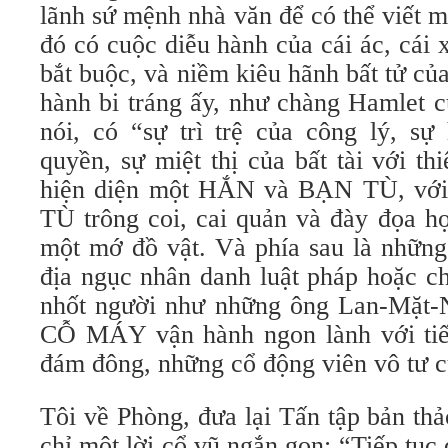
lãnh sứ mệnh nhà văn để có thể viết m
đó có cuộc diễu hành của cái ác, cái
bắt buộc, và niềm kiêu hãnh bất tử củ
hành bi tráng ấy, như chàng Hamlet c
nói, có “sự trì trệ của công lý, s
quyền, sự miệt thị của bất tài với th
hiện diện một HẮN và BẠN TÙ, với
TÙ trông coi, cai quản và đày đọa h
một mớ đồ vật. Và phía sau là những
địa ngục nhân danh luật pháp hoặc ch
nhốt người như những ông Lan-Mặt-N
CỖ MÁY vận hành ngon lành với tiế
đám đông, những cổ động viên vô tư c
Tôi về Phòng, đưa lại Tấn tập bản thả
chỉ một lời cổ vũ ngắn gọn: “Tiếp tục