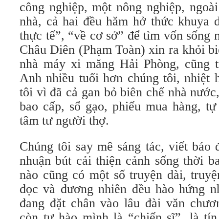
công nghiệp, một nông nghiệp, ngoài 
nhà, cả hai đều hăm hở thức khuya d
thực tế”, “về cơ sở” để tìm vốn sống 
Châu Diên (Phạm Toàn) xin ra khỏi bi
nhà máy xi măng Hải Phòng, cũng t
Anh nhiều tuổi hơn chúng tôi, nhiệt
tôi vì đã cả gan bỏ biên chế nhà nước
bao cấp, sổ gạo, phiếu mua hàng, tự
tâm tư người thợ.
Chúng tôi say mê sáng tác, viết báo 
nhuận bút cải thiện cảnh sống thời 
nào cũng có một số truyện dài, truy
đọc và đương nhiên đều hào hứng n
đang đặt chân vào lâu đài văn chư
còn tự hào mình là “chiến sĩ”, là t