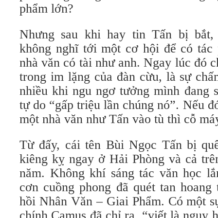
phẩm lớn?
Nhưng sau khi hay tin Tấn bị bắt,
không nghĩ tới một cơ hội để có tác
nhà văn có tài như anh. Ngay lúc đó c
trong im lặng của đàn cừu, là sự chấm
nhiều khi ngu ngơ tưởng mình đang s
tự do “gấp triệu lần chúng nó”. Nếu đ
một nhà văn như Tấn vào tù thì cỗ má
Từ đấy, cái tên Bùi Ngọc Tấn bị quê
kiêng kỵ ngay ở Hải Phòng và cả trê
năm. Không khí sáng tác văn học lắn
cơn cuồng phong đã quét tan hoang t
hồi Nhân Văn – Giai Phẩm. Có một sự
chính Camus đã chỉ ra, “viết là nguy 