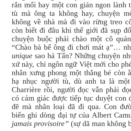
rắn mối hay một con gián ngon lành 
tù mà ông ta không hay, chuyện mộ
không về nhà mà đi vào rừng treo cổ
còn biết đi đâu khi thế giới đã sụp đ
chuyện buộc phải chào một cô quản
“Chào bà bế ông đi chơi mát ạ”… n
unique
sao hả Tấn? Những chuyện như 
xứ này, chỉ ngôn ngữ Việt mới cho phé
nhân xưng phong một thằng bé còn 
hạ nhục người tù, dù anh ta là mộ
Charrière rồi, người đọc vẫn phải đọ
có cảm giác được tiếp tục duyệt con
đẽ mà nhân loại đã đi qua. Con đư
biển ghi dòng đại tự của Albert Cam
jamais provisoire”
(sự dã man không ba