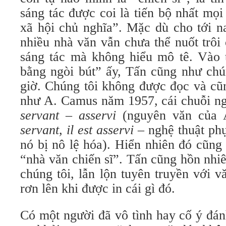
sáng tác được coi là tiến bộ nhất mọi 
xã hội chủ nghĩa”. Mặc dù cho tới na
nhiều nhà văn vẫn chưa thể nuốt trô
sáng tác mà không hiểu mô tê. Vào t
bằng ngòi bút” ấy, Tấn cũng như chú
giờ. Chúng tôi không được đọc và cũ
như A. Camus năm 1957, cái chuỗi n
servant – asservi
(nguyên văn của
servant, il est asservi
– nghệ thuật phụ
nó bị nô lệ hóa). Hiển nhiên đó cũng
“nhà văn chiến sĩ”. Tấn cũng hồn nhi
chúng tôi, lẫn lộn tuyên truyền với 
rơn lên khi được in cái gì đó.
Có một người đã vô tình hay cố ý đán