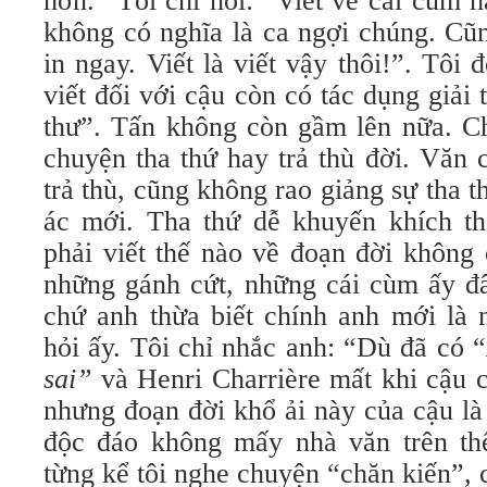
hơn.” Tôi chỉ nói: “Viết về cái cùm 
không có nghĩa là ca ngợi chúng. Cũ
in ngay. Viết là viết vậy thôi!”. Tô
viết đối với cậu còn có tác dụng giải
thư”. Tấn không còn gầm lên nữa. Ch
chuyện tha thứ hay trả thù đời. Văn
trả thù, cũng không rao giảng sự tha th
ác mới. Tha thứ dễ khuyến khích th
phải viết thế nào về đoạn đời không
những gánh cứt, những cái cùm ấy đâ
chứ anh thừa biết chính anh mới là n
hỏi ấy. Tôi chỉ nhắc anh: “Dù đã có “
sai”
và Henri Charrière mất khi cậu c
nhưng đoạn đời khổ ải này của cậu là
độc đáo không mấy nhà văn trên th
từng kể tôi nghe chuyện “chăn kiến”,