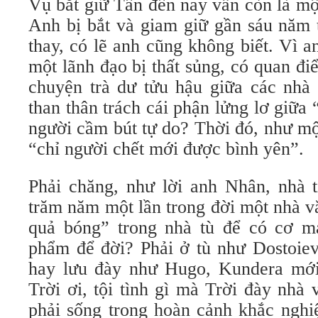
Vụ bắt giữ Tấn đến nay vẫn còn là một 
Anh bị bắt và giam giữ gần sáu năm t
thay, có lẽ anh cũng không biết. Vì 
một lãnh đạo bị thất sủng, có quan đ
chuyện trà dư tửu hậu giữa các nhà 
than thân trách cái phận lửng lơ giữa 
người cầm bút tự do? Thời đó, như m
“chỉ người chết mới được bình yên”.
Phải chăng, như lời anh Nhân, nhà ti
trăm năm một lần trong đời một nhà v
quả bóng” trong nhà tù để có cơ m
phẩm để đời? Phải ở tù như Dostoiev
hay lưu đày như Hugo, Kundera mới 
Trời ơi, tội tình gì mà Trời đày nhà
phải sống trong hoàn cảnh khắc nghi