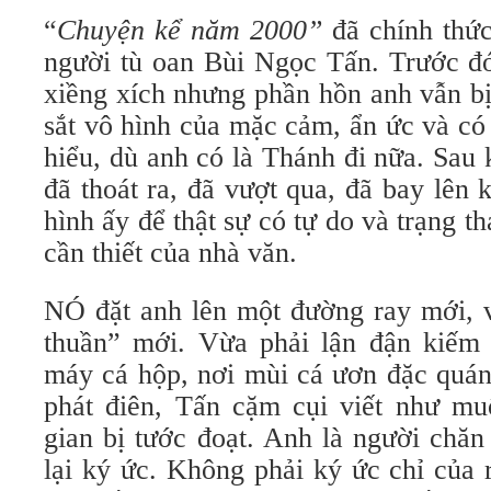
“
Chuyện kể năm 2000”
đã chính thức
người tù oan Bùi Ngọc Tấn. Trước đó
xiềng xích nhưng phần hồn anh vẫn bị
sắt vô hình của mặc cảm, ẩn ức và có
hiểu, dù anh có là Thánh đi nữa. Sau
đã thoát ra, đã vượt qua, đã bay lên
hình ấy để thật sự có tự do và trạng th
cần thiết của nhà văn.
NÓ đặt anh lên một đường ray mới, v
thuần” mới. Vừa phải lận đận kiếm
máy cá hộp, nơi mùi cá ươn đặc quán
phát điên, Tấn cặm cụi viết như muố
gian bị tước đoạt. Anh là người chăn
lại ký ức. Không phải ký ức chỉ của 