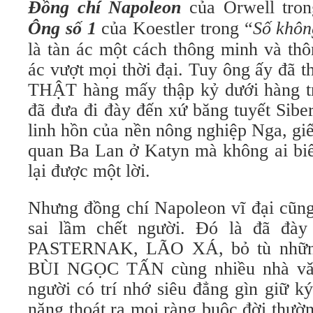
Đồng chí Napoleon
của Orwell tron
Ông số 1
của Koestler trong “
Số khôn
là tàn ác một cách thông minh và th
ác vượt mọi thời đại. Tuy ông ấy đã 
THẬT hàng mấy thập kỷ dưới hàng tri
đã đưa đi đày đến xứ băng tuyết Siber
linh hồn của nền nông nghiệp Nga, giế
quan Ba Lan ở Katyn mà không ai biế
lại được một lời.
Nhưng đồng chí Napoleon vĩ đại cũn
sai lầm chết người. Đó là đã 
PASTERNAK, LÃO XÁ, bỏ tù nhữ
BÙI NGỌC TẤN cùng nhiều nhà văn
người có trí nhớ siêu đẳng gìn giữ ký
năng thoát ra mọi ràng buộc đời thườ