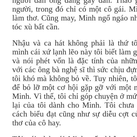
người đàn ông đang gảy đàn. Thảo gi
người, trong đó chỉ có một cô gái. M
làm thơ. Cũng may, Minh ngổ ngáo nh
tóc xù bất cần.
Nhậu và ca hát không phải là thứ tô
mình cái xứ lạnh lẽo này tôi biết làm 
và nói phét vốn là đặc tính của nhữn
với các ông bà nghệ sĩ thì sức chịu 
tôi khó mà không bỏ về. Tuy nhiên, tôi
để bỏ lỡ một cơ hội gặp gỡ với một 
Minh. Vì thế, tôi chỉ góp chuyện ở mứ
lại của tôi dành cho Minh. Tôi chưa
cách biểu đạt cũng như sự diễu cợt c
thơ của cô hay.