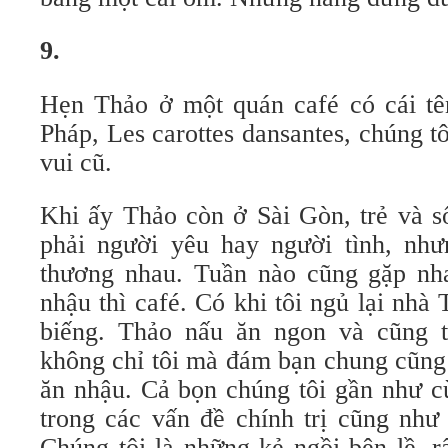
9.
Hẹn Thảo ở một quán café có cái tê
Pháp, Les carottes dansantes, chúng t
vui cũ.
Khi ấy Thảo còn ở Sài Gòn, trẻ và 
phải người yêu hay người tình, như
thương nhau. Tuần nào cũng gặp nh
nhậu thì café. Có khi tôi ngủ lại nhà
biếng. Thảo nấu ăn ngon và cũng t
không chỉ tôi mà đám bạn chung cũng
ăn nhậu. Cả bọn chúng tôi gần như c
trong các vấn đề chính trị cũng như
Chúng tôi là những kẻ ngồi bên lề, rấ