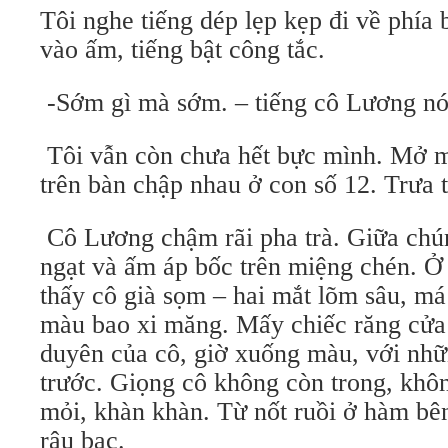
Tôi nghe tiếng dép lẹp kẹp đi về phía 
vào ấm, tiếng bật công tắc.
-Sớm gì mà sớm. – tiếng cô Lương nói
Tôi vẫn còn chưa hết bực mình. Mở m
trên bàn chập nhau ở con số 12. Trưa t
Cô Lương chậm rãi pha trà. Giữa chúng
ngạt và ấm áp bốc trên miệng chén. Ở
thấy cô già sọm – hai mắt lõm sâu, má
màu bao xi măng. Mấy chiếc răng cửa h
duyên của cô, giờ xuống màu, với nh
trước. Giọng cô không còn trong, khô
mỏi, khàn khàn. Từ nốt ruồi ở hàm bên
râu bạc.