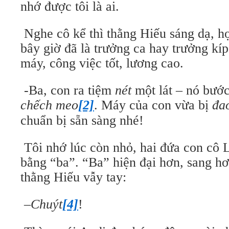
nhớ được tôi là ai.
Nghe cô kể thì thằng Hiếu sáng dạ, họ
bây giờ đã là trưởng ca hay trưởng kíp
máy, công việc tốt, lương cao.
-Ba, con ra tiệm
nét
một lát – nó bước
chếch meo
[2]
. Máy của con vừa bị
đa
chuẩn bị sẵn sàng nhé!
Tôi nhớ lúc còn nhỏ, hai đứa con cô 
bằng “ba”. “Ba” hiện đại hơn, sang hơ
thằng Hiếu vẫy tay:
–
Chuýt
[4]
!