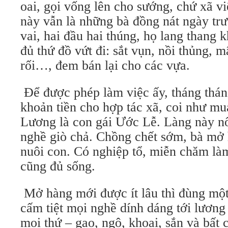
oai, gọi vống lên cho sướng, chứ xã vi
này vẫn là những bà đồng nát ngày tr
vai, hai đầu hai thúng, họ lang thang
đủ thứ đồ vứt đi: sắt vụn, nồi thủng, m
rối…, đem bán lại cho các vựa.
Để được phép làm việc ấy, tháng thán
khoản tiền cho hợp tác xã, coi như m
Lương là con gái Ước Lễ. Làng này n
nghề giò chả. Chồng chết sớm, bà mở 
nuôi con. Có nghiệp tổ, miễn chăm là
cũng đủ sống.
Mở hàng mới được ít lâu thì đùng một
cấm tiệt mọi nghề dính dáng tới lương t
mọi thứ – gạo, ngô, khoai, sắn và bất 