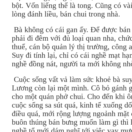
bột. Vốn liếng thế là tong. Cũng có v
lòng đánh liều, bán chui trong nhà.
Bà không có cái gan ấy. Để được bán 
phải đi đêm với đủ loại quan nha, chứ
thuế, cán bộ quản lý thị trường, côn
Suy đi tính lại, chỉ có cái nghề mạt hạn
nghề đồng nát, người ta mới không n
Cuộc sống vất vả làm sức khoẻ bà suy
Lương còn lại một mình. Cô bỏ gánh g
cho một quán phở chui. Cho đến khi ô
cuộc sống sa sút quá, kinh tế xuống dố
điều quá, mới rộng lượng ngoảnh mặt 
buôn thúng bán bưng muốn làm gì thì
nghề tổ mới dám nghĩ tới việc vay m