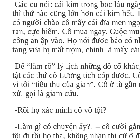
Các cụ nói: cái kim trong bọc lâu ngày
thì thứ nào cũng lớn hơn cái kim hết. 
có người chào cô mấy cái đĩa men ngọc
rạn, cực hiếm. Cô mua ngay. Cuộc mua
công an ập vào. Họ nói được báo có n
tàng vừa bị mất trộm, chính là mấy cái
Để “làm rõ” lý lịch những đồ cổ khác, 
tật các thứ cô Lương tích cóp được. 
vì tội “tiêu thụ của gian”. Cô ở tù gầ
xử, gọi là giam cứu.
-Rồi họ xác minh cô vô tội?
-Làm gì có chuyện ấy?! – cô cười gằ
tội đi rồi họ tha, không nhận thì cứ ở đ