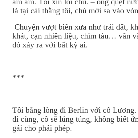
ầm ầm. Tôi xin lỗi chú. – ông quệt nư
là tại cái thằng tôi, chú mới sa vào vò
Chuyện vượt biên xưa như trái đất, kh
khát, cạn nhiên liệu, chìm tàu… vân v
đó xảy ra với bất kỳ ai.
***
Tôi bằng lòng đi Berlin với cô Lương.
đi cùng, cô sẽ lúng túng, không biết ứ
gái cho phải phép.