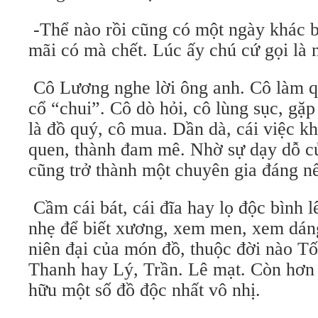
-Thể nào rồi cũng có một ngày khác b
mãi có mà chết. Lúc ấy chú cứ gọi là 
Cô Lương nghe lời ông anh. Cô làm q
cổ “chui”. Cô dò hỏi, cô lùng sục, gặ
là đồ quý, cô mua. Dần dà, cái việc k
quen, thành đam mê. Nhờ sự dạy dỗ của
cũng trở thành một chuyên gia đáng nể
Cầm cái bát, cái đĩa hay lọ độc bình 
nhẹ để biết xương, xem men, xem dáng
niên đại của món đồ, thuộc đời nào T
Thanh hay Lý, Trần. Lê mạt. Còn hơn 
hữu một số đồ độc nhất vô nhị.