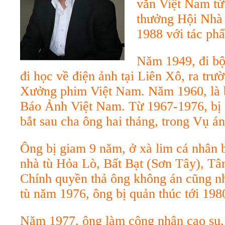
văn Việt Nam từ 
thưởng Hội Nhà
1988 với tác p
Năm 1949, đi bộ
đi học về điện ảnh tại Liên Xô, ra trư
Xưởng phim Việt Nam. Năm 1960, là b
Báo Ảnh Việt Nam. Từ 1967-1976, bị 
bắt sau cha ông hai tháng, trong Vụ á
Ông bị giam 9 năm, ở xà lim cá nhân 
nhà tù Hỏa Lò, Bất Bạt (Sơn Tây), Tâ
Chính quyền thả ông không án cũng n
tù năm 1976, ông bị quản thúc tới 198
Năm 1977, ông làm công nhân cao su, 