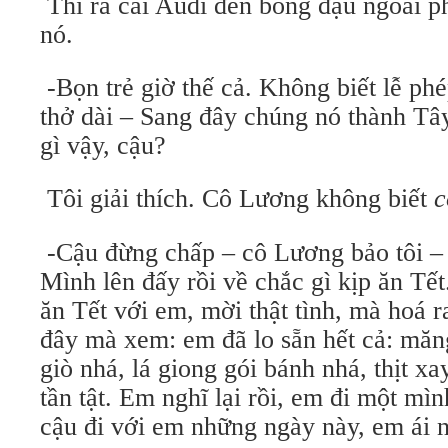
Thì ra cái Audi đen bóng đậu ngoài ph
nó.
-Bọn trẻ giờ thế cả. Không biết lễ ph
thở dài – Sang đây chúng nó thành Tây
gì vậy, cậu?
Tôi giải thích. Cô Lương không biết
c
-Cậu đừng chấp – cô Lương bảo tôi – T
Mình lên đấy rồi về chắc gì kịp ăn Tế
ăn Tết với em, mời thật tình, mà hoá r
đây mà xem: em đã lo sẵn hết cả: măng
giò nhá, lá giong gói bánh nhá, thịt 
tần tật. Em nghĩ lại rồi, em đi một mìn
cậu đi với em những ngày này, em ái n