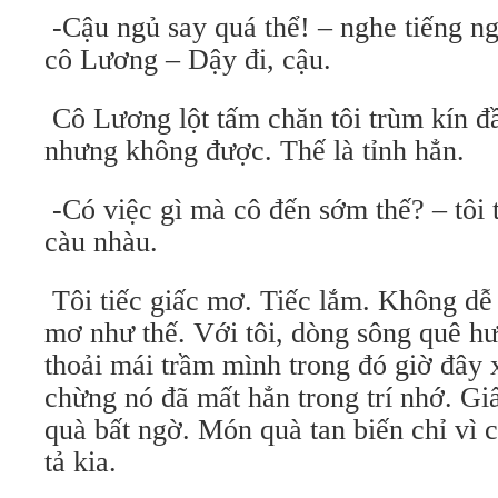
-Cậu ngủ say quá thể! – nghe tiếng ngư
cô Lương – Dậy đi, cậu.
Cô Lương lột tấm chăn tôi trùm kín đầ
nhưng không được. Thế là tỉnh hẳn.
-Có việc gì mà cô đến sớm thế? – tôi 
càu nhàu.
Tôi tiếc giấc mơ. Tiếc lắm. Không dễ
mơ như thế. Với tôi, dòng sông quê h
thoải mái trầm mình trong đó giờ đây 
chừng nó đã mất hẳn trong trí nhớ. G
quà bất ngờ. Món quà tan biến chỉ vì 
tả kia.