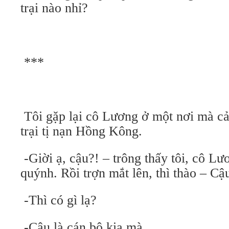
trại nào nhỉ?
***
Tôi gặp lại cô Lương ở một nơi mà cả
trại tị nạn Hồng Kông.
-Giời ạ, cậu?! – trông thấy tôi, cô L
quýnh. Rồi trợn mắt lên, thì thào – Cậu
-Thì có gì lạ?
-Cậu là cán bộ kia mà.