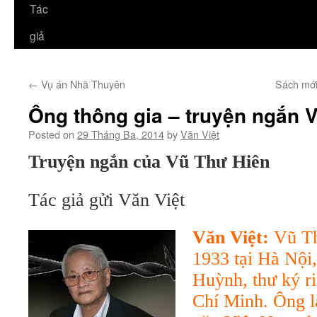
Tác
giả
←
Vụ án Nhã Thuyên
Sách mới
Ông thông gia – truyện ngắn 
Posted on
29 Tháng Ba, 2014
by
Văn Việt
Truyện ngắn của Vũ Thư Hiên
Tác giả gửi Văn Việt
Văn Việt:
Vũ Th
1933 tại Hà Nội
Huỳnh, thư ký r
Chí Minh. Ông l