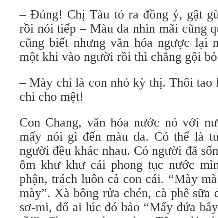
– Đúng! Chị Tàu tỏ ra đồng ý, gật g
rồi nói tiếp – Màu da nhìn mãi cũng 
cũng biết nhưng văn hóa ngược lại n
một khi vào người rồi thì chẳng gội b
– Mày chỉ là con nhỏ kỳ thị. Thôi ta
chi cho mệt!
Con Chang, văn hóa nước nó với nư
mấy nói gì đến màu da. Có thể là t
người đều khác nhau. Có người đã số
ôm khư khư cái phong tục nước mình
phận, trách luôn cả con cái. “Mày mà
mày”. Xà bông rửa chén, cà phê sữa đ
sơ-mi, đố ai lúc đó bảo “Mấy đứa bây