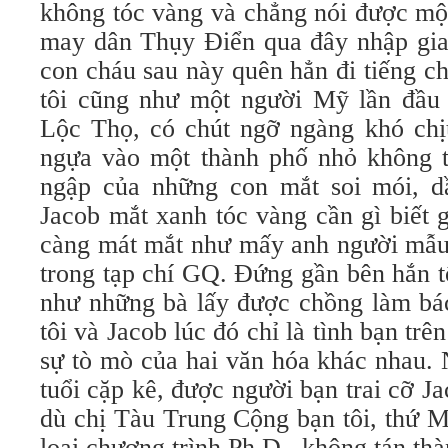
không tóc vàng và chẳng nói được mộ
may dân Thụy Điển qua đây nhập gia 
con cháu sau này quên hẳn đi tiếng c
tôi cũng như một người Mỹ lần đầu
Lộc Thọ, có chút ngỡ ngàng khó ch
ngựa vào một thành phố nhỏ không 
ngập của những con mắt soi mói, d
Jacob mắt xanh tóc vàng cần gì biết 
càng mát mắt như mấy anh người mẫu 
trong tạp chí GQ. Đứng gần bên hắn t
như những bà lấy được chồng làm bác 
tôi và Jacob lúc đó chỉ là tình bạn tr
sự tò mò của hai văn hóa khác nhau.
tuổi cặp kê, được người bạn trai cỡ Ja
dù chị Tàu Trung Cộng bạn tôi, thứ M
loại chương trình Ph.D., không tán t