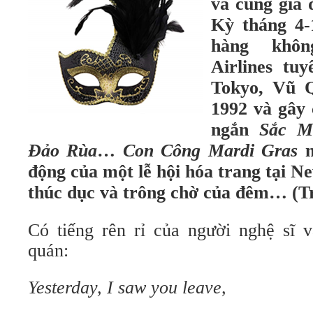
và cùng gia 
Kỳ tháng 4-
hàng kh
Airlines tu
Tokyo, Vũ Q
1992 và gây 
ngắn
Sắc M
Đảo Rùa
…
Con Công Mardi Gras
m
động của một lễ hội hóa trang tại N
thúc dục và trông chờ của đêm… (T
Có tiếng rên rỉ của người nghệ sĩ 
quán:
Yesterday, I saw you leave,