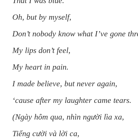
That I was blue.
Oh, but by myself,
Don’t nobody know what I’ve gone thr
My lips don’t feel,
My heart in pain.
I made believe, but never again,
‘cause after my laughter came tears.
(Ngày hôm qua, nhìn người lìa xa,
Tiếng cười và lời ca,