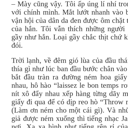
– Mày cũng vậy. Tôi ấp úng lí nhí t
với chính mình. Mắt lướt nhanh vào 
vận hội của dân da đen được ôm chặt 
của hắn. Tôi vẫn thích những người
gầy như hắn. Loại gầy chắc thịt chứ 
đói.
Trời lạnh, về đêm gió lùa của đầu th
thía gì như lúc ban đầu bước chân và
bắt đầu tràn ra đường ném hoa giấy
nhau, hô hào “laissez le bon temps r
nít xô đẩy nhau xếp hàng từng dãy m
giấy đi qua để có dịp reo hò “Throw 
(Làm ơn ném cho một cái gì). Và nh
giả được ném xuống thì tiếng nhạc Jaz
nơi. Xa xa hình như tiếng rên rỉ củ