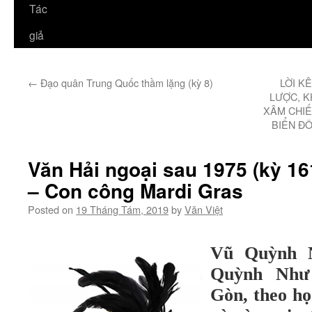
Tác
giả
←
Đạo quân Trung Quốc thầm lặng (kỳ 8)
LỜI K
LƯỢC, K
XÂM CHIẾ
BIỂN ĐÔN
Văn Hải ngoại sau 1975 (kỳ 16
– Con công Mardi Gras
Posted on
19 Tháng Tám, 2019
by
Văn Việt
Vũ Quỳnh N
Quỳnh Như 
Gòn, theo h