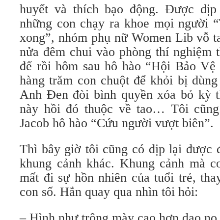
huyết và thích bạo động. Được dịp
những con chạy ra khoe mọi người “
xong”, nhóm phụ nữ Women Lib vỗ ta
nửa đêm chui vào phòng thí nghiệm t
để rồi hôm sau hô hào “Hội Bảo Vệ 
hàng trăm con chuột để khỏi bị dùng
Anh Đen đòi bình quyền xóa bỏ kỳ t
này hồi đó thuộc về tao… Tôi cũn
Jacob hô hào “Cứu người vượt biên”.
Thì bây giờ tôi cũng có dịp lại được
khung cảnh khác. Khung cảnh mà co
mất đi sự hồn nhiên của tuổi trẻ, th
con số. Hắn quay qua nhìn tôi hỏi:
– Hình như trông mày cao hơn dạo nọ 