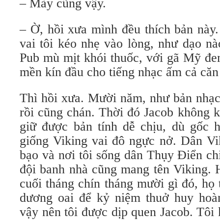
– Mày cũng vậy.
– Ờ, hồi xưa mình đều thích bản này.
vai tôi kéo nhẹ vào lòng, như dạo n
Pub mù mịt khói thuốc, với gã Mỹ đe
mền kín đầu cho tiếng nhạc ấm cả căn
Thì hồi xưa. Mười năm, như bản nhạc
rồi cũng chán. Thời đó Jacob không k
giữ được bản tính dễ chịu, dù gốc 
giống Viking vai đô ngực nở. Dân Vi
bạo và nơi tôi sống dân Thụy Điển ch
đội banh nhà cũng mang tên Viking.
cuối tháng chín tháng mười gì đó, họ
dương oai để kỷ niệm thuở huy hoà
vậy nên tôi được dịp quen Jacob. Tôi