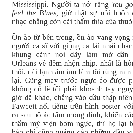
Mississippi. Người ta nói rằng
You go
feel the Blues,
giờ thật sự nỗi buồn 
nhạc chẳng còn cái thấm thía của thuở
Ồn ào từ bên trong, ồn ào vang vọng 
người ca sĩ với giọng ca lải nhải chẳ
khung cảnh nơi đây làm mờ dần
Orleans về đêm nhộn nhịp, nhất là hô
thổi, cái lạnh âm ẩm làm tôi rùng mìn
lại. Cũng may trước ngực áo được p
không có lẽ tôi phải khoanh tay nguy
giờ đã khác, chẳng vào đầu thập niên
Fawcett nổi tiếng trên hình poster v
ra sau bộ áo tắm mỏng dính, khiến các
thẩm mỹ viện bơm ngực, thì họ lại
báo chí cũng quảng cáo những đầu vú