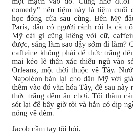
một mạch vào đó. Cũng nhờ dưới 
comedy” nên tiệm này là tiệm cuối 
học đóng cửa sau cùng. Bên Mỹ đâ
Paris, đâu có người rảnh rỗi la cà u
Mỹ cái gì cũng kiêng với cữ, caffei
được, sáng làm sao dậy sớm đi làm? C
caffeine không phải để thức trắng đê
mai kéo lê thân xác thiếu ngủ vào 
Orleans, một thời thuộc về Tây. Nướ
Napoléon bán lại cho dân Mỹ với giá
thêm vào đó văn hóa Tây, để sau này 
thức trắng đêm ăn chơi. Tôi thầm cá
sót lại để bây giờ tôi và hắn có dịp n
nóng về đêm.
Jacob cầm tay tôi hỏi.