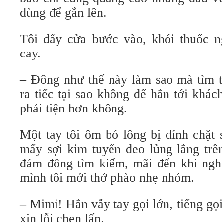
dùng để gắn lên.
Tôi đẩy cửa bước vào, khói thuốc n
cay.
– Đông như thế này làm sao mà tìm t
ra tiếc tại sao không để hắn tới khá
phải tiện hơn không.
Một tay tôi ôm bó lông bị dính chặt 
mấy sợi kim tuyến đeo lủng lẳng trê
đám đông tìm kiếm, mãi đến khi nghe
mình tôi mới thở phào nhẹ nhỏm.
– Mimi! Hắn vẫy tay gọi lớn, tiếng gọ
xin lỗi chen lấn.