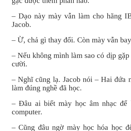
gạc được thêm phân nào.
– Dạo này mày vẫn làm cho hãng IB
Jacob.
– Ừ, chả gì thay đổi. Còn mày vẫn bay
– Nếu không mình làm sao có dịp gặp
cười.
– Nghĩ cũng lạ. Jacob nói – Hai đứa
làm đúng nghề đã học.
– Đâu ai biết mày học âm nhạc để 
computer.
– Cũng đâu ngờ mày học hóa học để