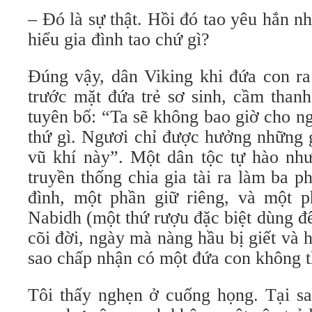
– Đó là sự thật. Hồi đó tao yêu hắn n
hiểu gia đình tao chứ gì?
Đúng vậy, dân Viking khi đứa con ra 
trước mặt đứa trẻ sơ sinh, cầm than
tuyên bố: “Ta sẽ không bao giờ cho n
thứ gì. Ngươi chỉ được hưởng những 
vũ khí này”. Một dân tộc tự hào như
truyền thống chia gia tài ra làm ba 
đình, một phần giữ riêng, và một p
Nabidh (một thứ rượu đặc biệt dùng để
cõi đời, ngày mà nàng hầu bị giết và 
sao chấp nhận có một đứa con không t
Tôi thấy nghẹn ở cuống họng. Tại sa