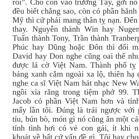
rồi”. Cho con vào trường Tây, gởi nó
đều biết chẳng sao, còn có phần hãnh
Mỹ thì cứ phải mang thân tỵ nạn. Đến 
thay. Nguyễn thành Win hay Nugen
Tuấn thành Tony, Trần thành Tranber
Phúc hay Dũng hoặc Đôn thì đổi mấ
David hay Don nghe cũng oai thế như
được lá cờ Việt Nam. Thành phố tỵ n
bảng xanh cắm ngoài xa lộ, thiên hạ 
nghe ca sĩ Việt Nam hát nhạc New W
ngồi xỉa răng trong tiệm phở 99. 
Jacob có phần Việt Nam hơn và tính
mấy lần tôi. Đúng là trái ngược với
tíu, bún bò, món gì nó cũng ăn một c
tính tình hơi có vẻ con gái, ít khi 
khoát về bất cứ vấn đề gì. Tôi hay chọ