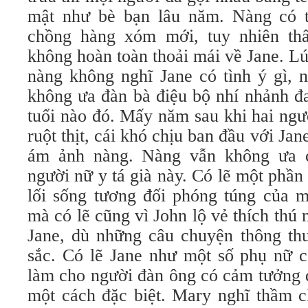
mật như bè bạn lâu năm. Nàng có t
chồng hàng xóm mới, tuy nhiên th
không hoàn toàn thoải mái về Jane. L
nàng không nghĩ Jane có tình ý gì, 
không ưa đàn bà điệu bộ nhí nhảnh đa
tuổi nào đó. Mấy năm sau khi hai ngư
ruột thịt, cái khó chịu ban đầu với Ja
ám ảnh nàng. Nàng vẫn không ưa c
người nữ y tá già này. Có lẽ một phần
lối sống tương đối phóng túng của m
mà có lẽ cũng vì John lộ vẻ thích thú 
Jane, dù những câu chuyện thông th
sắc. Có lẽ Jane như một số phụ nữ c
làm cho người đàn ông có cảm tưởng 
một cách đặc biệt. Mary nghĩ thầm c