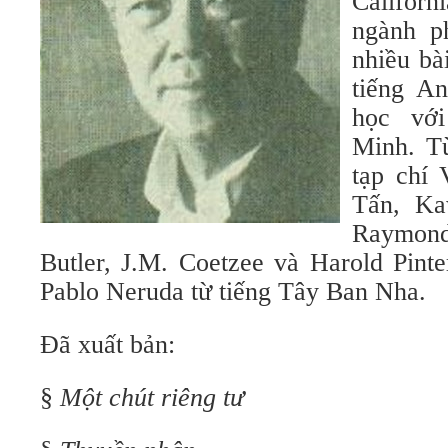
Californ
ngành p
nhiều bà
tiếng An
học với
Minh. T
tạp chí
Tấn, Ka
Raymon
Butler, J.M. Coetzee và Harold Pinte
Pablo Neruda từ tiếng Tây Ban Nha.
Đã xuất bản:
§
Một chút riêng tư