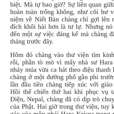
biệt. Mà tự bao giờ? Sự liên quan gi
hoàn toàn trống không, như cõi hư
niệm về Niết Bàn chàng chỉ gợi lên 
đích khôi hài hơn là tư lự. Nhưng nó
đến một sự việc đáng kể mà chàng đ
tháng trước đây.
Hôm đó chàng vào thư viện tìm kinh
rỗi, phần tò mò vì mấy nhà sư Har
nhảy múa vừa ca hát theo điệu thanh 
chàng ở một đường phố gần phi trườn
lần đầu tiên chàng tiếp xúc với giáo
Hồi thế chiến thứ hai khi phục vụ t
Điện, Nepal, chàng đã có dịp trò ch
của Phật. Hai giờ trong thư viện, tuy
gác của môn phái Hara Krisna trong 