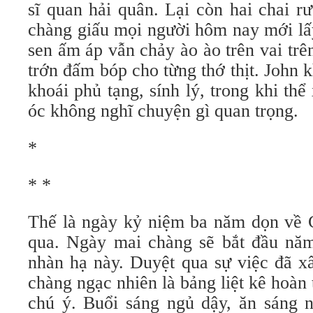
sĩ quan hải quân. Lại còn hai chai 
chàng giấu mọi người hôm nay mới lấ
sen ấm áp vẫn chảy ào ào trên vai tr
trớn đấm bóp cho từng thớ thịt. John 
khoái phủ tạng, sính lý, trong khi th
óc không nghĩ chuyện gì quan trọng.
*
* *
Thế là ngày kỷ niệm ba năm dọn về Ca
qua. Ngày mai chàng sẽ bắt đầu năm
nhàn hạ này. Duyệt qua sự việc đã xẩ
chàng ngạc nhiên là bảng liệt kê hoàn
chú ý. Buổi sáng ngủ dậy, ăn sáng n