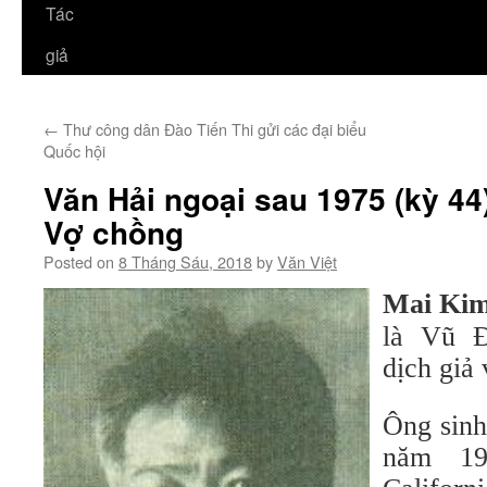
Tác
giả
←
Thư công dân Đào Tiến Thi gửi các đại biểu
Quốc hội
Văn Hải ngoại sau 1975 (kỳ 44
Vợ chồng
Posted on
8 Tháng Sáu, 2018
by
Văn Việt
Mai Ki
là Vũ Đ
dịch giả 
Ông sinh
năm 19