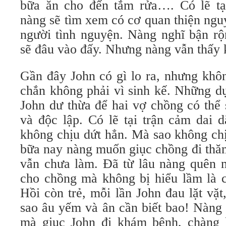
bữa ăn cho đến tắm rửa…. Có lẽ tạ
nàng sẽ tìm xem có cơ quan thiện ngu
người tình nguyện. Nàng nghĩ bận rộ
sẽ đâu vào đấy. Nhưng nàng vẫn thấy 
Gần đây John có gì lo ra, nhưng khô
chắn không phải vì sinh kế. Những d
John dư thừa để hai vợ chồng có thể
và độc lập. Có lẽ tại trận cảm dai 
không chịu dứt hẳn. Mà sao không ch
bữa nay nàng muốn giục chồng đi thăm
vẫn chưa làm. Đã từ lâu nàng quên m
cho chồng mà không bị hiểu lầm là c
Hồi còn trẻ, mỗi lần John đau lặt vặ
sao âu yếm và ân cần biết bao! Nàng 
mà giục John đi khám bệnh, chàng 