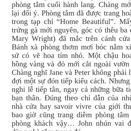
phòng tắm cuối hành lang. Chàng mở
lại đổi ý. Phòng tắm đã được trang h
trong tạp chí “Home Beautiful”. M
trứng gà mới nguyên, góc có thêu ba
Mary Wright) đã mắc trên cánh cửa
Bánh xà phòng thơm mơi bóc nằm xin
sứ có vẽ hoa tím nhỏ. Một chậu h
hồng vàng và đỏ mới cắt ngoài vườn 
Chàng nghĩ Jane và Peter không phải 
đợi một sự đón tiếp kiểu cách. Nhưng
nghi lễ tiếp tân, ngay cả những bữa ti
bạn thân. Đúng theo chỉ dẫn của nh
nhà cửa hay savoir vivre của giới t
bao giờ cũng trang diễm phòng tắm
phòng khách vậy… John nhún vai đ