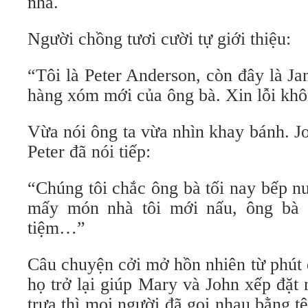
nhà.
Người chồng tươi cười tự giới thiệu:
“Tôi là Peter Anderson, còn đây là Jan
hàng xóm mới của ông bà. Xin lỗi khô
Vừa nói ông ta vừa nhìn khay bánh. Joh
Peter đã nói tiếp:
“Chúng tôi chắc ông bà tối nay bếp n
mấy món nhà tôi mới nấu, ông bà 
tiệm…”
Câu chuyện cởi mở hồn nhiên từ phút 
họ trở lại giúp Mary và John xếp đặt
trưa thì mọi người đã gọi nhau bằng tê