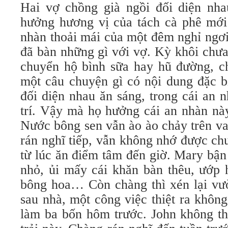
Hai vợ chồng già ngồi đối diện nha
hưởng hương vị của tách cà phê mới
nhàn thoải mái của một đêm nghỉ ngơ
đã bàn những gì với vợ. Kỳ khôi chưa
chuyển hộ bình sữa hay hũ đường, 
một câu chuyện gì có nội dung đặc bi
đối diện nhau ăn sáng, trong cái an 
trí. Vậy mà họ hưởng cái an nhàn nà
Nước bông sen vẫn ào ào chảy trên va
rán nghĩ tiếp, vẫn không nhớ được ch
từ lúc ăn điểm tâm đến giờ. Mary bận
nhỏ, ủi mấy cái khăn bàn thêu, ướp 
bông hoa… Còn chàng thì xén lại vư
sau nhà, một công việc thiệt ra không
làm ba bốn hôm trước. John không thí