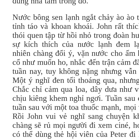
dùng nhà tắm trong đó.
Nước bông sen lạnh ngắt chảy ào ào t
tỉnh táo và khoan khoái. John rất th
thói quen tập từ hồi nhỏ trong đoàn h
sự kích thích của nước lạnh đem l
nhiên chàng đổi ý, vặn nước cho ấm 
cổ như muốn ho, nhắc đến trận cảm đ
tuần nay, tuy không nặng nhưng vẫn 
Một ý nghĩ đen tối thoáng qua, nhưng 
Chắc chỉ cảm qua loa, dây dưa như v
chịu kiêng khem nghỉ ngơi. Tuần sau 
tuần sau với một toa thuốc mạnh, mọi
Rồi John vui vẻ nghĩ sang chuyện k
chàng sẽ rủ mọi người đi xem ciné, h
có thể dùng thẻ hội viên của Peter đi