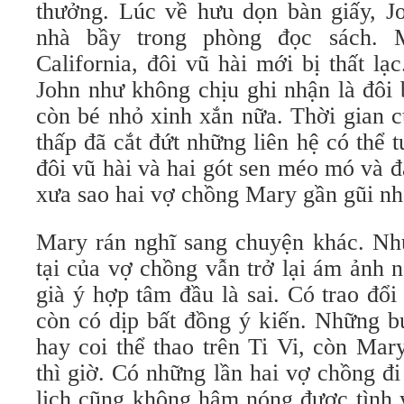
thưởng. Lúc về hưu dọn bàn giấy, J
nhà bầy trong phòng đọc sách. 
California, đôi vũ hài mới bị thất l
John như không chịu ghi nhận là đôi
còn bé nhỏ xinh xắn nữa. Thời gian 
thấp đã cắt đứt những liên hệ có thể
đôi vũ hài và hai gót sen méo mó và 
xưa sao hai vợ chồng Mary gần gũi nh
Mary rán nghĩ sang chuyện khác. Như
tại của vợ chồng vẫn trở lại ám ảnh 
già ý hợp tâm đầu là sai. Có trao đổ
còn có dịp bất đồng ý kiến. Những bu
hay coi thể thao trên Ti Vi, còn Mary
thì giờ. Có những lần hai vợ chồng đ
lịch cũng không hâm nóng được tình 