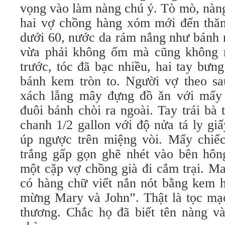
vọng vào làm nàng chú ý. Tò mò, nàng
hai vợ chồng hàng xóm mới đến thă
dưới 60, nước da rám nắng như bánh 
vừa phải không ốm mà cũng không 
trước, tóc đã bạc nhiều, hai tay bưn
bánh kem tròn to. Người vợ theo sa
xách lẵng mây đựng đồ ăn với mấy 
đuôi bánh chòi ra ngoài. Tay trái bà
chanh 1/2 gallon với độ nửa tá ly gi
úp ngược trên miệng vòi. Mấy chiế
trắng gấp gọn ghẽ nhét vào bên hôn
một cặp vợ chồng già đi cắm trại. Ma
có hàng chữ viết nắn nót bằng kem
mừng Mary và John”. Thật là tọc mạc
thương. Chắc họ đã biết tên nàng v