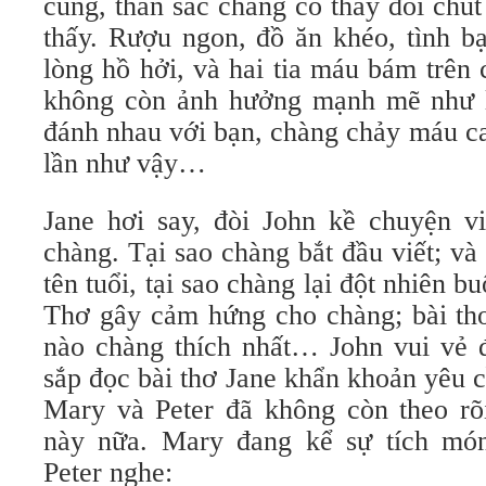
cúng, thần sắc chàng có thay đổi chút
thấy. Rượu ngon, đồ ăn khéo, tình b
lòng hồ hởi, và hai tia máu bám trên
không còn ảnh hưởng mạnh mẽ như l
đánh nhau với bạn, chàng chảy máu c
lần như vậy…
Jane hơi say, đòi John kề chuyện v
chàng. Tại sao chàng bắt đầu viết; và 
tên tuổi, tại sao chàng lại đột nhiên b
Thơ gây cảm hứng cho chàng; bài thơ
nào chàng thích nhất… John vui vẻ đ
sắp đọc bài thơ Jane khẩn khoản yêu cầ
Mary và Peter đã không còn theo rõ
này nữa. Mary đang kể sự tích món
Peter nghe: