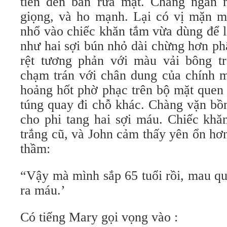
tiến đến bàn rửa mặt. Chàng ngần n
giọng, và ho mạnh. Lại có vị mặn m
nhổ vào chiếc khăn tắm vừa dùng để l
như hai sợi bún nhỏ dài chừng hơn ph
rệt tương phản với màu vải bông t
chạm trán với chân dung của chính m
hoảng hốt phờ phạc trên bộ mặt quen
túng quay đi chỗ khác. Chàng vặn bồ
cho phi tang hai sợi máu. Chiếc khă
trắng cũ, và John cảm thấy yên ổn hơ
thầm:
“Vậy mà mình sắp 65 tuổi rồi, mau qu
ra máu.’
Có tiếng Mary gọi vọng vào :