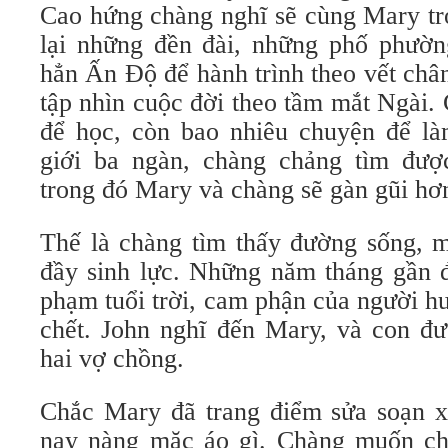
Cao hứng chàng nghĩ sẽ cùng Mary tr
lại những đền đài, những phố phườ
hẳn Ấn Độ để hành trình theo vết châ
tập nhìn cuộc đời theo tầm mắt Ngài.
để học, còn bao nhiêu chuyện để làm
giới ba ngàn, chàng chảng tìm đượ
trong đó Mary và chàng sẽ gàn gũi hơ
Thế là chàng tìm thấy đường sống, m
đầy sinh lực. Những năm tháng gần đ
phạm tuổi trời, cam phận của người hư
chết. John nghĩ đến Mary, và con đ
hai vợ chồng.
Chắc Mary đã trang điểm sửa soạn 
nay nàng mặc áo gì. Chàng muốn ch