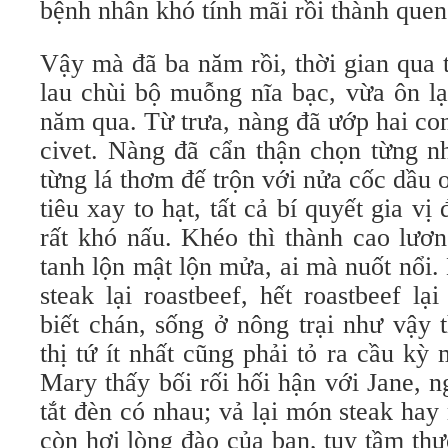
bệnh nhân khó tính mãi rồi thành qu
Vậy mà đã ba năm rồi, thời gian qua
lau chùi bộ muỗng nĩa bạc, vừa ôn l
năm qua. Từ trưa, nàng đã ướp hai co
civet. Nàng đã cẩn thận chọn từng n
từng lá thơm đế trộn với nửa cốc dầu
tiêu xay to hạt, tất cả bí quyết gia v
rất khó nấu. Khéo thì thành cao lươ
tanh lộn mật lộn mửa, ai mà nuốt nổi
steak lại roastbeef, hết roastbeef l
biết chán, sống ở nông trại như vậy 
thị tứ ít nhất cũng phải tỏ ra cầu kỳ
Mary thấy bối rối hối hận với Jane, 
tắt đèn có nhau; vả lại món steak hay 
còn hơi lòng đào của bạn, tuy tầm th