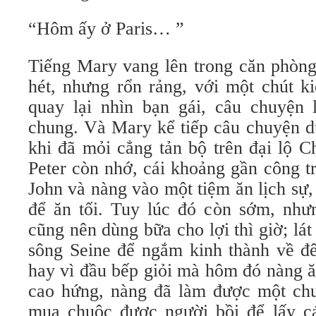
“Hôm ấy ở Paris… ”
Tiếng Mary vang lên trong căn phòng
hét, nhưng rổn rảng, với một chút ki
quay lại nhìn bạn gái, câu chuyện l
chung. Và Mary kể tiếp câu chuyện d
khi đã mỏi cẳng tản bộ trên đại lộ 
Peter còn nhớ, cái khoảng gần công 
John và nàng vào một tiệm ăn lịch sự
để ăn tối. Tuy lúc đó còn sớm, như
cũng nên dùng bữa cho lợi thì giờ; lát
sông Seine để ngắm kinh thành về đê
hay vì đầu bếp giỏi mà hôm đó nàng ă
cao hứng, nàng đã làm được một ch
mua chuộc được người bồi để lấy cá