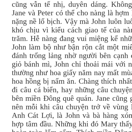
cũng vẫn tế nhị, duyên dáng. Không
Jane và Peter có thể cho nàng là hợm
nặng nề lố bịch. Vậy mà John luôn lu
khó chịu vì kiểu cách giao tế của n
trăm. Hễ nàng đang vui miệng kể nhữ
John làm bộ như bận rộn cắt một miế
đánh trống lảng nhờ người bên cạnh 
giỏ bánh mì, John chỉ thoải mái với
thường như hoa giấy năm nay mất mùa
hoa hồng bị nấm ăn. Chàng thích nhất
đi câu cá biển, hay những câu chuyện
bên miền Đông quê quán. Jane cũng 
nên mỗi khi câu chuyện trở về vùng 
Anh Cát Lợi, là John và bà hàng xóm
hợp tâm đầu. Những khi đó Mary thấy