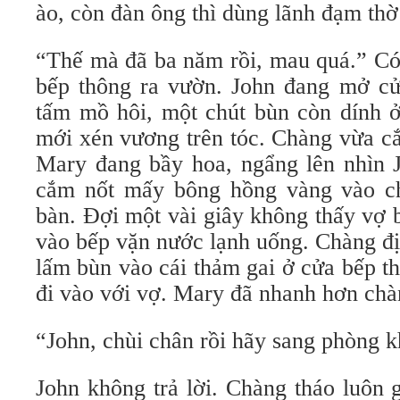
ào, còn đàn ông thì dùng lãnh đạm th
“Thế mà đã ba năm rồi, mau quá.” Có 
bếp thông ra vườn. John đang mở cử
tấm mồ hôi, một chút bùn còn dính ở
mới xén vương trên tóc. Chàng vừa cắ
Mary đang bầy hoa, ngẩng lên nhìn J
cắm nốt mấy bông hồng vàng vào ch
bàn. Đợi một vài giây không thấy vợ 
vào bếp vặn nước lạnh uống. Chàng đị
lấm bùn vào cái thảm gai ở cửa bếp t
đi vào với vợ. Mary đã nhanh hơn chàn
“John, chùi chân rồi hãy sang phòng k
John không trả lời. Chàng tháo luôn g