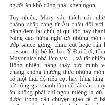
người ăn khó cũng phải khen ngon.
Tuy nhiên, Mary vẫn thích nấu nh
chánh nhập cảng từ Âu châu đối với
năng đem lại chút gì quí tộc hay tha
Nàng cao hứng nghĩ tới những món 
ướp sauce gừng, chim cút hoặc rán 
cresson, thịt bê lối bắc Ý Đại Lợi, tô
Mayonaise nhà làm v.v…, và tất nhiên
Bỗng nhiên, nàng thấy bực mình v
chàng không thưởng thức những món
có một thái độ riễu cợt hay lúng tún
nữ công gia chánh làm đề tài câu chu
ăn không phải chỉ ngon miệng là đủ,
được trong câu chuyện giao tế ở b