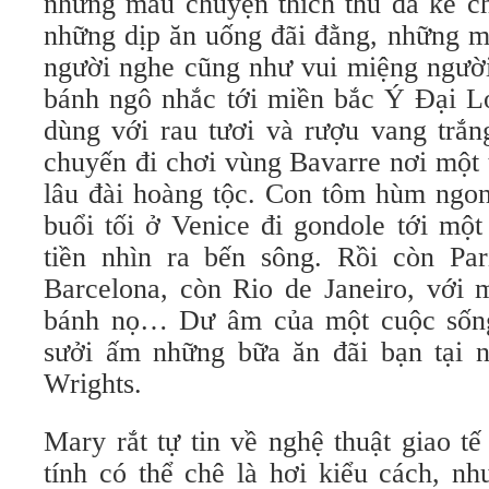
những mẩu chuyện thích thú đã kể ch
những dịp ăn uống đãi đằng, những m
người nghe cũng như vui miệng ngườ
bánh ngô nhắc tới miền bắc Ý Đại Lợ
dùng với rau tươi và rượu vang trắn
chuyến đi chơi vùng Bavarre nơi một 
lâu đài hoàng tộc. Con tôm hùm ngo
buổi tối ở Venice đi gondole tới một
tiền nhìn ra bến sông. Rồi còn Par
Barcelona, còn Rio de Janeiro, với 
bánh nọ… Dư âm của một cuộc sống
sưởi ấm những bữa ăn đãi bạn tại 
Wrights.
Mary rắt tự tin về nghệ thuật giao t
tính có thể chê là hơi kiểu cách, n