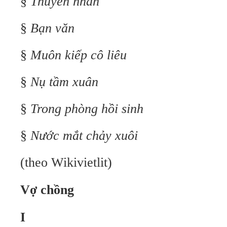
§
Thuyền nhân
§
Bạn văn
§
Muôn kiếp cô liêu
§
Nụ tầm xuân
§
Trong phòng hồi sinh
§
Nước mắt chảy xuôi
(theo Wikivietlit)
Vợ chồng
I