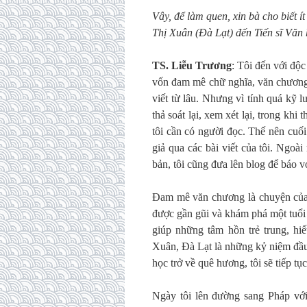
Vây, để làm quen, xin bà cho biết 
Thị Xuân (Đà Lạt) đến Tiến sĩ Văn
TS. Liễu Trương
: Tôi đến với độc
vốn đam mê chữ nghĩa, văn chương,
viết từ lâu. Nhưng vì tính quá kỹ
thả soát lại, xem xét lại, trong khi 
tôi cần có người đọc. Thế nên cuối
giả qua các bài viết của tôi. Ngoà
bản, tôi cũng đưa lên blog để báo v
Đam mê văn chương là chuyện của c
được gần gũi và khám phá một tuổi 
giúp những tâm hồn trẻ trung, h
Xuân, Đà Lạt là những kỷ niệm đầu đ
học trở về quê hương, tôi sẽ tiếp tụ
Ngày tôi lên đường sang Pháp vớ