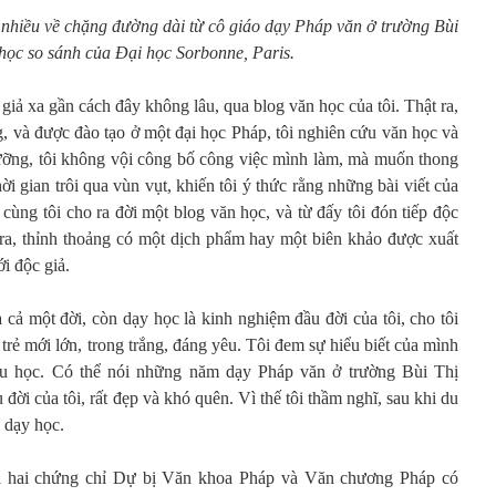
ít nhiều về chặng đường dài từ cô giáo dạy Pháp văn ở trường Bùi
 học so sánh của Đại học Sorbonne, Paris.
 giả xa gần cách đây không lâu, qua blog văn học của tôi. Thật ra,
 và được đào tạo ở một đại học Pháp, tôi nghiên cứu văn học và
 lưỡng, tôi không vội công bố công việc mình làm, mà muốn thong
thời gian trôi qua vùn vụt, khiến tôi ý thức rằng những bài viết của
 cùng tôi cho ra đời một blog văn học, và từ đấy tôi đón tiếp độc
i ra, thỉnh thoảng có một dịch phẩm hay một biên khảo được xuất
ới độc giả.
ả một đời, còn dạy học là kinh nghiệm đầu đời của tôi, cho tôi
trẻ mới lớn, trong trắng, đáng yêu. Tôi đem sự hiểu biết của mình
iếu học. Có thể nói những năm dạy Pháp văn ở trường Bùi Thị
ời của tôi, rất đẹp và khó quên. Vì thế tôi thầm nghĩ, sau khi du
c dạy học.
i hai chứng chỉ Dự bị Văn khoa Pháp và Văn chương Pháp có