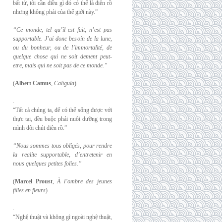
bất tử, tôi cần điều gì đó có thể là điên rồ
nhưng không phải của thế giới này.”
“Ce monde, tel qu’il est fait, n’est pas
supportable. J’ai donc besoin de la lune,
ou du
bonheur, ou de l’immortalité, de
quelque chose qui ne soit dement peut-
etre, mais qui
ne soit pas de ce monde.”
(
Albert Camus
,
Caligula
).
.
“Tất cả chúng ta, để có thể sống được với
thực tại, đều buộc phải nuôi dưỡng trong
mình đôi chút điên rồ.”
“Nous sommes tous obligés, pour rendre
la realite supportable, d’entretenir en
nous
quelques petites folies.”
(
Marcel Proust
,
À l’ombre des jeunes
filles en fleurs
)
.
“Nghệ thuật và không gì ngoài nghệ thuật,