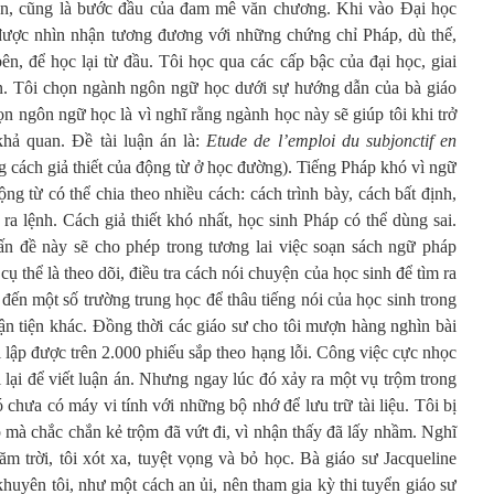
n, cũng là bước đầu của đam mê văn chương. Khi vào Đại học
 được nhìn nhận tương đương với những chứng chỉ Pháp, dù thế,
ên, để học lại từ đầu. Tôi học qua các cấp bậc của đại học, giai
án. Tôi chọn ngành ngôn ngữ học dưới sự hướng dẫn của bà giáo
ọn ngôn ngữ học là vì nghĩ rằng ngành học này sẽ giúp tôi khi trở
hả quan. Đề tài luận án là:
Etude de l’emploi du subjonctif en
g cách giả thiết của động từ ở học đường). Tiếng Pháp khó vì ngữ
ng từ có thể chia theo nhiều cách: cách trình bày, cách bất định,
h ra lệnh. Cách giả thiết khó nhất, học sinh Pháp có thể dùng sai.
ấn đề này sẽ cho phép trong tương lai việc soạn sách ngữ pháp
ụ thể là theo dõi, điều tra cách nói chuyện của học sinh để tìm ra
i đến một số trường trung học để thâu tiếng nói của học sinh trong
ận tiện khác. Đồng thời các giáo sư cho tôi mượn hàng nghìn bài
i lập được trên 2.000 phiếu sắp theo hạng lỗi. Công việc cực nhọc
 lại để viết luận án. Nhưng ngay lúc đó xảy ra một vụ trộm trong
ó chưa có máy vi tính với những bộ nhớ để lưu trữ tài liệu. Tôi bị
p mà chắc chắn kẻ trộm đã vứt đi, vì nhận thấy đã lấy nhầm. Nghĩ
m trời, tôi xót xa, tuyệt vọng và bỏ học. Bà giáo sư Jacqueline
khuyên tôi, như một cách an ủi, nên tham gia kỳ thi tuyển giáo sư