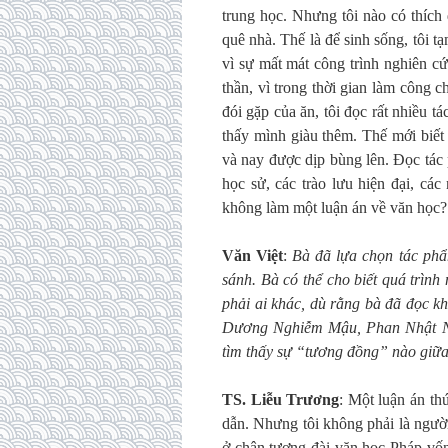
trung học. Nhưng tôi nào có thích
quê nhà. Thế là để sinh sống, tôi 
vì sự mất mát công trình nghiên c
thần, vì trong thời gian làm công c
đói gặp của ăn, tôi đọc rất nhiều 
thấy mình giàu thêm. Thế mới biết
và nay được dịp bùng lên. Đọc tác
học sử, các trào lưu hiện đại, các
không làm một luận án về văn học? 
Văn Việt
:
Bà đã lựa chọn tác phẩ
sánh. Bà có thể cho biết quá trìn
phải ai khác
,
dù rằng bà đã đọc kh
Dương Nghiễm Mậu, Phan Nhật Na
tìm thấy sự
“
tương đồng
”
nào giữa
TS
.
Liễu Trương
: Một luận án th
dẫn. Nhưng tôi không phải là ngườ
ở chân tượng đài văn học Pháp vốn 