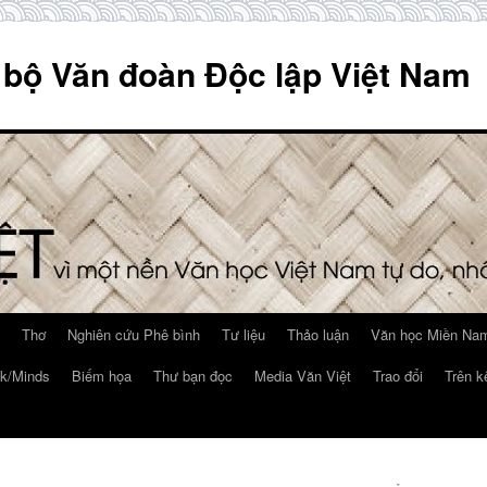
 bộ Văn đoàn Độc lập Việt Nam
Thơ
Nghiên cứu Phê bình
Tư liệu
Thảo luận
Văn học Miền Nam
k/Minds
Biếm họa
Thư bạn đọc
Media Văn Việt
Trao đổi
Trên k