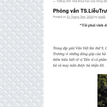
←
Tưởng nhớ nhà khoa học của nông dâ
Phỏng vấn TS.LiễuTr
Posted on
21 Tháng Tám, 2024
by
post3
“Tôi phải vinh 
Trong dịp giải Văn Việt lần thứ 9, 
Trương vì những đóng góp của bà 
thêm hiểu biết về vị Tiến sĩ có phầ
bà và may mắn được bà nhận lời.