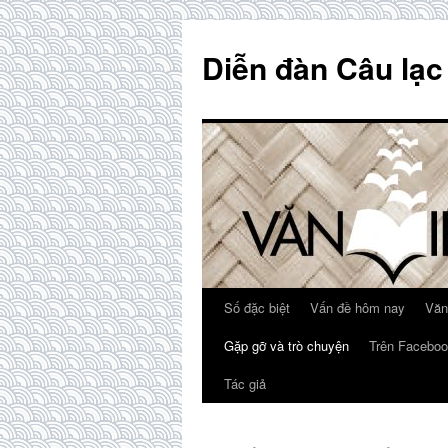
Skip
to
Diễn đàn Câu lạc
content
Số đặc biệt
Vấn đề hôm nay
Văn
Gặp gỡ và trò chuyện
Trên Faceboo
Tác giả