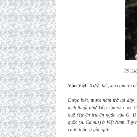
TS. Li
Văn Việt
:
Trước hết, xin cảm ơn bà
Được biết, mươi năm trở lại đây, 
dịch thuật như
Tiếp cận văn học P
quê
(Tuyển truyện ngắn của G.
D
quốc
(A.
Camus) ở Việt Nam. Tuy n
chưa thật sự gần gũi.