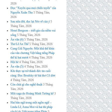
2026
Đọc “Xuyên qua mọi chiến tuyến” của
Nguyễn Xuân Thọ
5 Tháng Tám,
2026
Sau nửa đời, đọc lại
Nẻo về của ý
5
Tháng Tám, 2026
Henri Bergson – triết gia của niềm vui
sống
5 Tháng Tám, 2026
Án văn (6)
5 Tháng Tám, 2026
Thơ Lê An Thế
5 Tháng Tám, 2026
Cung Giũ Nguyên: Một khả thể khác
của văn chương Việt bằng tiếng Pháp
thế kỉ hai mươi
4 Tháng Tám, 2026
Hội hè
4 Tháng Tám, 2026
Án văn (5)
4 Tháng Tám, 2026
Khi thực tại trở thành đức tin cuối
cùng: Đọc Brodsky từ bài thơ
Cô đơn
4 Tháng Tám, 2026
Còn chút gì cho nghệ thuật
3 Tháng
Tám, 2026
Một saga do Hoàng Minh Tường kể
3
Tháng Tám, 2026
Hai bản ngã trong một ngôn ngữ –
Linda Lê, Anna Moï và hai thi pháp
của kí ức Việt trong tiếng Pháp
3