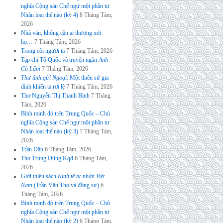
nghĩa Cộng sản Chế ngự một phần tư
Nhân loại thế nào (kỳ 4)
8 Tháng Tám,
2026
Nhà văn, không cần ai thương xót
họ…
7 Tháng Tám, 2026
Trong cõi người ta
7 Tháng Tám, 2026
Tạp chí Tổ Quốc và truyện ngắn
Anh
Cò Lấm
7 Tháng Tám, 2026
Thư tình gửi Ngoại
: Một thiên sử gia
đình khiến ta rơi lệ
7 Tháng Tám, 2026
Thơ Nguyễn Thị Thanh Bình
7 Tháng
Tám, 2026
Bình minh đỏ trên Trung Quốc – Chủ
nghĩa Cộng sản Chế ngự một phần tư
Nhân loại thế nào (kỳ 3)
7 Tháng Tám,
2026
Trần Dần
6 Tháng Tám, 2026
Thơ Trung Dũng Kqđ
6 Tháng Tám,
2026
Giới thiệu sách
Kinh tế tư nhân Việt
Nam
(Trần Văn Thọ và đồng sự)
6
Tháng Tám, 2026
Bình minh đỏ trên Trung Quốc – Chủ
nghĩa Cộng sản Chế ngự một phần tư
Nhân loại thế nào (kỳ 2)
6 Tháng Tám,