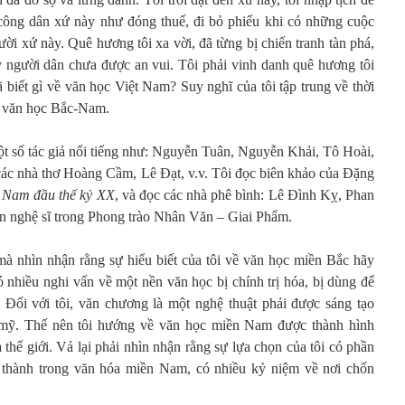
công dân xứ này như đóng thuế, đi bỏ phiếu khi có những cuộc
ười xứ này. Quê hương tôi xa vời, đã từng bị chiến tranh tàn phá,
 người dân chưa được an vui. Tôi phải vinh danh quê hương tôi
biết gì về văn học Việt Nam? Suy nghĩ của tôi tập trung về thời
ền văn học Bắc-Nam.
ột số tác giả nổi tiếng như: Nguyễn Tuân, Nguyễn Khải, Tô Hoài,
c nhà thơ Hoàng Cầm, Lê Đạt, v.v. Tôi đọc biên khảo của Đặng
t Nam đầu thế kỷ XX
, và đọc các nhà phê bình: Lê Đình Kỵ, Phan
ăn nghệ sĩ trong Phong trào Nhân Văn – Giai Phẩm.
à nhìn nhận rằng sự hiểu biết của tôi về văn học miền Bắc hãy
có nhiều nghi vấn về một nền văn học bị chính trị hóa, bị dùng để
 Đối với tôi, văn chương là một nghệ thuật phải được sáng tạo
, mỹ. Thế nên tôi hướng về văn học miền Nam được thành hình
 thế giới. Vả lại phải nhìn nhận rằng sự lựa chọn của tôi có phần
ng thành trong văn hóa miền Nam, có nhiều kỷ niệm về nơi chốn