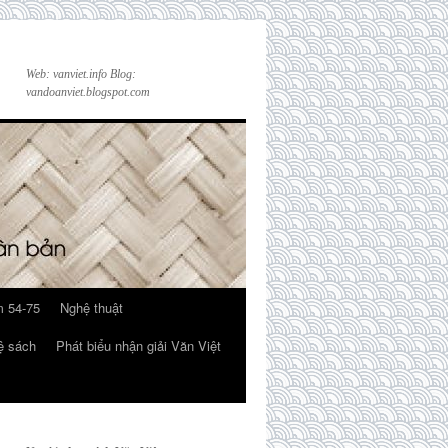
Web: vanviet.info Blog:
vandoanviet.blogspot.com
 54-75
Nghệ thuật
ệ sách
Phát biểu nhận giải Văn Việt