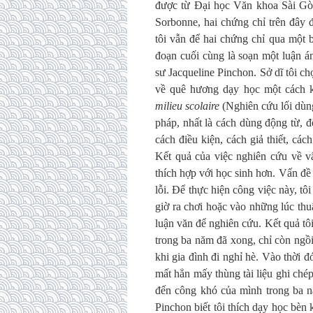
được từ Đại học Văn khoa Sài Gò
Sorbonne, hai chứng chỉ trên đây
tôi vẫn để hai chứng chỉ qua một b
đoạn cuối cùng là soạn một luận 
sư Jacqueline Pinchon. Sở dĩ tôi ch
về quê hương dạy học một cách k
milieu scolaire
(Nghiên cứu lối dùn
pháp, nhất là cách dùng động từ, độ
cách điều kiện, cách giả thiết, các
Kết quả của việc nghiên cứu về v
thích hợp với học sinh hơn. Vấn đề c
lỗi. Để thực hiện công việc này, tô
giờ ra chơi hoặc vào những lúc thu
luận văn để nghiên cứu. Kết quả tô
trong ba năm đã xong, chỉ còn ngồi
khi gia đình đi nghỉ hè. Vào thời đ
mất hẳn mấy thùng tài liệu ghi ché
đến công khó của mình trong ba nă
Pinchon biết tôi thích dạy học bèn 