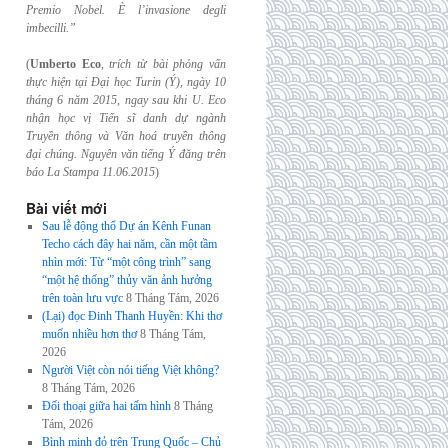
Premio Nobel. È l’invasione
degli
imbecilli.”
(
Umberto Eco
,
trích từ bài phỏng vấn
thực hiện tại Đại học Turin (Ý), ngày 10
tháng 6
năm 2015, ngay sau khi U. Eco
nhận học vị Tiến sĩ danh dự ngành
Truyền thông và
Văn hoá truyền thông
đại chúng. Nguyên văn tiếng Ý đăng trên
báo La Stampa
11.06.2015
)
Bài viết mới
Sau lễ động thổ Dự án Kênh Funan
Techo cách đây hai năm, cần một tầm
nhìn mới: Từ “một công trình” sang
“một hệ thống” thủy văn ảnh hưởng
trên toàn lưu vực
8 Tháng Tám, 2026
(Lại) đọc Đinh Thanh Huyền: Khi thơ
muốn nhiều hơn thơ
8 Tháng Tám,
2026
Người Việt còn nói tiếng Việt không?
8 Tháng Tám, 2026
Đối thoại giữa hai tấm hình
8 Tháng
Tám, 2026
Bình minh đỏ trên Trung Quốc – Chủ