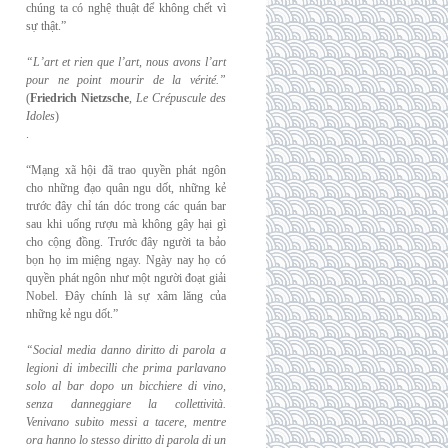
chúng ta có nghệ thuật để không chết vì
sự thật.”
“L’art et rien que l’art, nous avons l’art
pour ne point mourir de la vérité.”
(
Friedrich
Nietzsche
,
Le Crépuscule des
Idoles
)
.
“Mạng xã hội đã trao quyền phát ngôn
cho những đạo quân ngu dốt, những kẻ
trước đây chỉ tán dóc trong các quán bar
sau khi uống rượu mà không gây hại gì
cho cộng đồng. Trước đây người ta bảo
bọn họ im miệng ngay. Ngày nay họ có
quyền phát ngôn như một người đoạt giải
Nobel. Đây chính là sự xâm lăng của
những kẻ ngu dốt.”
“Social media danno diritto di parola a
legioni di imbecilli che prima parlavano
solo al
bar dopo un bicchiere di vino,
senza danneggiare la collettività.
Venivano subito messi a
tacere, mentre
ora hanno lo stesso diritto di parola di un