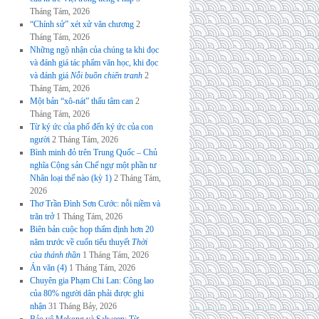
Tháng Tám, 2026
“Chính sử” xét xử văn chương
2
Tháng Tám, 2026
Những ngộ nhận của chúng ta khi đọc
và đánh giá tác phẩm văn học, khi đọc
và đánh giá
Nỗi buồn chiến tranh
2
Tháng Tám, 2026
Một bản “xô-nát” thấu tâm can
2
Tháng Tám, 2026
Từ ký ức của phố đến ký ức của con
người
2 Tháng Tám, 2026
Bình minh đỏ trên Trung Quốc – Chủ
nghĩa Cộng sản Chế ngự một phần tư
Nhân loại thế nào (kỳ 1)
2 Tháng Tám,
2026
Thơ Trần Đình Sơn Cước: nỗi niềm và
trăn trở
1 Tháng Tám, 2026
Biên bản cuộc họp thẩm định hơn 20
năm trước về cuốn tiểu thuyết
Thời
của thánh thần
1 Tháng Tám, 2026
Án văn (4)
1 Tháng Tám, 2026
Chuyên gia Phạm Chi Lan: Công lao
của 80% người dân phải được ghi
nhận
31 Tháng Bảy, 2026