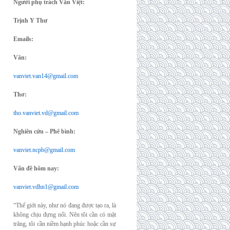
Người phụ trách Văn Việt:
Trịnh Y Thư
Emails:
Văn:
vanviet.van14@gmail.com
Thơ:
tho.vanviet.vd@gmail.com
Nghiên cứu – Phê bình:
vanviet.ncpb@gmail.com
Vấn đề hôm nay:
vanviet.vdhn1@gmail.com
“Thế giới này, như nó đang được tạo ra, là
không chịu đựng nổi. Nên tôi cần có mặt
trăng, tôi cần niềm hạnh phúc hoặc cần sự