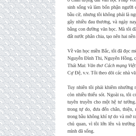
sinh sống và làm bổn phận người 
bầu cử, nhưng tôi không phải là ng
gây nhiều đau thương, và ngày nay
bằng con đường văn học. Mà tôi đã 
đất nước phân chia, tạo nên hai n
Về văn học miền Bắc, tôi đã đọc m
Nguyễn Đình Thi, Nguyên Hồng, cá
Thái Mai:
Văn thơ Cách mạng
Việ
Cự Đệ, v.v. Tôi theo dõi các nhà v
Tuy nhiên tôi phải khiêm nhường m
còn nhiều thiếu sót. Ngoài ra, tôi 
tuyên truyền cho một hệ tư tưởng.
trong tự do, đưa đến chân, thiện
trong bầu không khí tự do và mở ra
chủ quan, vì tôi lớn lên và trưở
mình đã sống.