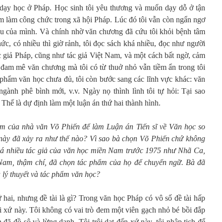
 dạy học ở Pháp. Học sinh tôi yêu thương và muốn dạy dỗ ở tận
tạm làm công chức trong xã hội Pháp. Lúc đó tôi vẫn còn ngẩn ngơ
ứu của mình. Và chính nhờ văn chương đã cứu tôi khỏi bệnh tâm
hức, có nhiều thì giờ rảnh, tôi đọc sách khá nhiều, đọc như người
tác giả Pháp, cũng như tác giả Việt Nam, và một cách bất ngờ, cảm
 đam mê văn chương mà tôi có từ thuở nhỏ vẫn tiềm ẩn trong tôi
 phẩm văn học chưa đủ, tôi còn bước sang các lĩnh vực khác: văn
 ngành phê bình mới, v.v. Ngày nọ thình lình tôi tự hỏi: Tại sao
Thế là dự định làm một luận án thứ hai thành hình.
m của nhà văn Võ Phiến để làm Luận án Tiến sĩ về Văn học so
h này đã xảy ra như thế nào? Vì sao bà chọn Võ Phiến chứ không
á nhiều tác giả của văn học miền Nam trước 1975 như Nhã Ca,
m, thậm chí, đã chọn tác phẩm của họ để chuyển ngữ. Bà đã
 lý thuyết và tác phẩm văn học?
ứ hai, nhưng đề tài là gì? Trong văn học Pháp có vô số đề tài hấp
i xứ này. Tôi không có vai trò đem một viên gạch nhỏ bé bồi đắp
đã đồ sộ và lừng danh. Tôi trôi dạt đến xứ này, tôi nhập tịch để