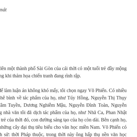
 má
t
lên một thành phố Sài Gòn của cái thời có một tuổi trẻ đầy mộng
ng khi thảm họa chiến tranh đang rình rập.
ể làm luận án không khó mấy, tôi chọn ngay Võ Phiến. Có nhiều
ài phê bình về tác phẩm của họ, như Túy Hồng, Nguyễn Thị Thụy
Tâm Tuyền, Dương Nghiễm Mậu, Nguyễn Đình Toàn, Nguyễn
 nhà văn tôi đã dịch tác phẩm của họ, như Nhã Ca, Phan Nhật
 trẻ của thời đó, con đường sáng tạo của họ còn dài. Bên cạnh họ,
 những cây đại thụ tiêu biểu cho văn học miền Nam. Võ Phiến có
ch sử: thời Pháp thuộc, trong thời này ông hấp thụ nền văn học