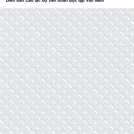
Diễn đàn Câu lạc bộ Văn đoàn Độc lập Việt Nam