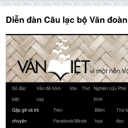
Skip
to
Diễn đàn Câu lạc bộ Văn đoàn
content
Số đặc
Vấn đề hôm
Văn
Thơ
Nghiên cứu Phê
biệt
nay
bình
Gặp gỡ và trò
Trên
Biếm
Thư 
chuyện
Facebook/Minds
họa
đọc