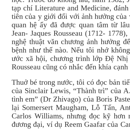
tạp chí Literature and Medicine, đán
tiên của y giới đối với ảnh hưởng của
quan hệ ấy đã được quan tâm từ lâ
Jean- Jaques Rousseau (1712- 1778), 
nghệ thuật văn chương ảnh hưởng đế
bệnh như thế nào. Nếu tôi nhớ không
ước xã hội, chương trình lớp Đệ Nhị
Rousseau cũng có nhắc đến khía cạnh 
Thuở bé trong nước, tôi có đọc bản t
của Sinclair Lewis, “Thành trì” của A.
tình em” (Dr Zhivago) của Boris Past
lại Somersert Maugham, Lỗ Tấn, An
Carlos Williams, nhưng đọc kỹ hơn 
đương đại, ví dụ Reem Gaafar của Ca