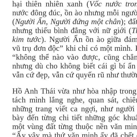
hại thiên nhiên xanh (
Vốc nước tro
nước đông đúc, ồn ào nhưng mỗi người
(
Người Ấn, Người đứng một chân
); đ
nhưng thiếu bình đẳng với nữ giới (
T
kim tước
). Người Ấn ồn ào giữa đá
vũ trụ đơn độc” khi chỉ có một mình.
“không thể nào vào được, cũng chẳn
nhưng dù cho không biết cái gì bí ẩn
vẫn cứ đẹp, vẫn cứ quyến rũ như thườ
Hồ Anh Thái vừa như hòa nhập trong
tách mình lắng nghe, quan sát, ch
những trang viết ca ngợi, như người
bày đến từng chi tiết những góc khu
một vùng đất từng thuộc nền văn minh
“Ấy vậy mà thứ văn minh ấy đã chết d