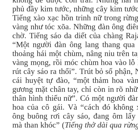
phủ đầy kim tước, những cây kim tước 
Tiếng xào xạc hồn trinh nữ trong rừn
vàng như tóc xõa. Những đàn ông điên
chờ. Tiếng sáo da diết của chàng Raj
“Một người đàn ông lang thang qua 
thoảng hái một chùm, nâng niu trên 
vàng mọng, rồi móc chùm hoa vào lỗ 
rút cây sáo ra thổi”. Trút bỏ số phận,
cái huyệt tự đào, “một thảm hoa vàn
gương mặt chân tay, chỉ còn in rõ nh
thân hình thiếu nữ”. Có một người đ
hoa của cô gái. Và “cách đó không 
ông buông rơi cây sáo, đang ôm lấy
mà than khóc” (
Tiếng thở dài qua rừn