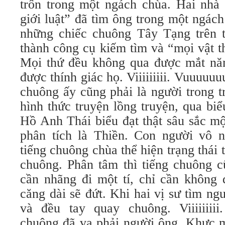
trốn trong một ngách chùa. Hai nhà 
giới luật” đã tìm ông trong một ngác
những chiếc chuông Tây Tạng trên t
thành công cụ kiếm tìm và “mọi vật t
Mọi thứ đều không qua được mắt nă
được thính giác họ. Viiiiiiiii. Vuuuuuu
chuông ấy cũng phải là người trong t
hình thức truyện lồng truyện, qua bi
Hồ Anh Thái biểu đạt thật sâu sắc m
phân tích là Thiền. Con người vô 
tiếng chuông chùa thể hiện trạng thái 
chuông. Phân tâm thì tiếng chuông c
cần nhãng đi một tí, chỉ cần không 
căng dài sẽ đứt. Khi hai vị sư tìm ng
và đều tay quay chuông. Viiiiiiii
chuông đã va phải người ông. Khực m