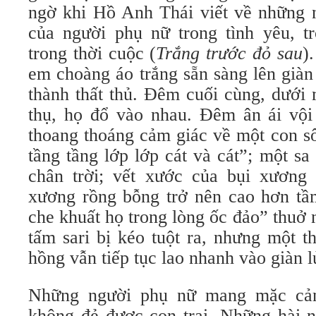
ngờ khi Hồ Anh Thái viết về những n
của người phụ nữ trong tình yêu, t
trong thời cuộc (
Trắng trước đỏ sau
)
em choàng áo trắng sẵn sàng lên giàn 
thành thất thủ. Đêm cuối cùng, dưới
thụ, họ đổ vào nhau. Đêm ân ái vộ
thoang thoáng cảm giác về một con s
tầng tầng lớp lớp cát và cát”; một s
chân trời; vết xước của bụi xương
xương rồng bỗng trở nên cao hơn tầ
che khuất họ trong lòng ốc đảo” thuở
tấm sari bị kéo tuột ra, nhưng một t
hồng vẫn tiếp tục lao nhanh vào giàn l
Những người phụ nữ mang mặc cảm
không đẻ được con trai. Những hài n