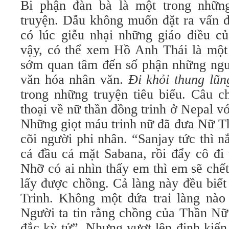
Bi phận đàn bà là một trong nhữn
truyện. Dẫu không muốn đặt ra vấn đ
có lúc giễu nhại những giáo điều củ
vậy, có thể xem Hồ Anh Thái là một
sớm quan tâm đến số phận những ngườ
văn hóa nhân văn.
Đi khỏi thung lũ
trong những truyện tiêu biểu. Câu 
thoại về nữ thần đồng trinh ở Nepal vớ
Những giọt máu trinh nữ đã đưa Nữ Th
cõi người phi nhân. “Sanjay tức thì n
cả đầu cả mặt Sabana, rồi đẩy cô đi 
Nhỡ có ai nhìn thấy em thì em sẽ chế
lấy được chồng. Cả làng này đều biế
Trinh. Không một đứa trai làng nà
Người ta tin rằng chồng của Thần Nữ 
đắc kỳ tử”. Nhưng vượt lên định kiến