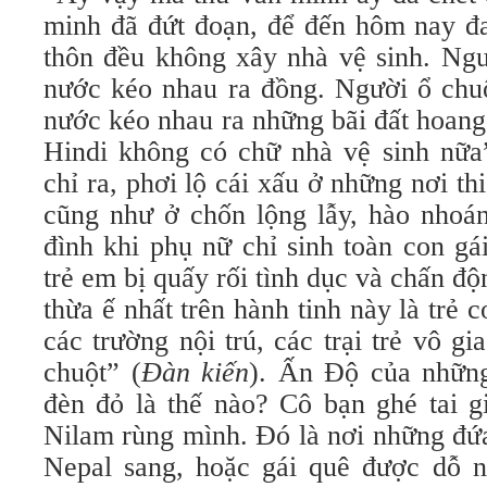
minh đã đứt đoạn, để đến hôm nay đ
thôn đều không xây nhà vệ sinh. Ngư
nước kéo nhau ra đồng. Người ổ chuộ
nước kéo nhau ra những bãi đất hoang
Hindi không có chữ nhà vệ sinh nữa
chỉ ra, phơi lộ cái xấu ở những nơi t
cũng như ở chốn lộng lẫy, hào nhoán
đình khi phụ nữ chỉ sinh toàn con gá
trẻ em bị quấy rối tình dục và chấn đ
thừa ế nhất trên hành tinh này là trẻ 
các trường nội trú, các trại trẻ vô g
chuột” (
Đàn kiến
). Ấn Độ của nhữn
đèn đỏ là thế nào? Cô bạn ghé tai g
Nilam rùng mình. Đó là nơi những đứa
Nepal sang, hoặc gái quê được dỗ n