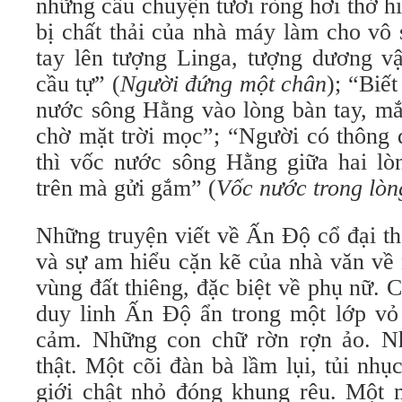
những câu chuyện tươi ròng hơi thở h
bị chất thải của nhà máy làm cho vô 
tay lên tượng Linga, tượng dương vậ
cầu tự” (
Người đứng một chân
); “Biế
nước sông Hằng vào lòng bàn tay, mắ
chờ mặt trời mọc”; “Người có thông đ
thì vốc nước sông Hằng giữa hai lò
trên mà gửi gắm” (
Vốc nước trong lòn
Những truyện viết về Ấn Độ cổ đại th
và sự am hiểu cặn kẽ của nhà văn về
vùng đất thiêng, đặc biệt về phụ nữ. 
duy linh Ấn Độ ẩn trong một lớp vỏ 
cảm. Những con chữ rờn rợn ảo. Nh
thật. Một cõi đàn bà lầm lụi, tủi nhụ
giới chật nhỏ đóng khung rêu. Một