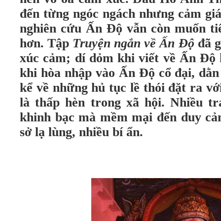
đến từng ngóc ngách nhưng cảm giá
nghiên cứu Ấn Độ vẫn còn muốn tiế
hơn. Tập
Truyện ngắn về Ấn Độ
đã g
xúc cảm; dí dỏm khi viết về Ấn Độ h
khi hòa nhập vào Ấn Độ cổ đại, dằn 
kể về những hủ tục lề thói đặt ra v
là thấp hèn trong xã hội. Nhiều tr
khinh bạc mà mềm mại đến duy cảm
sở lạ lùng, nhiều bí ẩn.