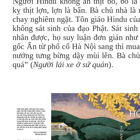
Người Hindu không ăn thịt bò, bò là
kỵ thịt lợn, lợn là bẩn. Bà chủ nhà là
chay nghiêm ngặt. Tôn giáo Hindu của
không sát sinh của đạo Phật. Sát sinh 
nhân được, họ suy luận đơn giản như
gốc Ấn từ phố cổ Hà Nội sang thì mua t
nướng tưng bừng dậy mùi lên. Bà chủ
quá” (
Người lái xe ở sứ quán
).