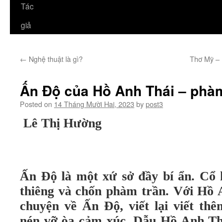
Tác
giả
←
Nghệ thuật là gì?
Thơ Mỹ – 
Ấn Độ của Hồ Anh Thái – phàm
Posted on
14 Tháng Mười Hai, 2023
by
post3
Lê Thị Hường
Ấn Độ là một xứ sở đầy bí ẩn. Cổ 
thiêng và chốn phàm trần. Với Hồ 
chuyện về Ấn Độ, viết lại viết th
nén vỡ òa cảm xúc. Dẫu Hồ Anh Th