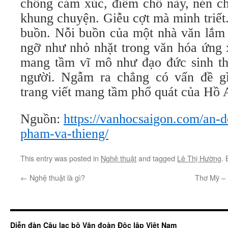
chồng cảm xúc, điểm chỗ này, nén ch
khung chuyện. Giễu cợt mà minh triết
buồn. Nỗi buồn của một nhà văn lắm 
ngỡ như nhỏ nhặt trong văn hóa ứng 
mang tầm vĩ mô như đạo đức sinh thá
người. Ngẫm ra chẳng có vấn đề gì
trang viết mang tầm phổ quát của Hồ 
Nguồn:
https://vanhocsaigon.com/an-d
pham-va-thieng/
This entry was posted in
Nghệ thuật
and tagged
Lê Thị Hường
.
←
Nghệ thuật là gì?
Thơ Mỹ – 
Diễn đàn Câu lạc bộ Văn đoàn Độc lập Việt Nam