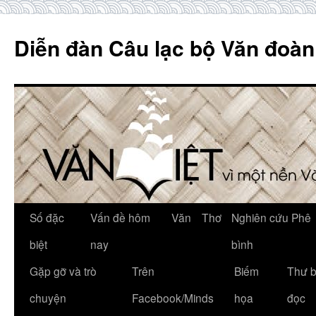
Skip
to
Diễn đàn Câu lạc bộ Văn đoàn
content
Số đặc
Vấn đề hôm
Văn
Thơ
Nghiên cứu Phê
biệt
nay
bình
Gặp gỡ và trò
Trên
Biếm
Thư 
chuyện
Facebook/Minds
họa
đọc