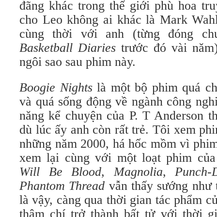
đãng khác trong thế giới phù hoa tru
cho Leo không ai khác là Mark Wahl
cùng thời với anh (từng đóng c
Basketball Diaries
trước đó vài năm)
ngôi sao sau phim này.
Boogie Nights
là một bộ phim quá châ
và quá sống động về ngành công nghi
năng kể chuyện của P. T Anderson th
dù lúc ấy anh còn rất trẻ. Tôi xem p
những năm 2000, há hốc mồm vì phim 
xem lại cùng với một loạt phim củ
Will Be Blood
,
Magnolia
,
Punch-
Phantom Thread
vẫn thấy sướng như 
là vậy, càng qua thời gian tác phẩm c
thậm chí trở thành bất tử với thời g