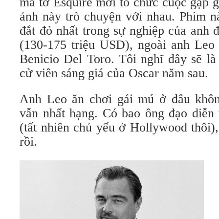
mà tờ Esquire mới tổ chức cuộc gặp g
ảnh này trò chuyện với nhau. Phim nà
đắt đỏ nhất trong sự nghiệp của anh 
(130-175 triệu USD), ngoài anh Leo
Benicio Del Toro. Tôi nghĩ đây sẽ l
cử viên sáng giá của Oscar năm sau.
Anh Leo ăn chơi gái mú ở đâu khôn
vẫn nhất hạng. Có bao ông đạo diễn t
(tất nhiên chủ yếu ở Hollywood thôi)
rồi.