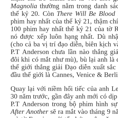
Magnolia
thường nằm trong danh sác
thế kỷ 20. Còn
There Will Be Blood
phim hay nhất của thế kỷ 21, thậm ch
100 phim hay nhất thế kỷ 21 của tờ R
nó được xếp luôn hạng nhất. Dù nhậ
(cho cả ba vị trí đạo diễn, biên kịch 
P.T Anderson chưa lần nào thắng gi
đôi khi có mắt như mù), bù lại anh là 
thế giới thắng giải Đạo diễn xuất sắ
đầu thế giới là Cannes, Venice & Berli
Quay lại với niềm hối tiếc của anh L
30 năm trước, gần đây anh mới có dịp
P.T Anderson trong bộ phim hình s
After Another
sẽ ra mắt vào tháng 9 n