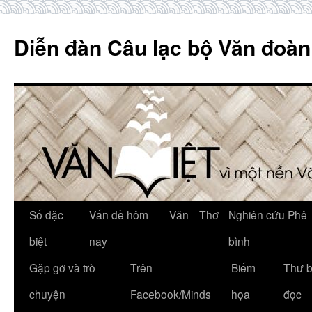
Skip
to
Diễn đàn Câu lạc bộ Văn đoàn
content
Số đặc
Vấn đề hôm
Văn
Thơ
Nghiên cứu Phê
biệt
nay
bình
Gặp gỡ và trò
Trên
Biếm
Thư 
chuyện
Facebook/Minds
họa
đọc