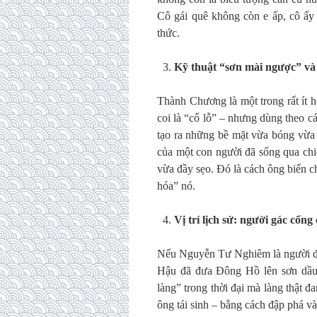
Cô gái quê không còn e ấp, cô ấy
thức.
Kỹ thuật “sơn mài ngược” và s
Thành Chương là một trong rất ít h
coi là “cổ lỗ” – nhưng dùng theo cá
tạo ra những bề mặt vừa bóng vừa 
của một con người đã sống qua chi
vừa đầy sẹo. Đó là cách ông biến c
hóa” nó.
Vị trí lịch sử: người gác cổng
Nếu Nguyễn Tư Nghiêm là người đã
Hậu đã đưa Đông Hồ lên sơn dầu,
làng” trong thời đại mà làng thật 
ông tái sinh – bằng cách đập phá và