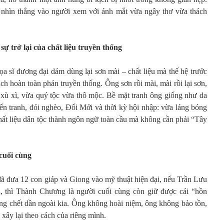
 nhìn thẳng vào người xem với ánh mắt vừa ngây thơ vừa thách
ự trở lại của chất liệu truyền thống
ọa sĩ đương đại dám dùng lại sơn mài – chất liệu mà thế hệ trước
ch hoàn toàn phản truyền thống. Ông sơn rồi mài, mài rồi lại sơn,
xù xì, vừa quý tộc vừa thô mộc. Bề mặt tranh ông giống như da
ến tranh, đói nghèo, Đổi Mới và thời kỳ hội nhập: vừa láng bóng
hất liệu dân tộc thành ngôn ngữ toàn cầu mà không cần phải “Tây
 cuối cùng
 đưa 12 con giáp và Giong vào mỹ thuật hiện đại, nếu Trần Lưu
 thì Thành Chương là người cuối cùng còn giữ được cái “hồn
đang chết dần ngoài kia. Ông không hoài niệm, ông không bảo tồn,
 xây lại theo cách của riêng mình.