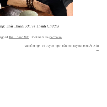
sang: Thái Thanh Sơn và Thành Chương
tagged
Thái Thanh Sơn
. Bookmark the
permalink
.
Vài cảm nghĩ về truyện ngắn của một cây bút mới: Ái Điểu
→