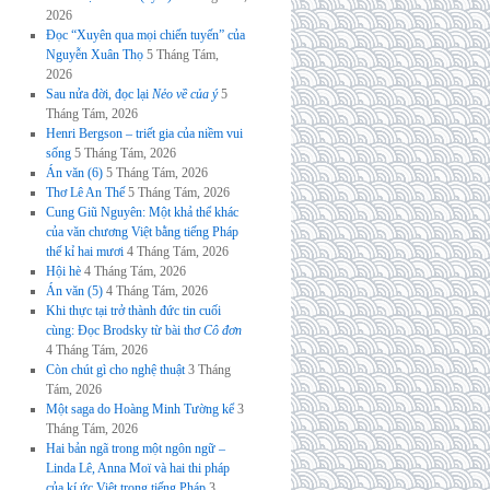
2026
Đọc “Xuyên qua mọi chiến tuyến” của
Nguyễn Xuân Thọ
5 Tháng Tám,
2026
Sau nửa đời, đọc lại
Nẻo về của ý
5
Tháng Tám, 2026
Henri Bergson – triết gia của niềm vui
sống
5 Tháng Tám, 2026
Án văn (6)
5 Tháng Tám, 2026
Thơ Lê An Thế
5 Tháng Tám, 2026
Cung Giũ Nguyên: Một khả thể khác
của văn chương Việt bằng tiếng Pháp
thế kỉ hai mươi
4 Tháng Tám, 2026
Hội hè
4 Tháng Tám, 2026
Án văn (5)
4 Tháng Tám, 2026
Khi thực tại trở thành đức tin cuối
cùng: Đọc Brodsky từ bài thơ
Cô đơn
4 Tháng Tám, 2026
Còn chút gì cho nghệ thuật
3 Tháng
Tám, 2026
Một saga do Hoàng Minh Tường kể
3
Tháng Tám, 2026
Hai bản ngã trong một ngôn ngữ –
Linda Lê, Anna Moï và hai thi pháp
của kí ức Việt trong tiếng Pháp
3