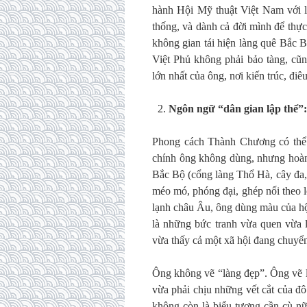
hành Hội Mỹ thuật Việt Nam với l
thống, và dành cả đời mình để thự
không gian tái hiện làng quê Bắc Bộ
Việt Phủ không phải bảo tàng, cũn
lớn nhất của ông, nơi kiến trúc, đi
Ngôn ngữ “dân gian lập thể”: 
Phong cách Thành Chương có thể đ
chính ông không dùng, nhưng hoàn 
Bắc Bộ (cổng làng Thổ Hà, cây đa, g
méo mó, phóng đại, ghép nối theo 
lạnh châu Âu, ông dùng màu của hội
là những bức tranh vừa quen vừa l
vừa thấy cả một xã hội đang chuyể
Ông không vẽ “làng đẹp”. Ông vẽ là
vừa phải chịu những vết cắt của đô 
không còn là biểu tượng cần cù nữ