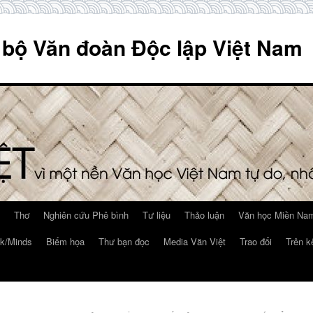
 bộ Văn đoàn Độc lập Việt Nam
Thơ
Nghiên cứu Phê bình
Tư liệu
Thảo luận
Văn học Miền Nam
k/Minds
Biếm họa
Thư bạn đọc
Media Văn Việt
Trao đổi
Trên k