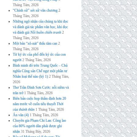
Tháng Tám, 2026
“Chính sử” xét xử văn chương
2
Tháng Tám, 2026
Những ngộ nhận của chúng ta khi đọc
và đánh giá tác phẩm văn học, khi đọc
và đánh giá
Nỗi buồn chiến tranh
2
Tháng Tám, 2026
Một bản “xô-nát” thấu tâm can
2
Tháng Tám, 2026
Từ ký ức của phố đến ký ức của con
người
2 Tháng Tám, 2026
Bình minh đỏ trên Trung Quốc – Chủ
nghĩa Cộng sản Chế ngự một phần tư
Nhân loại thế nào (kỳ 1)
2 Tháng Tám,
2026
Thơ Trần Đình Sơn Cước: nỗi niềm và
trăn trở
1 Tháng Tám, 2026
Biên bản cuộc họp thẩm định hơn 20
năm trước về cuốn tiểu thuyết
Thời
của thánh thần
1 Tháng Tám, 2026
Án văn (4)
1 Tháng Tám, 2026
Chuyên gia Phạm Chi Lan: Công lao
của 80% người dân phải được ghi
nhận
31 Tháng Bảy, 2026