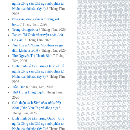
nghĩa Cộng sản Chế ngự một phần tư
Nhân loại thế nào (kỳ 4)
8 Tháng Tám,
2026
Nhà văn, không cần ai thương xót
họ…
7 Tháng Tám, 2026
Trong cõi người ta
7 Tháng Tám, 2026
Tạp chí Tổ Quốc và truyện ngắn
Anh
Cò Lấm
7 Tháng Tám, 2026
Thư tình gửi Ngoại
: Một thiên sử gia
đình khiến ta rơi lệ
7 Tháng Tám, 2026
Thơ Nguyễn Thị Thanh Bình
7 Tháng
Tám, 2026
Bình minh đỏ trên Trung Quốc – Chủ
nghĩa Cộng sản Chế ngự một phần tư
Nhân loại thế nào (kỳ 3)
7 Tháng Tám,
2026
Trần Dần
6 Tháng Tám, 2026
Thơ Trung Dũng Kqđ
6 Tháng Tám,
2026
Giới thiệu sách
Kinh tế tư nhân Việt
Nam
(Trần Văn Thọ và đồng sự)
6
Tháng Tám, 2026
Bình minh đỏ trên Trung Quốc – Chủ
nghĩa Cộng sản Chế ngự một phần tư
Nhân loại thế nào (kỳ 2)
6 Tháng Tám,