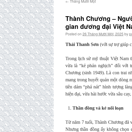
←
Tháng Mười Một
Thành Chương – Người
gian đương đại Việt 
Posted on
26 Tháng Mười Một, 2025
by
p
Thái Thanh Sơn
(với sự trợ giúp 
Trong lịch sử mỹ thuật Việt Nam 
vừa là “kẻ phản nghịch” đối với t
Chương (sinh 1949). Là con trai 
mang trong huyết quản một dòng m
tiên dám “phá nát” hình tượng làn
hiện đại, vừa hài hước vừa sâu cay
Thần đồng và kẻ nổi loạn
Từ năm 7 tuổi, Thành Chương đã vẽ
Nhưng thần đồng ấy không chọn c