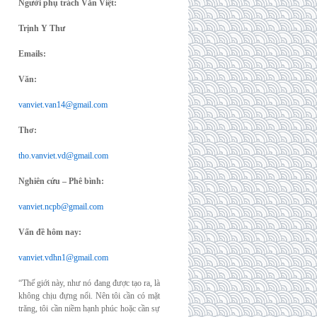
Người phụ trách Văn Việt:
Trịnh Y Thư
Emails:
Văn:
vanviet.van14@gmail.com
Thơ:
tho.vanviet.vd@gmail.com
Nghiên cứu – Phê bình:
vanviet.ncpb@gmail.com
Vấn đề hôm nay:
vanviet.vdhn1@gmail.com
“Thế giới này, như nó đang được tạo ra, là
không chịu đựng nổi. Nên tôi cần có mặt
trăng, tôi cần niềm hạnh phúc hoặc cần sự