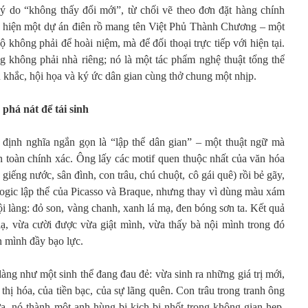
ý do “không thấy đổi mới”, từ chối vẽ theo đơn đặt hàng chính
c hiện một dự án điên rồ mang tên Việt Phủ Thành Chương – một
 không phải để hoài niệm, mà để đối thoại trực tiếp với hiện tại.
g không phải nhà riêng; nó là một tác phẩm nghệ thuật tổng thể
êu khắc, hội họa và ký ức dân gian cùng thở chung một nhịp.
phá nát để tái sinh
ịnh nghĩa ngắn gọn là “lập thể dân gian” – một thuật ngữ mà
toàn chính xác. Ông lấy các motif quen thuộc nhất của văn hóa
iếng nước, sân đình, con trâu, chú chuột, cô gái quê) rồi bẻ gãy,
logic lập thể của Picasso và Braque, nhưng thay vì dùng màu xám
 làng: đỏ son, vàng chanh, xanh lá mạ, đen bóng sơn ta. Kết quả
ạ, vừa cười được vừa giật mình, vừa thấy bà nội mình trong đó
n mình đầy bạo lực.
ng như một sinh thể đang đau đẻ: vừa sinh ra những giá trị mới,
thị hóa, của tiền bạc, của sự lãng quên. Con trâu trong tranh ông
a, nó thành một anh hùng bi kịch bị nhốt trong không gian hẹp.