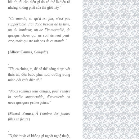
bất tử, tôi cần điều gì đó có thể là điên rồ
nhưng không phải của thế giới này.”
“Ce monde, tel qu’il est fait, n’est pas
supportable. J’ai donc besoin de la lune,
ou du
bonheur, ou de l’immortalité, de
quelque chose qui ne soit dement peut-
etre, mais qui
ne soit pas de ce monde.”
(
Albert Camus
,
Caligula
).
.
“Tất cả chúng ta, để có thể sống được với
thực tại, đều buộc phải nuôi dưỡng trong
mình đôi chút điên rồ.”
“Nous sommes tous obligés, pour rendre
la realite supportable, d’entretenir en
nous
quelques petites folies.”
(
Marcel Proust
,
À l’ombre des jeunes
filles en fleurs
)
.
“Nghệ thuật và không gì ngoài nghệ thuật,