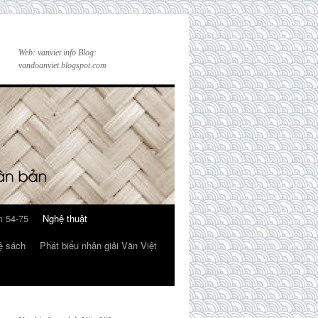
Web: vanviet.info Blog:
vandoanviet.blogspot.com
 54-75
Nghệ thuật
ệ sách
Phát biểu nhận giải Văn Việt