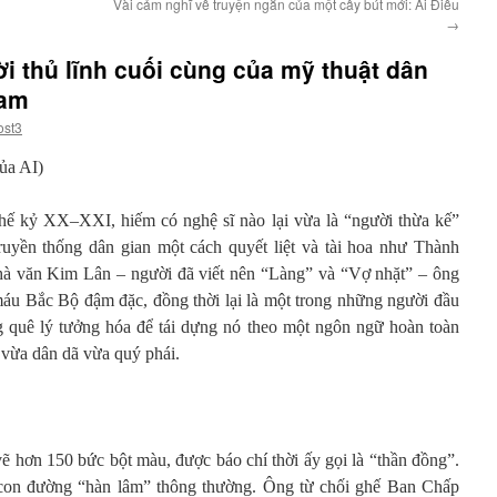
Vài cảm nghĩ về truyện ngắn của một cây bút mới: Ái Điểu
→
 thủ lĩnh cuối cùng của mỹ thuật dân
Nam
ost3
của AI)
thế kỷ XX–XXI, hiếm có nghệ sĩ nào lại vừa là “người thừa kế”
ruyền thống dân gian một cách quyết liệt và tài hoa như Thành
nhà văn Kim Lân – người đã viết nên “Làng” và “Vợ nhặt” – ông
áu Bắc Bộ đậm đặc, đồng thời lại là một trong những người đầu
g quê lý tưởng hóa để tái dựng nó theo một ngôn ngữ hoàn toàn
, vừa dân dã vừa quý phái.
 hơn 150 bức bột màu, được báo chí thời ấy gọi là “thần đồng”.
on đường “hàn lâm” thông thường. Ông từ chối ghế Ban Chấp