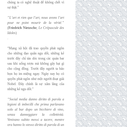
chúng ta có nghệ thuật để không chết vì
sự thật.”
“L’art et rien que l’art, nous avons l’art
pour ne point mourir de la vérité.”
(
Friedrich
Nietzsche
,
Le Crépuscule des
Idoles
)
.
“Mạng xã hội đã trao quyền phát ngôn
cho những đạo quân ngu dốt, những kẻ
trước đây chỉ tán dóc trong các quán bar
sau khi uống rượu mà không gây hại gì
cho cộng đồng. Trước đây người ta bảo
bọn họ im miệng ngay. Ngày nay họ có
quyền phát ngôn như một người đoạt giải
Nobel. Đây chính là sự xâm lăng của
những kẻ ngu dốt.”
“Social media danno diritto di parola a
legioni di imbecilli che prima parlavano
solo al
bar dopo un bicchiere di vino,
senza danneggiare la collettività.
Venivano subito messi a
tacere, mentre
ora hanno lo stesso diritto di parola di un