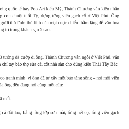
 tượng quốc tế hay Pop Art kiểu Mỹ, Thành Chương vẫn kiên nhẫn
ng con chuột tuổi Tý, dựng từng viên gạch cổ ở Việt Phủ. Ông
gười thủ lĩnh: thủ lĩnh của một cuộc chiến thầm lặng để văn hóa
ng trí trong khách sạn 5 sao.
023 tưởng đã cướp đi ông, Thành Chương vẫn ngồi ở Việt Phủ, vẫn
 chỉ tay bảo thợ sửa cái cột nhà sàn cho đúng kiểu Thái Tây Bắc.
eo tranh mình, vì ông đã tự xây một bảo tàng sống – nơi mỗi viên
của ông đều đang nói cùng một câu:
ã mất.
 cả đời tao, bằng từng lớp sơn mài, từng nét cọ, từng viên gạch