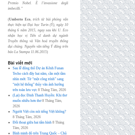
Premio Nobel. È l’invasione
degli
imbecilli.”
(
Umberto Eco
,
trích từ bài phỏng vấn
thực hiện tại Đại học Turin (Ý), ngày 10
tháng 6
năm 2015, ngay sau khi U. Eco
nhận học vị Tiến sĩ danh dự ngành
Truyền thông và
Văn hoá truyền thông
đại chúng. Nguyên văn tiếng Ý đăng trên
báo La Stampa
11.06.2015
)
Bài viết mới
Sau lễ động thổ Dự án Kênh Funan
Techo cách đây hai năm, cần một tầm
nhìn mới: Từ “một công trình” sang
“một hệ thống” thủy văn ảnh hưởng
trên toàn lưu vực
8 Tháng Tám, 2026
(Lại) đọc Đinh Thanh Huyền: Khi thơ
muốn nhiều hơn thơ
8 Tháng Tám,
2026
Người Việt còn nói tiếng Việt không?
8 Tháng Tám, 2026
Đối thoại giữa hai tấm hình
8 Tháng
Tám, 2026
Bình minh đỏ trên Trung Quốc – Chủ