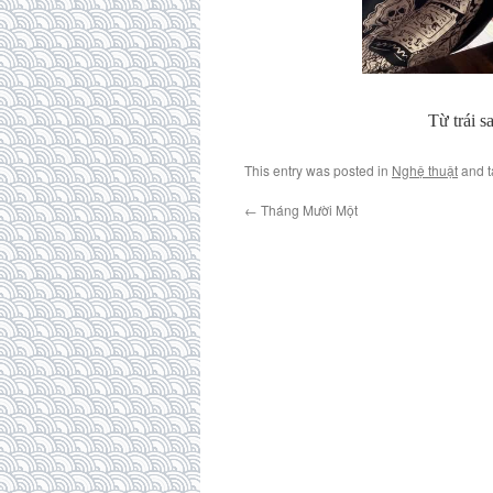
Từ trái 
This entry was posted in
Nghệ thuật
and 
←
Tháng Mười Một