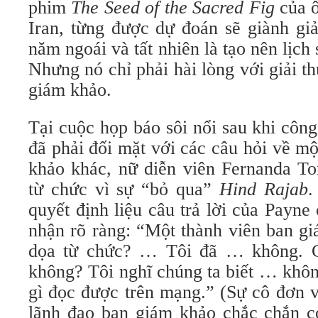
phim
The Seed of the Sacred Fig
của ô
Iran, từng được dự đoán sẽ giành giả
năm ngoái và tất nhiên là tạo nên lịch
Nhưng nó chỉ phải hài lòng với giải t
giám khảo.
Tại cuộc họp báo sôi nổi sau khi côn
đã phải đối mặt với các câu hỏi về m
khảo khác, nữ diễn viên Fernanda To
từ chức vì sự “bỏ qua”
Hind Rajab
.
quyết định liệu câu trả lời của Payne
nhận rõ ràng: “Một thành viên ban gi
dọa từ chức? … Tôi đã … không. C
không? Tôi nghĩ chúng ta biết … khôn
gì đọc được trên mạng.” (Sự cô đơn v
lãnh đạo ban giám khảo chắc chắn có