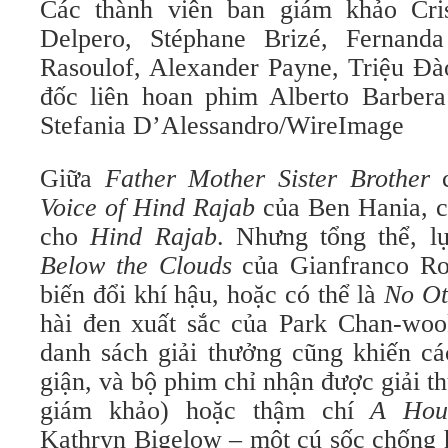
Các thành viên ban giám khảo Cri
Delpero, Stéphane Brizé, Fernan
Rasoulof, Alexander Payne, Triệu Đà
đốc liên hoan phim Alberto Barbera
Stefania D’Alessandro/WireImage
Giữa
Father Mother Sister Brother
c
Voice of Hind Rajab
của Ben Hania, cá
cho
Hind Rajab
. Nhưng tổng thể, l
Below the Clouds
của Gianfranco Ros
biến đổi khí hậu, hoặc có thể là
No Ot
hài đen xuất sắc của Park Chan-woo
danh sách giải thưởng cũng khiến cá
giận, và bộ phim chỉ nhận được giải t
giám khảo) hoặc thậm chí
A Hou
Kathryn Bigelow – một cú sốc chống h