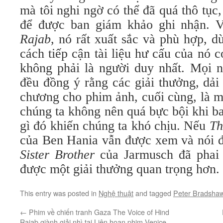
mà tôi nghi ngờ có thể đã quá thô tục,
để được ban giám khảo ghi nhận.
Rajab
, nó rất xuất sắc và phù hợp, d
cách tiếp cận tài liệu hư cấu của nó c
không phải là người duy nhất. Mọi n
đều đồng ý rằng các giải thưởng, dải
chương cho phim ảnh, cuối cùng, là mộ
chúng ta không nên quá bực bội khi b
gì đó khiến chúng ta khó chịu. Nếu
Th
của Ben Hania vẫn được xem và nói 
Sister Brother
của Jarmusch đã phai n
được một giải thưởng quan trọng hơn.
This entry was posted in
Nghệ thuật
and tagged
Peter Bradsha
←
Phim về chiến tranh Gaza The Voice of Hind
Rajab giành giải nhì tại Liên hoan phim Venice