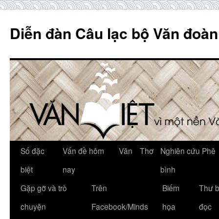
Skip
to
Diễn đàn Câu lạc bộ Văn đoàn
content
Số đặc
Vấn đề hôm
Văn
Thơ
Nghiên cứu Phê
biệt
nay
bình
Gặp gỡ và trò
Trên
Biếm
Thư 
chuyện
Facebook/Minds
họa
đọc