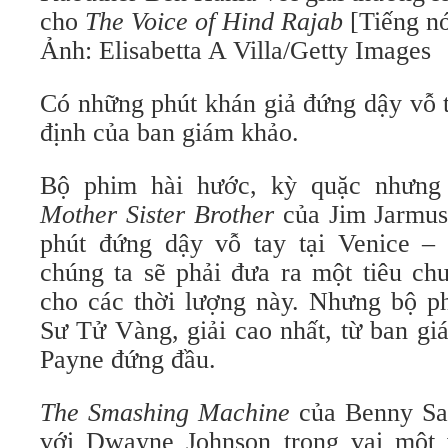
cho
The Voice of Hind Rajab
[Tiếng n
Ảnh: Elisabetta A Villa/Getty Images
Có những phút khán giả đứng dậy vỗ 
định của ban giám khảo.
Bộ phim hài hước, kỳ quặc nhưng
Mother Sister Brother
của Jim Jarmus
phút đứng dậy vỗ tay tại Venice –
chúng ta sẽ phải đưa ra một tiêu ch
cho các thời lượng này. Nhưng bộ ph
Sư Tử Vàng, giải cao nhất, từ ban g
Payne đứng đầu.
The Smashing Machine
của Benny Saf
với Dwayne Johnson trong vai mộ