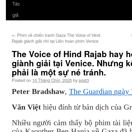
Tác
giả
←
Phim về chiến tranh Gaza The Voice of Hind
Rajab giành giải nhì tại Liên hoan phim Venice
The Voice of Hind Rajab hay 
giành giải tại Venice. Nhưng 
phải là một sự né tránh.
Posted on
10 Tháng Chín, 2025
by
post3
Peter Bradshaw
,
The Guardian ngày 
Văn Việt
hiệu đính từ bản dịch của G
Nhiều người cảm thấy bộ phim tài liệ
của Kaouther Ben Hania về Gaza đã bị