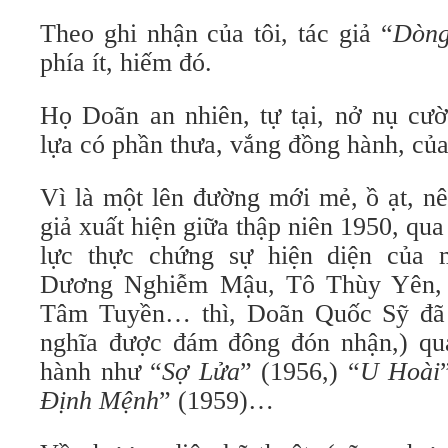
Theo ghi nhận của tôi, tác giả “
Dòng
phía ít, hiếm đó.
Họ Doãn an nhiên, tự tại, nở nụ cườ
lựa có phần thưa, vắng đồng hành, củ
Vì là một lên đường mới mẻ, ồ ạt, nê
giả xuất hiện giữa thập niên 1950, qua
lực thực chứng sự hiện diện của
Dương Nghiễm Mậu, Tô Thùy Yên, 
Tâm Tuyền… thì, Doãn Quốc Sỹ đã đ
nghĩa được đám đông đón nhận,) qu
hành như “
Sợ Lửa
” (1956,) “
U Hoài
Định Mệnh
” (1959)…