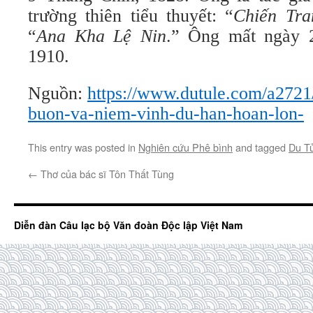
trường thiên tiểu thuyết: “
Chiến Tr
“
Ana Kha
Lệ Nin
.” Ông mất ngày 
1910.
Nguồn:
https://www.dutule.com/a2721
buon-va-niem-vinh-du-han-hoan-lon-
This entry was posted in
Nghiên cứu Phê bình
and tagged
Du T
←
Thơ của bác sĩ Tôn Thất Tùng
Diễn đàn Câu lạc bộ Văn đoàn Độc lập Việt Nam