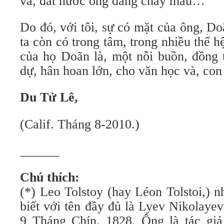
và, đất nước ông đang chảy máu…
Do đó, với tôi, sự có mặt của ông, D
ta còn có trong tâm, trong nhiều thế h
của họ Doãn là, một nỗi buồn, đồng 
dự, hân hoan lớn, cho văn học và, co
Du Tử Lê,
(Calif. Tháng 8-2010.)
______
Chú thích:
(*) Leo Tolstoy (hay Léon Tolstoi,) 
biết với tên đầy đủ là Lyev Nikolayev
9 Tháng Chín, 1828. Ông là tác giả 