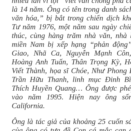
nhiều lần vì tội “viết văn chống phá
là 14 năm. Ông có tên trong danh sác
văn hóa,” bị bắt trong chiến dịch k
Tư năm 1976, một năm sau ngày chiế
thúc, cùng hàng trăm nhà văn, nhà b
miền Nam bị xếp hạng “phản động
Giao, Nhã Ca, Nguyễn Mạnh Côn
Hoàng Anh Tuấn, Thân Trọng Kỳ, Ho
Viết Thành, họa sĩ Chóe, Như Phong 
Trần Hữu Thanh, linh mục Đinh Bì
Thích Huyền Quang… Ông được phé
vào năm 1995. Hiện nay ông sống
California.
Ông là tác giả của khoảng 25 cuốn s
của ông có tựa đề Con cá mắc cạn đ