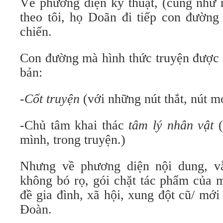
Về phương diện kỹ thuật, (cũng như m
theo tôi, họ Doãn đi tiếp con đường
chiến.
Con đường mà hình thức truyện được 
bản:
-Cốt truyện
(với những nút thắt, nút m
-Chủ tâm khai thác
tâm lý nhân vật
(
mình, trong truyện.)
Nhưng về phương diện nội dung, vẫ
không bó rọ, gói chặt tác phẩm của 
đề gia đình, xã hội, xung đột cũ/ mớ
Đoàn.