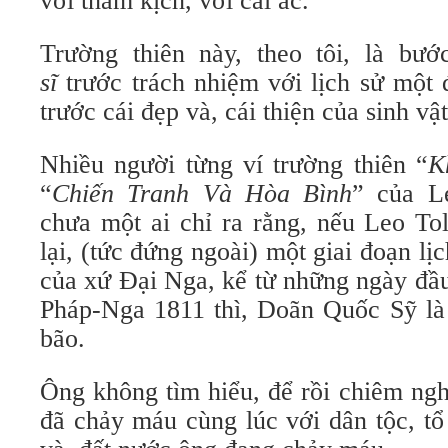
với thảm kịch, với cái ác.
Trường thiên này, theo tôi, là bư
sĩ
trước trách nhiệm với lịch sử một
trước cái đẹp và, cái thiện của sinh vật
Nhiều người từng ví trường thiên “
K
“
Chiến Tranh Và Hòa
Bình
” của L
chưa một ai chỉ ra rằng, nếu Leo To
lại, (tức đứng ngoài) một giai đoạn lị
của xứ Đại Nga, kể từ những ngày đầu
Pháp-Nga 1811 thì, Doãn Quốc Sỹ là
bão.
Ông không tìm hiểu, để rồi chiêm ng
đã chảy máu cùng lúc với dân tộc, tổ