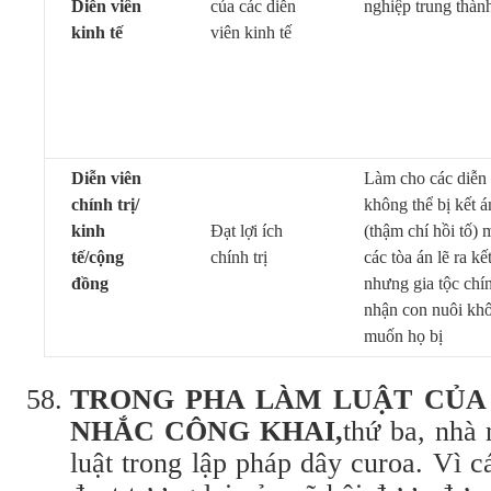
Diễn viên
của các diễn
nghiệp trung thàn
kinh tế
viên kinh tế
Diễn viên
Làm cho các diễn 
chính trị/
không thể bị kết á
kinh
Đạt lợi ích
(thậm chí hồi tố) 
tế/cộng
chính trị
các tòa án lẽ ra kế
đồng
nhưng gia tộc chín
nhận con nuôi kh
muốn họ bị
T
RONG PHA LÀM LUẬT CỦA
NHẮC CÔNG KHAI,
thứ ba,
nhà 
luật trong lập pháp dây curoa. Vì 