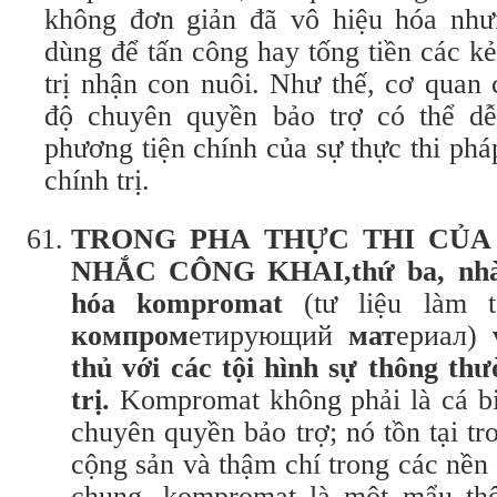
không đơn giản đã vô hiệu hóa như
dùng để tấn công hay tống tiền các kẻ
trị nhận con nuôi. Như thế, cơ quan 
độ chuyên quyền bảo trợ có thể dễ
phương tiện chính của sự thực thi phá
chính trị.
T
RONG PHA THỰC THI CỦA
NHẮC CÔNG KHAI,
thứ
ba, nh
hóa kompromat
(tư liệu làm 
компром
етирующий
мат
ериал)
thủ với các tội hình sự thông thư
trị.
Kompromat không phải là cá bi
chuyên quyền bảo trợ; nó tồn tại tr
cộng sản và thậm chí trong các nền
chung, kompromat là một mẩu th