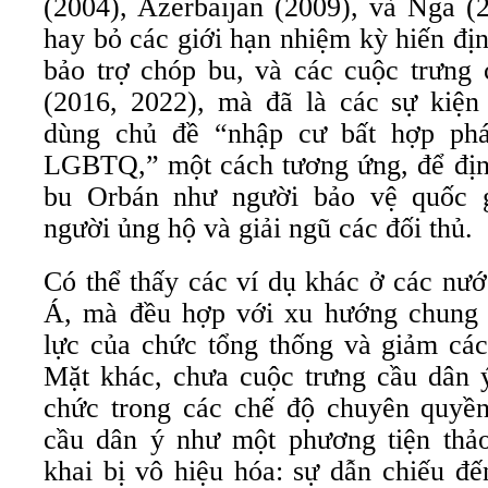
(2004), Azerbaijan (2009), và Nga (
hay bỏ các giới hạn nhiệm kỳ hiến đị
bảo trợ chóp bu, và các cuộc trưng
(2016, 2022), mà đã là các sự kiện
dùng chủ đề “nhập cư bất hợp phá
LGBTQ,” một cách tương ứng, để định
bu Orbán như người bảo vệ quốc 
người ủng hộ và giải ngũ các đối thủ.
Có thể thấy các ví dụ khác ở các nư
Á, mà đều hợp với xu hướng chung 
lực của chức tổng thống và giảm các
Mặt khác, chưa cuộc trưng cầu dân ý
chức trong các chế độ chuyên quyền
cầu dân ý như một phương tiện thả
khai bị vô hiệu hóa: sự dẫn chiếu đế