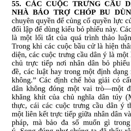
55. C
ÁC CUỘC TRƯNG CẦU D
NHÀ BẢO TRỢ CHÓP BU DÙ
chuyên quyền để củng cố quyền lực củ
đối lập để dùng kiểu bỏ phiếu này. Cá
là một lối tắt của quá trình thảo lu
Trong khi các cuộc bầu cử là hiện th
diện, các cuộc trưng cầu dân ý là một
chủ trực tiếp nơi nhân dân bỏ phiếu
đề, các luật hay trong một định dạng
không.” Các định chế hòa giải có cấ
dân không đóng một vai trò—một đặ
khăng khít của chủ nghĩa dân túy 
thực, cái các cuộc trưng cầu dân ý t
một liên kết trực tiếp giữa nhân dân 
pháp, mà bảo đa số muốn gì trong
ý. Song đúng như chúng ta đã thấy rằ