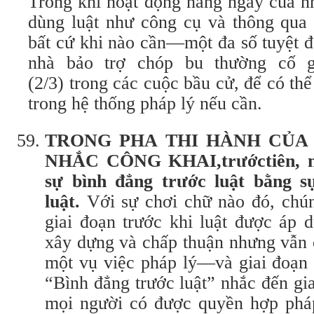
Trong khi hoạt động hàng ngày của 
dùng luật như công cụ và thông qua
bất cứ khi nào cần—một đa số tuyệt đ
nhà bảo trợ chóp bu thường cố g
(2/3) trong các cuộc bầu cử, để có thể
trong hệ thống pháp lý nếu cần.
T
RONG PHA THI HÀNH CỦA
NHẮC CÔNG KHAI,
trước
tiên,
sự bình đẳng trước luật bằng s
luật.
Với sự chơi chữ nào đó, chún
giai đoạn trước khi luật được áp
xây dựng và chấp thuận nhưng vẫn 
một vụ việc pháp lý—và giai đoạn 
“Bình đẳng trước luật” nhắc đến gia
mọi người có được quyền hợp phá