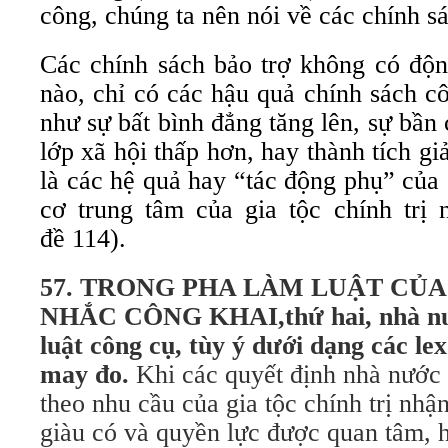
công, chúng ta nên nói về các chính sá
Các chính sách bảo trợ không có độn
nào, chỉ có các hậu quả chính sách c
như sự bất bình đẳng tăng lên, sự bần
lớp xã hội thấp hơn, hay thành tích gi
là các hệ quả hay “tác động phụ” của
cơ trung tâm của gia tộc chính trị
đề 114).
57. T
RONG PHA LÀM LUẬT CỦA
NHẮC CÔNG KHAI,
thứ hai,
nhà n
luật công cụ, tùy ý dưới dạng các lex
may đo.
Khi các quyết định nhà nước 
theo nhu cầu của gia tộc chính trị nhậ
giàu có và quyền lực được quan tâm,