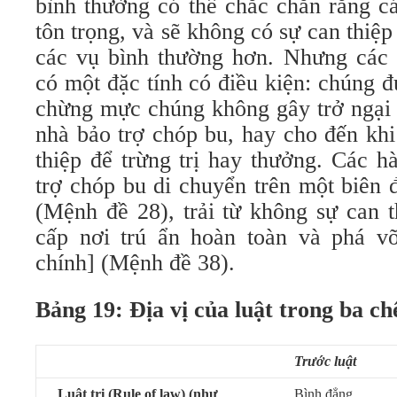
bình thường có thể chắc chắn rằng c
tôn trọng, và sẽ không có sự can thiệp
các vụ bình thường hơn. Nhưng các
có một đặc tính có điều kiện: chúng đ
chừng mực chúng không gây trở ngại 
nhà bảo trợ chóp bu, hay cho đến kh
thiệp để trừng trị hay thưởng. Các 
trợ chóp bu di chuyển trên một biên 
(Mệnh đề 28), trải từ không sự can 
cấp nơi trú ẩn hoàn toàn và phá vỡ
chính] (Mệnh đề 38).
Bảng 19: Địa vị của luật trong ba chế
Trước luật
Luật trị (Rule of law)
(như
Bình đẳng