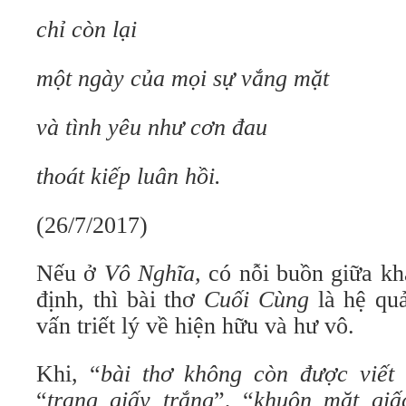
chỉ còn lại
một ngày của mọi sự vắng mặt
và tình yêu như cơn đau
thoát kiếp luân hồi.
(26/7/2017)
Nếu ở
Vô Nghĩa,
có nỗi buồn giữa k
định, thì bài thơ
Cuối Cùng
là hệ qu
vấn triết lý về hiện hữu và hư vô.
Khi, “
bài thơ không còn được viết
“
trang giấy trắng
”, “
khuôn mặt gi