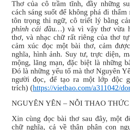
Thơ của cô trầm tĩnh, đầy những su
cách sáng suốt để không phá đi thẩm 
tôn trọng thi ngữ, cô triết lý bằng c
phỉnh cái đầu…
) và vì vậy thơ vừa 
thơ, và nhạc chữ rất riêng của thơ t
cảm xúc đọc một bài thơ, cảm được
nghĩa, hình ảnh. Suy tư, trực diện, 
mộng, lãng mạn, đặc biệt là những bấ
Đó là những yếu tố mà thơ Nguyên Yê
người đọc, để tạo ra một lớp độc 
trích) (
https://vietbao.com/a311042/d
NGUYÊN YÊN – NỖI THAO THỨC
Xin cùng đọc bài thơ sau đây, một đ
chữ nghĩa, cả về thân phận con ng