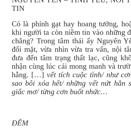
TIN
Có là phỉnh gạt hay hoang tưởng, hoặ
khi người ta còn niềm tin vào những 
chăng? Trong tâm thái ấy Nguyên Y
đối mặt, vừa nhìn vừa tra vấn, nội t
đưa đến tâm trạng thất lạc, cũng kh
nhận cùng lúc cái mong manh và trườn
hẫng. […]
vết tích cuộc tình/ như c
sao bôi xóa hết/ những vết nứt hằn
giấc mơ/ từng cơn buốt nhức…
ĐÊM