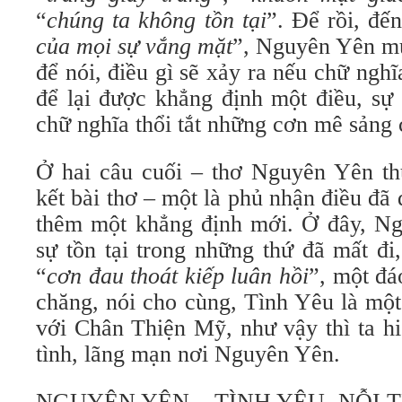
“
chúng ta không tồn tại
”. Để rồi, đế
của mọi sự vắng mặt
”, Nguyên Yên mu
để nói, điều gì sẽ xảy ra nếu chữ ngh
để lại được khẳng định một điều, sự 
chữ nghĩa thổi tắt những cơn mê sảng 
Ở hai câu cuối – thơ Nguyên Yên th
kết bài thơ – một là phủ nhận điều đã 
thêm một khẳng định mới. Ở đây, N
sự tồn tại trong những thứ đã mất đi
“
cơn đau thoát kiếp luân hồi
”, một đá
chăng, nói cho cùng, Tình Yêu là mộ
với Chân Thiện Mỹ, như vậy thì ta hi
tình, lãng mạn nơi Nguyên Yên.
NGUYÊN YÊN – TÌNH YÊU, NỖI 