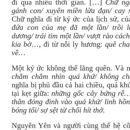
đi qua nhiều thời gian. […]
Chữ ng
gánh con/ xuyên miền lửa đạn/ cay x
Chữ nghĩa đi từ ký ức của lịch sử, củ
đứa con của mẹ đã một lần/ trồi l
dương/ trái tim một lần/ vượt rào cách
kia bờ
…, đi từ nỗi ly hương:
quê cha
về…
Một ký ức không thể lãng quên. Và n
chằm chằm nhìn quá khứ/ không cho
nghĩa bị phủ đầu cả hai chiều, quá khứ
tại kẹt giữa:
những gốc cây bứng rễ… 
thân đóng đinh vào quá khứ/ linh hồ
bóng tối/ sợ sệt từ chối hít thở.
Nguyên Yên và người cùng thế hệ cô