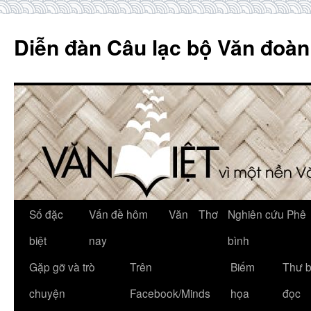
Skip
to
Diễn đàn Câu lạc bộ Văn đoàn
content
Số đặc
Vấn đề hôm
Văn
Thơ
Nghiên cứu Phê
biệt
nay
bình
Gặp gỡ và trò
Trên
Biếm
Thư 
chuyện
Facebook/Minds
họa
đọc