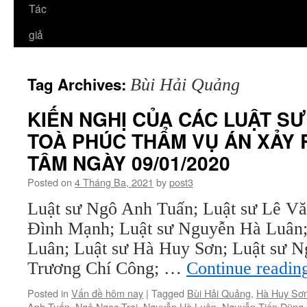
Tác
giả
Tag Archives:
Bùi Hải Quảng
KIẾN NGHỊ CỦA CÁC LUẬT S
TOÀ PHÚC THẨM VỤ ÁN XẢY 
TÂM NGÀY 09/01/2020
Posted on
4 Tháng Ba, 2021
by
post3
Luật sư Ngô Anh Tuấn; Luật sư Lê Vă
Đình Mạnh; Luật sư Nguyễn Hà Luân;
Luân; Luật sư Hà Huy Sơn; Luật sư N
Trương Chí Công; …
Continue readi
Posted in
Vấn đề hôm nay
|
Tagged
Bùi Hải Quảng
,
Hà Huy Sơ
Anh Tuấn
,
Ngô Ngọc Trai
,
Nguyễn Hà Luân
,
Nguyễn Tiến Dũng