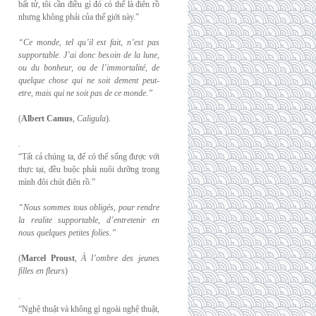
bất tử, tôi cần điều gì đó có thể là điên rồ
nhưng không phải của thế giới này.”
“Ce monde, tel qu’il est fait, n’est pas
supportable. J’ai donc besoin de la lune,
ou du
bonheur, ou de l’immortalité, de
quelque chose qui ne soit dement peut-
etre, mais qui
ne soit pas de ce monde.”
(
Albert Camus
,
Caligula
).
.
“Tất cả chúng ta, để có thể sống được với
thực tại, đều buộc phải nuôi dưỡng trong
mình đôi chút điên rồ.”
“Nous sommes tous obligés, pour rendre
la realite supportable, d’entretenir en
nous
quelques petites folies.”
(
Marcel Proust
,
À l’ombre des jeunes
filles en fleurs
)
.
“Nghệ thuật và không gì ngoài nghệ thuật,