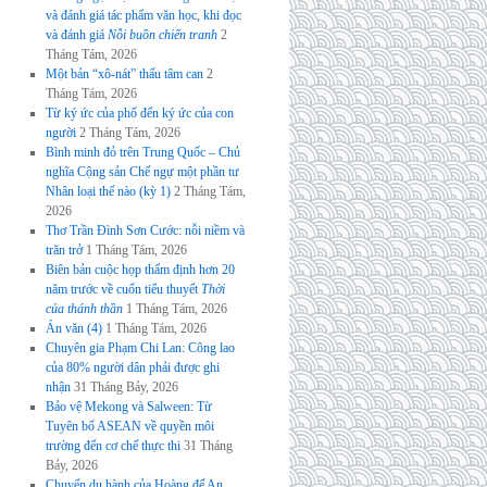
và đánh giá tác phẩm văn học, khi đọc
và đánh giá
Nỗi buồn chiến tranh
2
Tháng Tám, 2026
Một bản “xô-nát” thấu tâm can
2
Tháng Tám, 2026
Từ ký ức của phố đến ký ức của con
người
2 Tháng Tám, 2026
Bình minh đỏ trên Trung Quốc – Chủ
nghĩa Cộng sản Chế ngự một phần tư
Nhân loại thế nào (kỳ 1)
2 Tháng Tám,
2026
Thơ Trần Đình Sơn Cước: nỗi niềm và
trăn trở
1 Tháng Tám, 2026
Biên bản cuộc họp thẩm định hơn 20
năm trước về cuốn tiểu thuyết
Thời
của thánh thần
1 Tháng Tám, 2026
Án văn (4)
1 Tháng Tám, 2026
Chuyên gia Phạm Chi Lan: Công lao
của 80% người dân phải được ghi
nhận
31 Tháng Bảy, 2026
Bảo vệ Mekong và Salween: Từ
Tuyên bố ASEAN về quyền môi
trường đến cơ chế thực thi
31 Tháng
Bảy, 2026
Chuyến du hành của Hoàng đế An