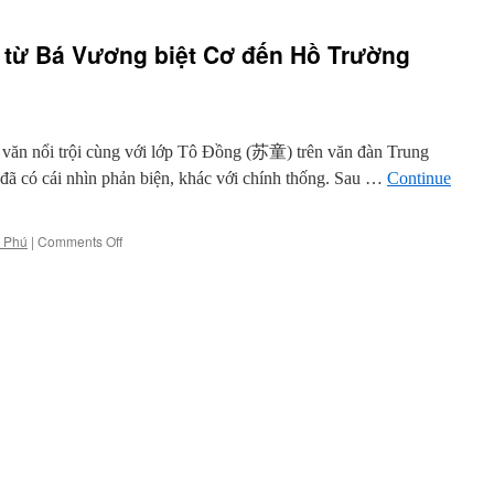
i từ Bá Vương biệt Cơ đến Hồ Trường
văn nổi trội cùng với lớp Tô Đồng (苏童) trên văn đàn Trung
 đã có cái nhìn phản biện, khác với chính thống. Sau …
Continue
on
 Phú
|
Comments Off
Trần
Khải
Ca
trượt
dài
từ
Bá
Vương
biệt
Cơ
đến
Hồ