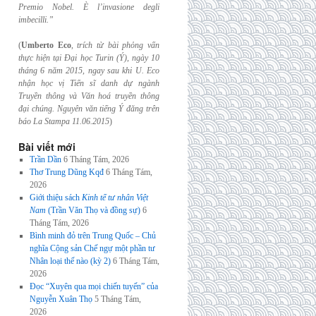
Premio Nobel. È l’invasione
degli
imbecilli.”
(
Umberto Eco
,
trích từ bài phỏng vấn
thực hiện tại Đại học Turin (Ý), ngày 10
tháng 6
năm 2015, ngay sau khi U. Eco
nhận học vị Tiến sĩ danh dự ngành
Truyền thông và
Văn hoá truyền thông
đại chúng. Nguyên văn tiếng Ý đăng trên
báo La Stampa
11.06.2015
)
Bài viết mới
Trần Dần
6 Tháng Tám, 2026
Thơ Trung Dũng Kqđ
6 Tháng Tám,
2026
Giới thiệu sách
Kinh tế tư nhân Việt
Nam
(Trần Văn Thọ và đồng sự)
6
Tháng Tám, 2026
Bình minh đỏ trên Trung Quốc – Chủ
nghĩa Cộng sản Chế ngự một phần tư
Nhân loại thế nào (kỳ 2)
6 Tháng Tám,
2026
Đọc “Xuyên qua mọi chiến tuyến” của
Nguyễn Xuân Thọ
5 Tháng Tám,
2026