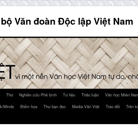
 bộ Văn đoàn Độc lập Việt Nam
Thơ
Nghiên cứu Phê bình
Tư liệu
Thảo luận
Văn học Miền Nam
k/Minds
Biếm họa
Thư bạn đọc
Media Văn Việt
Trao đổi
Trên k