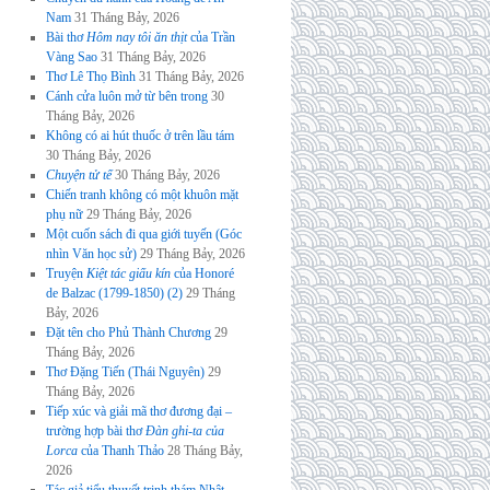
Nam
31 Tháng Bảy, 2026
Bài thơ
Hôm nay tôi ăn thịt
của Trần
Vàng Sao
31 Tháng Bảy, 2026
Thơ Lê Thọ Bình
31 Tháng Bảy, 2026
Cánh cửa luôn mở từ bên trong
30
Tháng Bảy, 2026
Không có ai hút thuốc ở trên lầu tám
30 Tháng Bảy, 2026
Chuyện tử tế
30 Tháng Bảy, 2026
Chiến tranh không có một khuôn mặt
phụ nữ
29 Tháng Bảy, 2026
Một cuốn sách đi qua giới tuyến (Góc
nhìn Văn học sử)
29 Tháng Bảy, 2026
Truyện
Kiệt tác giấu kín
của Honoré
de Balzac (1799-1850) (2)
29 Tháng
Bảy, 2026
Đặt tên cho Phủ Thành Chương
29
Tháng Bảy, 2026
Thơ Đặng Tiến (Thái Nguyên)
29
Tháng Bảy, 2026
Tiếp xúc và giải mã thơ đương đại –
trường hợp bài thơ
Đàn ghi-ta của
Lorca
của Thanh Thảo
28 Tháng Bảy,
2026