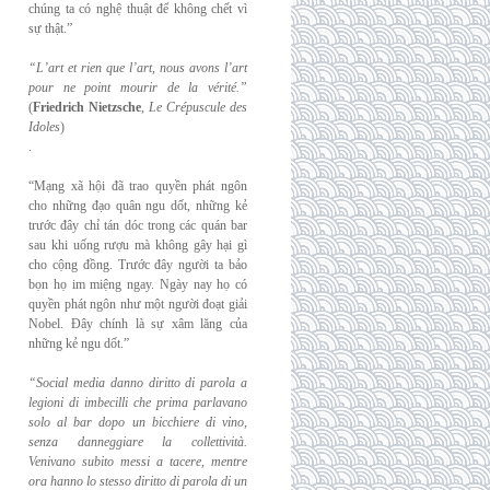
chúng ta có nghệ thuật để không chết vì
sự thật.”
“L’art et rien que l’art, nous avons l’art
pour ne point mourir de la vérité.”
(
Friedrich
Nietzsche
,
Le Crépuscule des
Idoles
)
.
“Mạng xã hội đã trao quyền phát ngôn
cho những đạo quân ngu dốt, những kẻ
trước đây chỉ tán dóc trong các quán bar
sau khi uống rượu mà không gây hại gì
cho cộng đồng. Trước đây người ta bảo
bọn họ im miệng ngay. Ngày nay họ có
quyền phát ngôn như một người đoạt giải
Nobel. Đây chính là sự xâm lăng của
những kẻ ngu dốt.”
“Social media danno diritto di parola a
legioni di imbecilli che prima parlavano
solo al
bar dopo un bicchiere di vino,
senza danneggiare la collettività.
Venivano subito messi a
tacere, mentre
ora hanno lo stesso diritto di parola di un