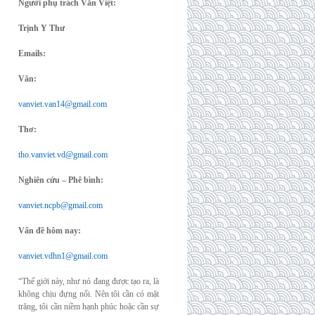
Người phụ trách Văn Việt:
Trịnh Y Thư
Emails:
Văn:
vanviet.van14@gmail.com
Thơ:
tho.vanviet.vd@gmail.com
Nghiên cứu – Phê bình:
vanviet.ncpb@gmail.com
Vấn đề hôm nay:
vanviet.vdhn1@gmail.com
“Thế giới này, như nó đang được tạo ra, là
không chịu đựng nổi. Nên tôi cần có mặt
trăng, tôi cần niềm hạnh phúc hoặc cần sự