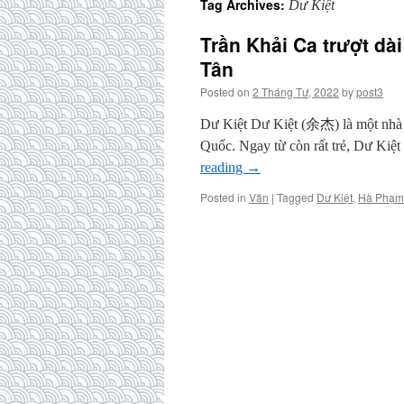
Tag Archives:
Dư Kiệt
Trần Khải Ca trượt dà
Tân
Posted on
2 Tháng Tư, 2022
by
post3
Dư Kiệt Dư Kiệt (余杰) là một nhà 
Quốc. Ngay từ còn rất trẻ, Dư Kiệt
reading
→
Posted in
Văn
|
Tagged
Dư Kiệt
,
Hà Phạm