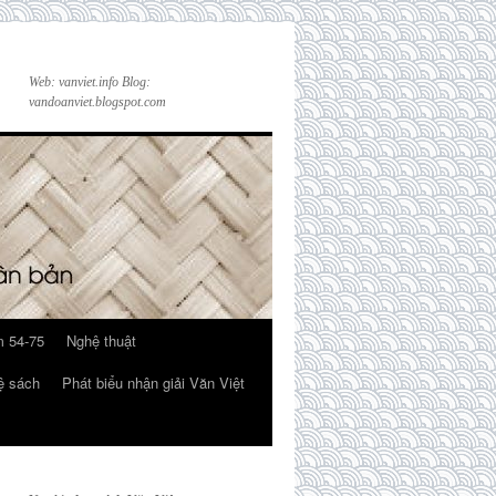
Web: vanviet.info Blog:
vandoanviet.blogspot.com
 54-75
Nghệ thuật
ệ sách
Phát biểu nhận giải Văn Việt