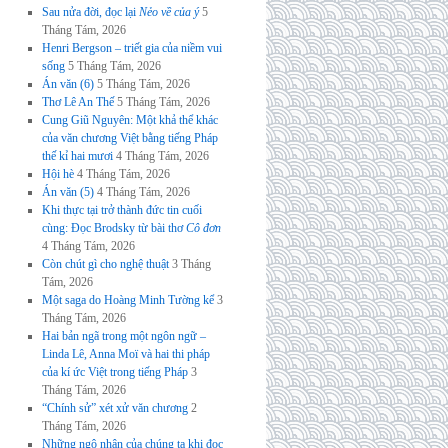
Sau nửa đời, đọc lại
Nẻo về của ý
5
Tháng Tám, 2026
Henri Bergson – triết gia của niềm vui
sống
5 Tháng Tám, 2026
Án văn (6)
5 Tháng Tám, 2026
Thơ Lê An Thế
5 Tháng Tám, 2026
Cung Giũ Nguyên: Một khả thể khác
của văn chương Việt bằng tiếng Pháp
thế kỉ hai mươi
4 Tháng Tám, 2026
Hội hè
4 Tháng Tám, 2026
Án văn (5)
4 Tháng Tám, 2026
Khi thực tại trở thành đức tin cuối
cùng: Đọc Brodsky từ bài thơ
Cô đơn
4 Tháng Tám, 2026
Còn chút gì cho nghệ thuật
3 Tháng
Tám, 2026
Một saga do Hoàng Minh Tường kể
3
Tháng Tám, 2026
Hai bản ngã trong một ngôn ngữ –
Linda Lê, Anna Moï và hai thi pháp
của kí ức Việt trong tiếng Pháp
3
Tháng Tám, 2026
“Chính sử” xét xử văn chương
2
Tháng Tám, 2026
Những ngộ nhận của chúng ta khi đọc