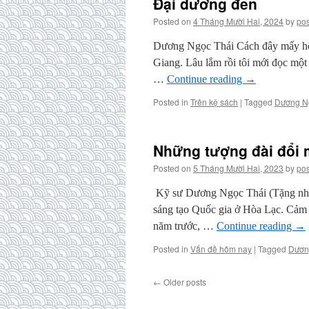
Đại dương đen
Posted on
4 Tháng Mười Hai, 2024
by
pos
Dương Ngọc Thái Cách đây mấy hô
Giang. Lâu lắm rồi tôi mới đọc một
…
Continue reading
→
Posted in
Trên kệ sách
|
Tagged
Dương N
Những tượng đài đổi mo
Posted on
5 Tháng Mười Hai, 2023
by
pos
Kỹ sư Dương Ngọc Thái (Tặng nhữ
sáng tạo Quốc gia ở Hòa Lạc. Cả
năm trước, …
Continue reading
→
Posted in
Vấn đề hôm nay
|
Tagged
Dươn
←
Older posts