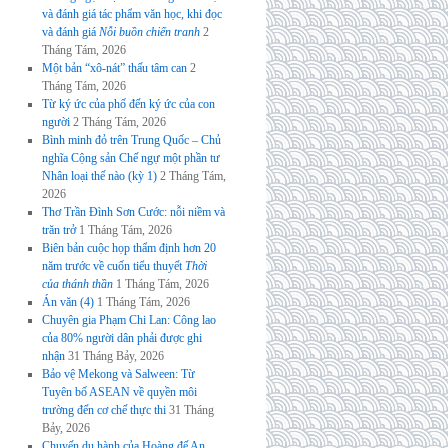
và đánh giá tác phẩm văn học, khi đọc
và đánh giá
Nỗi buồn chiến tranh
2
Tháng Tám, 2026
Một bản “xô-nát” thấu tâm can
2
Tháng Tám, 2026
Từ ký ức của phố đến ký ức của con
người
2 Tháng Tám, 2026
Bình minh đỏ trên Trung Quốc – Chủ
nghĩa Cộng sản Chế ngự một phần tư
Nhân loại thế nào (kỳ 1)
2 Tháng Tám,
2026
Thơ Trần Đình Sơn Cước: nỗi niềm và
trăn trở
1 Tháng Tám, 2026
Biên bản cuộc họp thẩm định hơn 20
năm trước về cuốn tiểu thuyết
Thời
của thánh thần
1 Tháng Tám, 2026
Án văn (4)
1 Tháng Tám, 2026
Chuyên gia Phạm Chi Lan: Công lao
của 80% người dân phải được ghi
nhận
31 Tháng Bảy, 2026
Bảo vệ Mekong và Salween: Từ
Tuyên bố ASEAN về quyền môi
trường đến cơ chế thực thi
31 Tháng
Bảy, 2026
Chuyến du hành của Hoàng đế An