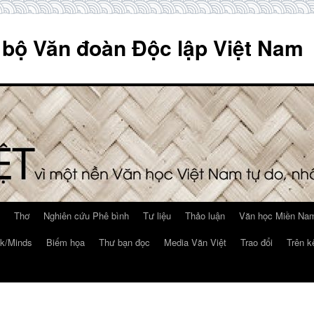
 bộ Văn đoàn Độc lập Việt Nam
Thơ
Nghiên cứu Phê bình
Tư liệu
Thảo luận
Văn học Miền Nam
k/Minds
Biếm họa
Thư bạn đọc
Media Văn Việt
Trao đổi
Trên k