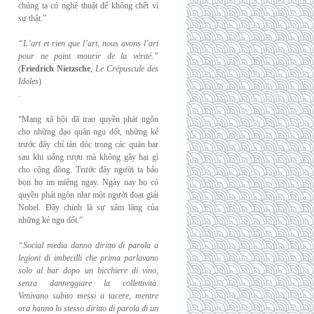
chúng ta có nghệ thuật để không chết vì
sự thật.”
“L’art et rien que l’art, nous avons l’art
pour ne point mourir de la vérité.”
(
Friedrich
Nietzsche
,
Le Crépuscule des
Idoles
)
.
“Mạng xã hội đã trao quyền phát ngôn
cho những đạo quân ngu dốt, những kẻ
trước đây chỉ tán dóc trong các quán bar
sau khi uống rượu mà không gây hại gì
cho cộng đồng. Trước đây người ta bảo
bọn họ im miệng ngay. Ngày nay họ có
quyền phát ngôn như một người đoạt giải
Nobel. Đây chính là sự xâm lăng của
những kẻ ngu dốt.”
“Social media danno diritto di parola a
legioni di imbecilli che prima parlavano
solo al
bar dopo un bicchiere di vino,
senza danneggiare la collettività.
Venivano subito messi a
tacere, mentre
ora hanno lo stesso diritto di parola di un