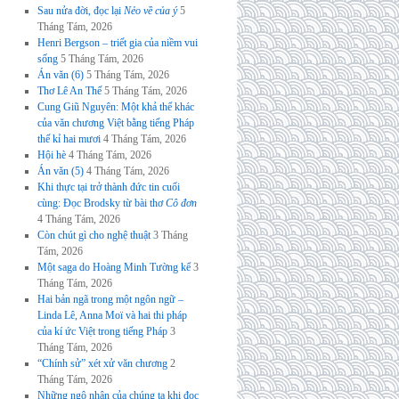
Sau nửa đời, đọc lại
Nẻo về của ý
5
Tháng Tám, 2026
Henri Bergson – triết gia của niềm vui
sống
5 Tháng Tám, 2026
Án văn (6)
5 Tháng Tám, 2026
Thơ Lê An Thế
5 Tháng Tám, 2026
Cung Giũ Nguyên: Một khả thể khác
của văn chương Việt bằng tiếng Pháp
thế kỉ hai mươi
4 Tháng Tám, 2026
Hội hè
4 Tháng Tám, 2026
Án văn (5)
4 Tháng Tám, 2026
Khi thực tại trở thành đức tin cuối
cùng: Đọc Brodsky từ bài thơ
Cô đơn
4 Tháng Tám, 2026
Còn chút gì cho nghệ thuật
3 Tháng
Tám, 2026
Một saga do Hoàng Minh Tường kể
3
Tháng Tám, 2026
Hai bản ngã trong một ngôn ngữ –
Linda Lê, Anna Moï và hai thi pháp
của kí ức Việt trong tiếng Pháp
3
Tháng Tám, 2026
“Chính sử” xét xử văn chương
2
Tháng Tám, 2026
Những ngộ nhận của chúng ta khi đọc