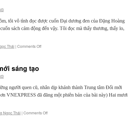
t3
m, tôi vô tình đọc được cuốn Đại dương đen của Đặng Hoàng
 cuốn sách cảm động đến vậy. Tôi đọc mà thấy thương, thấy lo,
on
gọc Thái
|
Comments Off
Đại
dương
đen
̛́i sáng tạo
t3
ng người quen cũ, nhân dịp khánh thành Trung tâm Đổi mới
m ơn VNEXPRESS đã đăng một phiên bản của bài này) Hai mươi
on
g Ngọc Thái
|
Comments Off
Những
tượng
đài
đổi