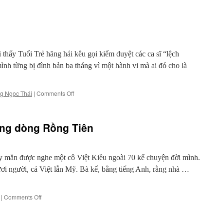
hấy Tuổi Trẻ hăng hái kêu gọi kiểm duyệt các ca sĩ “lệch
ình từng bị đình bản ba tháng vì một hành vi mà ai đó cho là
on
g Ngọc Thái
|
Comments Off
Kiểm
duyệt
ống dòng Rồng Tiên
mắn được nghe một cô Việt Kiều ngoài 70 kể chuyện đời mình.
ơi người, cả Việt lẫn Mỹ. Bà kể, bằng tiếng Anh, rằng nhà …
on
|
Comments Off
Phòng
sau