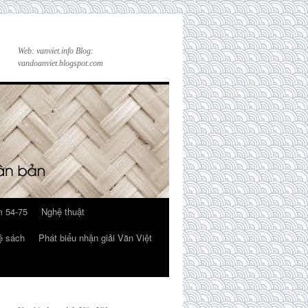
Web: vanviet.info Blog:
vandoanviet.blogspot.com
 54-75
Nghệ thuật
ệ sách
Phát biểu nhận giải Văn Việt