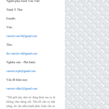
Người phụ trách Văn Việt:
Trịnh Y Thư
Emails:
Văn:
vanviet.van14@gmail.com
Thơ:
tho.vanviet.vd@gmail.com
Nghiên cứu – Phê bình:
vanviet.ncpb@gmail.com
Vấn đề hôm nay:
vanviet.vdhn1@gmail.com
“Thế giới này, như nó đang được tạo ra, là
không chịu đựng nổi. Nên tôi cần có mặt
trăng, tôi cần niềm hạnh phúc hoặc cần sự