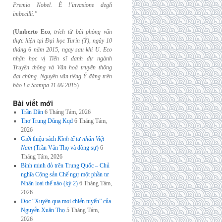
Premio Nobel. È l’invasione
degli
imbecilli.”
(
Umberto Eco
,
trích từ bài phỏng vấn
thực hiện tại Đại học Turin (Ý), ngày 10
tháng 6
năm 2015, ngay sau khi U. Eco
nhận học vị Tiến sĩ danh dự ngành
Truyền thông và
Văn hoá truyền thông
đại chúng. Nguyên văn tiếng Ý đăng trên
báo La Stampa
11.06.2015
)
Bài viết mới
Trần Dần
6 Tháng Tám, 2026
Thơ Trung Dũng Kqđ
6 Tháng Tám,
2026
Giới thiệu sách
Kinh tế tư nhân Việt
Nam
(Trần Văn Thọ và đồng sự)
6
Tháng Tám, 2026
Bình minh đỏ trên Trung Quốc – Chủ
nghĩa Cộng sản Chế ngự một phần tư
Nhân loại thế nào (kỳ 2)
6 Tháng Tám,
2026
Đọc “Xuyên qua mọi chiến tuyến” của
Nguyễn Xuân Thọ
5 Tháng Tám,
2026