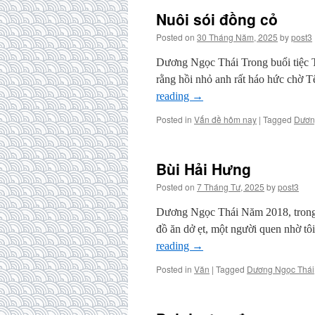
Nuôi sói đồng cỏ
Posted on
30 Tháng Năm, 2025
by
post3
Dương Ngọc Thái Trong buổi tiệc Tế
rằng hồi nhỏ anh rất háo hức chờ Tế
reading
→
Posted in
Vấn đề hôm nay
|
Tagged
Dươn
Bùi Hải Hưng
Posted on
7 Tháng Tư, 2025
by
post3
Dương Ngọc Thái Năm 2018, trong m
đồ ăn dở ẹt, một người quen nhờ tôi
reading
→
Posted in
Văn
|
Tagged
Dương Ngọc Thái