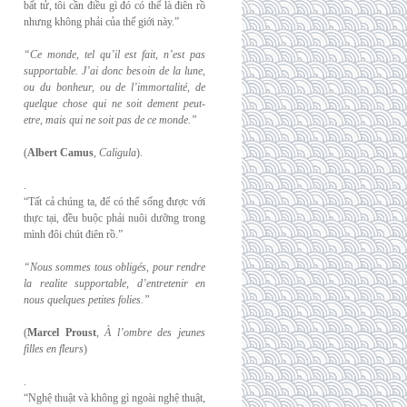
bất tử, tôi cần điều gì đó có thể là điên rồ
nhưng không phải của thế giới này.”
“Ce monde, tel qu’il est fait, n’est pas
supportable. J’ai donc besoin de la lune,
ou du
bonheur, ou de l’immortalité, de
quelque chose qui ne soit dement peut-
etre, mais qui
ne soit pas de ce monde.”
(
Albert Camus
,
Caligula
).
.
“Tất cả chúng ta, để có thể sống được với
thực tại, đều buộc phải nuôi dưỡng trong
mình đôi chút điên rồ.”
“Nous sommes tous obligés, pour rendre
la realite supportable, d’entretenir en
nous
quelques petites folies.”
(
Marcel Proust
,
À l’ombre des jeunes
filles en fleurs
)
.
“Nghệ thuật và không gì ngoài nghệ thuật,