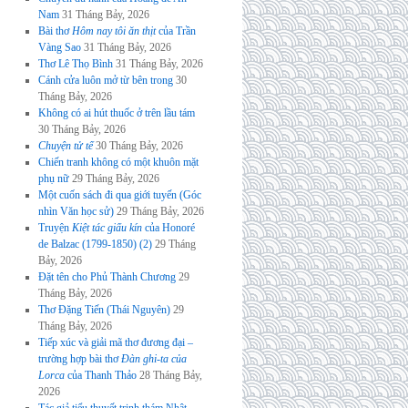
Nam
31 Tháng Bảy, 2026
Bài thơ
Hôm nay tôi ăn thịt
của Trần
Vàng Sao
31 Tháng Bảy, 2026
Thơ Lê Thọ Bình
31 Tháng Bảy, 2026
Cánh cửa luôn mở từ bên trong
30
Tháng Bảy, 2026
Không có ai hút thuốc ở trên lầu tám
30 Tháng Bảy, 2026
Chuyện tử tế
30 Tháng Bảy, 2026
Chiến tranh không có một khuôn mặt
phụ nữ
29 Tháng Bảy, 2026
Một cuốn sách đi qua giới tuyến (Góc
nhìn Văn học sử)
29 Tháng Bảy, 2026
Truyện
Kiệt tác giấu kín
của Honoré
de Balzac (1799-1850) (2)
29 Tháng
Bảy, 2026
Đặt tên cho Phủ Thành Chương
29
Tháng Bảy, 2026
Thơ Đặng Tiến (Thái Nguyên)
29
Tháng Bảy, 2026
Tiếp xúc và giải mã thơ đương đại –
trường hợp bài thơ
Đàn ghi-ta của
Lorca
của Thanh Thảo
28 Tháng Bảy,
2026