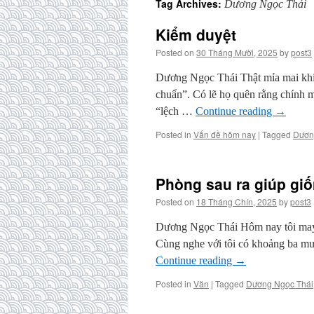
Tag Archives:
Dương Ngọc Thái
Kiểm duyệt
Posted on
30 Tháng Mười, 2025
by
post3
Dương Ngọc Thái Thật mỉa mai khi t
chuẩn”. Có lẽ họ quên rằng chính m
“lệch …
Continue reading
→
Posted in
Vấn đề hôm nay
|
Tagged
Dươn
Phòng sau ra giúp gi
Posted on
18 Tháng Chín, 2025
by
post3
Dương Ngọc Thái Hôm nay tôi may 
Cùng nghe với tôi có khoảng ba mư
Continue reading
→
Posted in
Văn
|
Tagged
Dương Ngọc Thái