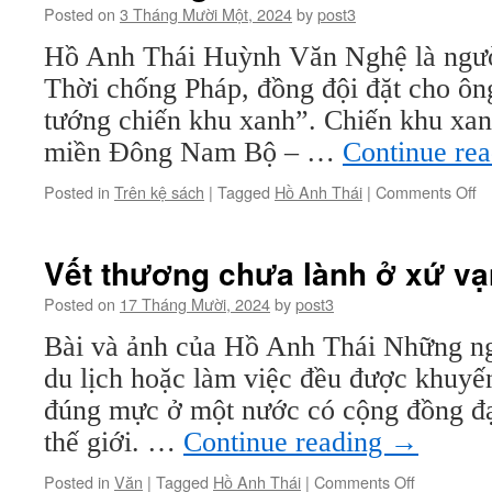
Posted on
3 Tháng Mười Một, 2024
by
post3
Hồ Anh Thái Huỳnh Văn Nghệ là người
Thời chống Pháp, đồng đội đặt cho ôn
tướng chiến khu xanh”. Chiến khu xan
miền Đông Nam Bộ – …
Continue re
o
Posted in
Trên kệ sách
|
Tagged
Hồ Anh Thái
|
Comments Off
Vi
tư
l
Vết thương chưa lành ở xứ vạ
th
ở
Posted on
17 Tháng Mười, 2024
by
post3
ch
Bài và ảnh của Hồ Anh Thái Những ng
k
x
du lịch hoặc làm việc đều được khuyế
đúng mực ở một nước có cộng đồng đạ
thế giới. …
Continue reading
→
on
Posted in
Văn
|
Tagged
Hồ Anh Thái
|
Comments Off