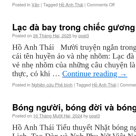
on
Posted in
Văn
|
Tagged
Hồ Anh Thái
|
Comments Off
Tình
yêu
sau
Lạc đà bay trong chiếc gương 
chiến
tranh
Posted on
26 Tháng Hai, 2025
by
post3
–
Hồ Anh Thái Mười truyện ngắn trong
Nhớ
lại
cái tên huyền ảo và nhẹ nhõm: Lạc đà
chuyện
vẻ nhẹ nhõm của những câu chuyện là
làm
sách
thực, có khi …
Continue reading
→
ở
Mỹ
Posted in
Nghiên cứu Phê bình
|
Tagged
Hồ Anh Thái
|
Commen
Bóng người, bóng đời và bón
Posted on
10 Tháng Mười Hai, 2024
by
post3
Hồ Anh Thái Tiểu thuyết Nhặt bóng n