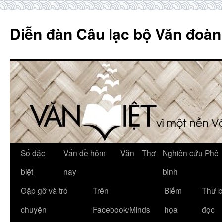
Skip
to
Diễn đàn Câu lạc bộ Văn đoàn
content
Số đặc
Vấn đề hôm
Văn
Thơ
Nghiên cứu Phê
biệt
nay
bình
Gặp gỡ và trò
Trên
Biếm
Thư 
chuyện
Facebook/Minds
họa
đọc