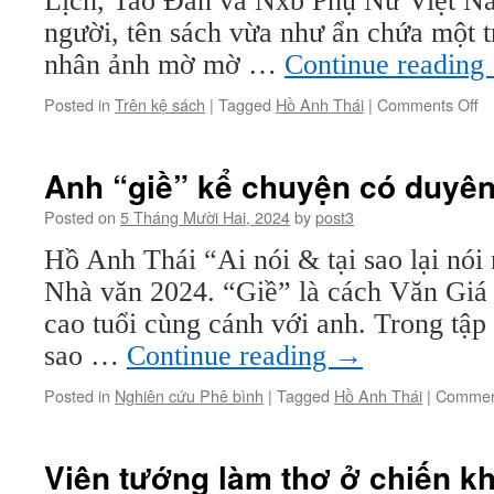
Lịch, Tao Đàn và Nxb Phụ Nữ Việt N
người, tên sách vừa như ẩn chứa một tri
nhân ảnh mờ mờ …
Continue reading
o
Posted in
Trên kệ sách
|
Tagged
Hồ Anh Thái
|
Comments Off
B
ng
b
Anh “giề” kể chuyện có duyê
đờ
và
Posted on
5 Tháng Mười Hai, 2024
by
post3
b
Hồ Anh Thái “Ai nói & tại sao lại nó
m
Nhà văn 2024. “Giề” là cách Văn Giá
cao tuổi cùng cánh với anh. Trong tập 
sao …
Continue reading
→
Posted in
Nghiên cứu Phê bình
|
Tagged
Hồ Anh Thái
|
Commen
Viên tướng làm thơ ở chiến k