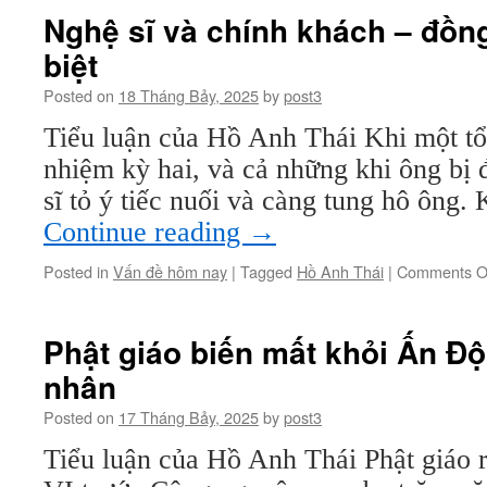
nào
Nghệ sĩ và chính khách – đồn
cũng
biệt
có
người
Posted on
18 Tháng Bảy, 2025
by
post3
đọc
vô
Tiểu luận của Hồ Anh Thái Khi một tổ
hình
nhiệm kỳ hai, và cả những khi ông bị 
sĩ tỏ ý tiếc nuối và càng tung hô ông
Continue reading
→
Posted in
Vấn đề hôm nay
|
Tagged
Hồ Anh Thái
|
Comments O
Phật giáo biến mất khỏi Ấn Độ
nhân
Posted on
17 Tháng Bảy, 2025
by
post3
Tiểu luận của Hồ Anh Thái Phật giáo 