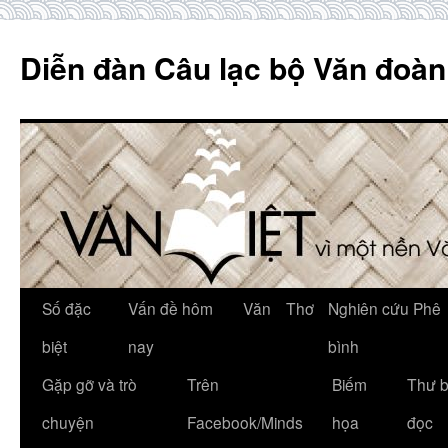
Skip
to
Diễn đàn Câu lạc bộ Văn đoàn
content
Số đặc
Vấn đề hôm
Văn
Thơ
Nghiên cứu Phê
biệt
nay
bình
Gặp gỡ và trò
Trên
Biếm
Thư 
chuyện
Facebook/Minds
họa
đọc