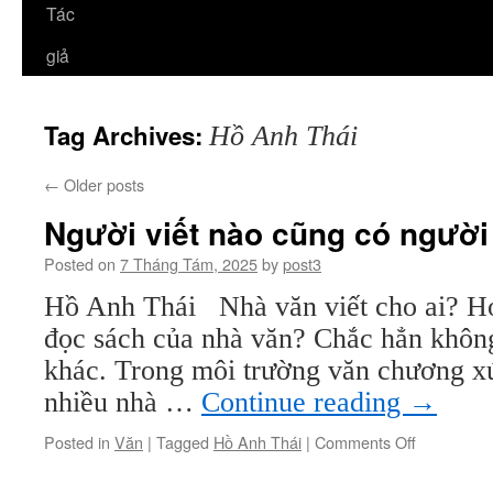
Tác
giả
Tag Archives:
Hồ Anh Thái
←
Older posts
Người viết nào cũng có người
Posted on
7 Tháng Tám, 2025
by
post3
Hồ Anh Thái Nhà văn viết cho ai? Ho
đọc sách của nhà văn? Chắc hẳn không
khác. Trong môi trường văn chương xứ
nhiều nhà …
Continue reading
→
on
Posted in
Văn
|
Tagged
Hồ Anh Thái
|
Comments Off
Người
viết