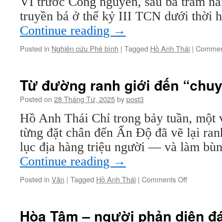
VI trước Công nguyên, sau ba trăm nă
truyền bá ở thế kỷ III TCN dưới thời
Continue reading
→
Posted in
Nghiên cứu Phê bình
|
Tagged
Hồ Anh Thái
|
Commen
Từ đường ranh giới đến “chu
Posted on
28 Tháng Tư, 2025
by
post3
Hồ Anh Thái Chỉ trong bảy tuần, một 
từng đặt chân đến Ấn Độ đã vẽ lại ran
lục địa hàng triệu người — và làm bù
Continue reading
→
on
Posted in
Văn
|
Tagged
Hồ Anh Thái
|
Comments Off
Từ
đường
ranh
Hòa Tâm – người phản diện đ
giới