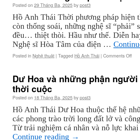
đến
Posted on
29 Tháng Ba, 2025
by
post3
“chuyến
Hồ Anh Thái Thời phương pháp hiện t
tàu
ma”
còn thống soái, những nghệ sĩ “phải” 
đều… thiệt thòi. Hầu như thế. Diễn h
Nghệ sĩ Hòa Tâm của điện …
Continu
on
Posted in
Nghệ thuật
|
Tagged
Hồ Anh Thái
|
Comments Off
Hòa
Tâ
–
Dư Hoa và những phận người 
ngư
thời cuộc
phả
diện
Posted on
18 Tháng Ba, 2025
by
post3
đán
mế
Hồ Anh Thái Dư Hoa thuộc thế hệ nhữ
các phong trào trời long đất lở và côn
Từ trải nghiệm cá nhân và nỗ lực khai
Continue reading
→