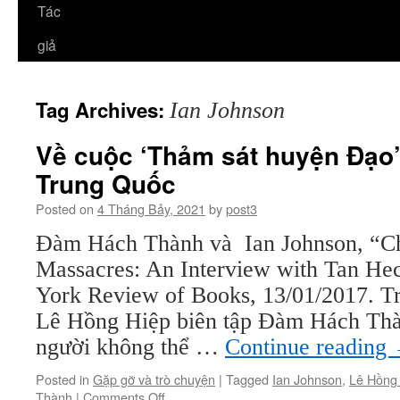
Tác
giả
Tag Archives:
Ian Johnson
Về cuộc ‘Thảm sát huyện Đạo’
Trung Quốc
Posted on
4 Tháng Bảy, 2021
by
post3
Đàm Hách Thành và Ian Johnson, “Ch
Massacres: An Interview with Tan H
York Review of Books, 13/01/2017. T
Lê Hồng Hiệp biên tập Đàm Hách Thà
người không thể …
Continue reading
Posted in
Gặp gỡ và trò chuyện
|
Tagged
Ian Johnson
,
Lê Hồng
on
Thành
|
Comments Off