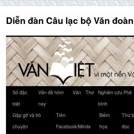
Skip
to
Diễn đàn Câu lạc bộ Văn đoàn
content
Số đặc
Vấn đề hôm
Văn
Thơ
Nghiên cứu Phê
biệt
nay
bình
Gặp gỡ và trò
Trên
Biếm
Thư 
chuyện
Facebook/Minds
họa
đọc