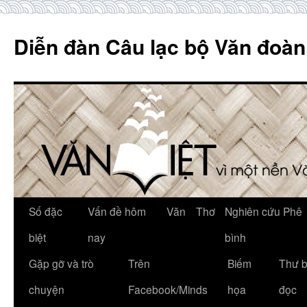
Skip
to
Diễn đàn Câu lạc bộ Văn đoàn
content
Số đặc
Vấn đề hôm
Văn
Thơ
Nghiên cứu Phê
biệt
nay
bình
Gặp gỡ và trò
Trên
Biếm
Thư 
chuyện
Facebook/Minds
họa
đọc