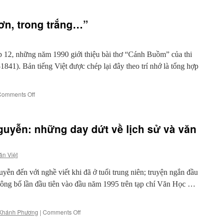
n, trong trắng…”
 12, những năm 1990 giới thiệu bài thơ “Cánh Buồm” của thi
41). Bản tiếng Việt được chép lại đây theo trí nhớ là tổng hợp
on
Comments Off
“Buồm
một
cánh
uyễn: những day dứt về lịch sử và văn
cô
đơn,
trong
ăn Việt
trắng…”
 đến với nghề viết khi đã ở tuổi trung niên; truyện ngắn đầu
ông bố lần đầu tiên vào đầu năm 1995 trên tạp chí Văn Học …
on
Khánh Phương
|
Comments Off