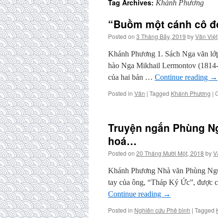
Tag Archives:
Khánh Phương
“Buồm một cánh cô đơ
Posted on
3 Tháng Bảy, 2019
by
Văn Việt
Khánh Phương 1. Sách Nga văn lớp
hào Nga Mikhail Lermontov (1814-18
của hai bản …
Continue reading
→
Posted in
Văn
|
Tagged
Khánh Phương
|
Truyện ngắn Phùng Ng
hoá…
Posted on
20 Tháng Mười Một, 2018
by
V
Khánh Phương Nhà văn Phùng Nguyễn
tay của ông, “Tháp Ký Ức”, được c
Continue reading
→
Posted in
Nghiên cứu Phê bình
|
Tagged