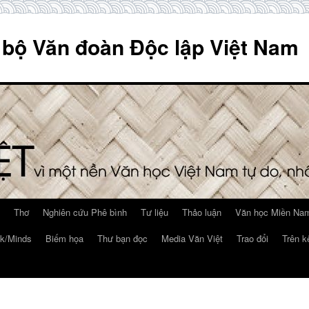
 bộ Văn đoàn Độc lập Việt Nam
Thơ
Nghiên cứu Phê bình
Tư liệu
Thảo luận
Văn học Miền Nam
k/Minds
Biếm họa
Thư bạn đọc
Media Văn Việt
Trao đổi
Trên k