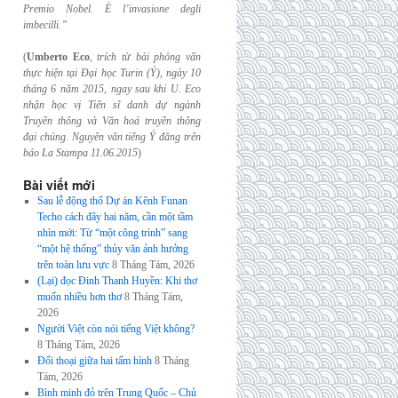
Premio Nobel. È l’invasione
degli
imbecilli.”
(
Umberto Eco
,
trích từ bài phỏng vấn
thực hiện tại Đại học Turin (Ý), ngày 10
tháng 6
năm 2015, ngay sau khi U. Eco
nhận học vị Tiến sĩ danh dự ngành
Truyền thông và
Văn hoá truyền thông
đại chúng. Nguyên văn tiếng Ý đăng trên
báo La Stampa
11.06.2015
)
Bài viết mới
Sau lễ động thổ Dự án Kênh Funan
Techo cách đây hai năm, cần một tầm
nhìn mới: Từ “một công trình” sang
“một hệ thống” thủy văn ảnh hưởng
trên toàn lưu vực
8 Tháng Tám, 2026
(Lại) đọc Đinh Thanh Huyền: Khi thơ
muốn nhiều hơn thơ
8 Tháng Tám,
2026
Người Việt còn nói tiếng Việt không?
8 Tháng Tám, 2026
Đối thoại giữa hai tấm hình
8 Tháng
Tám, 2026
Bình minh đỏ trên Trung Quốc – Chủ