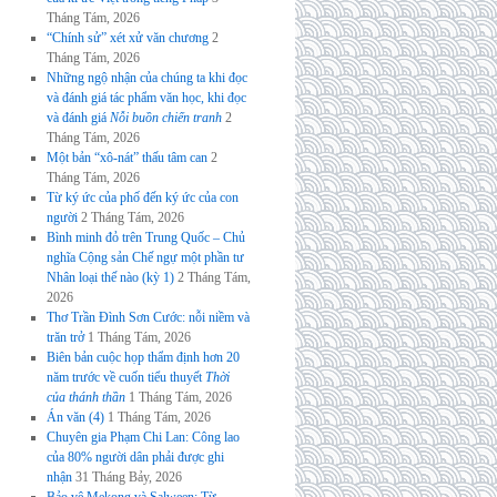
Tháng Tám, 2026
“Chính sử” xét xử văn chương
2
Tháng Tám, 2026
Những ngộ nhận của chúng ta khi đọc
và đánh giá tác phẩm văn học, khi đọc
và đánh giá
Nỗi buồn chiến tranh
2
Tháng Tám, 2026
Một bản “xô-nát” thấu tâm can
2
Tháng Tám, 2026
Từ ký ức của phố đến ký ức của con
người
2 Tháng Tám, 2026
Bình minh đỏ trên Trung Quốc – Chủ
nghĩa Cộng sản Chế ngự một phần tư
Nhân loại thế nào (kỳ 1)
2 Tháng Tám,
2026
Thơ Trần Đình Sơn Cước: nỗi niềm và
trăn trở
1 Tháng Tám, 2026
Biên bản cuộc họp thẩm định hơn 20
năm trước về cuốn tiểu thuyết
Thời
của thánh thần
1 Tháng Tám, 2026
Án văn (4)
1 Tháng Tám, 2026
Chuyên gia Phạm Chi Lan: Công lao
của 80% người dân phải được ghi
nhận
31 Tháng Bảy, 2026