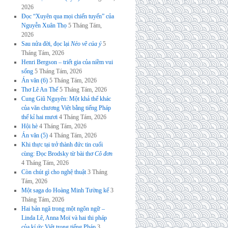
2026
Đọc “Xuyên qua mọi chiến tuyến” của
Nguyễn Xuân Thọ
5 Tháng Tám,
2026
Sau nửa đời, đọc lại
Nẻo về của ý
5
Tháng Tám, 2026
Henri Bergson – triết gia của niềm vui
sống
5 Tháng Tám, 2026
Án văn (6)
5 Tháng Tám, 2026
Thơ Lê An Thế
5 Tháng Tám, 2026
Cung Giũ Nguyên: Một khả thể khác
của văn chương Việt bằng tiếng Pháp
thế kỉ hai mươi
4 Tháng Tám, 2026
Hội hè
4 Tháng Tám, 2026
Án văn (5)
4 Tháng Tám, 2026
Khi thực tại trở thành đức tin cuối
cùng: Đọc Brodsky từ bài thơ
Cô đơn
4 Tháng Tám, 2026
Còn chút gì cho nghệ thuật
3 Tháng
Tám, 2026
Một saga do Hoàng Minh Tường kể
3
Tháng Tám, 2026
Hai bản ngã trong một ngôn ngữ –
Linda Lê, Anna Moï và hai thi pháp
của kí ức Việt trong tiếng Pháp
3