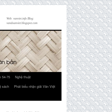
Web: vanviet.info Blog:
vandoanviet.blogspot.com
 54-75
Nghệ thuật
ệ sách
Phát biểu nhận giải Văn Việt