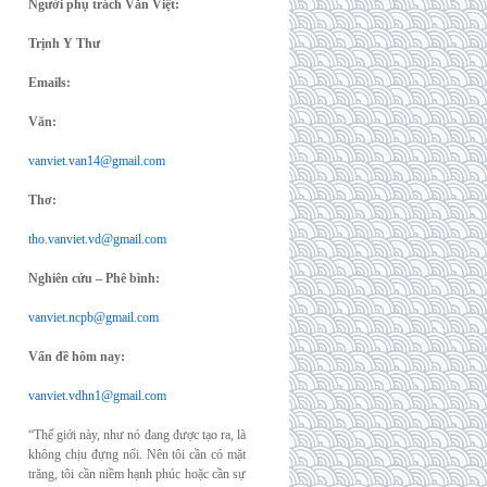
Người phụ trách Văn Việt:
Trịnh Y Thư
Emails:
Văn:
vanviet.van14@gmail.com
Thơ:
tho.vanviet.vd@gmail.com
Nghiên cứu – Phê bình:
vanviet.ncpb@gmail.com
Vấn đề hôm nay:
vanviet.vdhn1@gmail.com
“Thế giới này, như nó đang được tạo ra, là
không chịu đựng nổi. Nên tôi cần có mặt
trăng, tôi cần niềm hạnh phúc hoặc cần sự