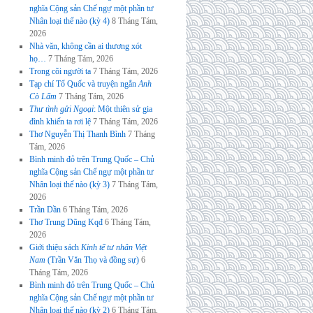
nghĩa Cộng sản Chế ngự một phần tư
Nhân loại thế nào (kỳ 4)
8 Tháng Tám,
2026
Nhà văn, không cần ai thương xót
họ…
7 Tháng Tám, 2026
Trong cõi người ta
7 Tháng Tám, 2026
Tạp chí Tổ Quốc và truyện ngắn
Anh
Cò Lấm
7 Tháng Tám, 2026
Thư tình gửi Ngoại
: Một thiên sử gia
đình khiến ta rơi lệ
7 Tháng Tám, 2026
Thơ Nguyễn Thị Thanh Bình
7 Tháng
Tám, 2026
Bình minh đỏ trên Trung Quốc – Chủ
nghĩa Cộng sản Chế ngự một phần tư
Nhân loại thế nào (kỳ 3)
7 Tháng Tám,
2026
Trần Dần
6 Tháng Tám, 2026
Thơ Trung Dũng Kqđ
6 Tháng Tám,
2026
Giới thiệu sách
Kinh tế tư nhân Việt
Nam
(Trần Văn Thọ và đồng sự)
6
Tháng Tám, 2026
Bình minh đỏ trên Trung Quốc – Chủ
nghĩa Cộng sản Chế ngự một phần tư
Nhân loại thế nào (kỳ 2)
6 Tháng Tám,