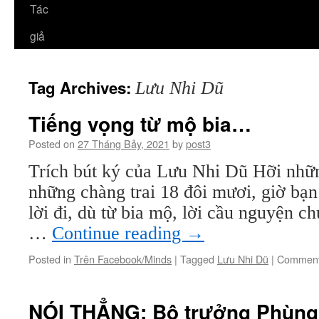
Tác
giả
Tag Archives:
Lưu Nhi Dũ
Tiếng vọng từ mộ bia…
Posted on
27 Tháng Bảy, 2021
by
post3
Trích bút ký của Lưu Nhi Dũ Hỡi nhữn
những chàng trai 18 đôi mươi, giờ bạ
lời đi, dù từ bia mộ, lời cầu nguyện c
…
Continue reading
→
Posted in
Trên Facebook/Minds
|
Tagged
Lưu Nhi Dũ
|
Comment
NÓI THẲNG: Bộ trưởng Phùng