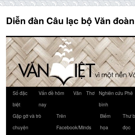
Skip
to
Diễn đàn Câu lạc bộ Văn đoàn
content
Số đặc
Vấn đề hôm
Văn
Thơ
Nghiên cứu Phê
biệt
nay
bình
Gặp gỡ và trò
Trên
Biếm
Thư 
chuyện
Facebook/Minds
họa
đọc