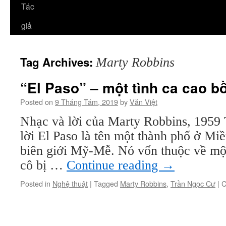
Tác
giả
Tag Archives:
Marty Robbins
“El Paso” – một tình ca cao bồ
Posted on
9 Tháng Tám, 2019
by
Văn Việt
Nhạc và lời của Marty Robbins, 1959
lời El Paso là tên một thành phố ở M
biên giới Mỹ-Mễ. Nó vốn thuộc về mộ
cô bị …
Continue reading
→
Posted in
Nghệ thuật
|
Tagged
Marty Robbins
,
Trần Ngọc Cư
|
C