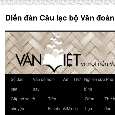
Skip
to
Diễn đàn Câu lạc bộ Văn đoàn
content
Số đặc
Vấn đề hôm
Văn
Thơ
Nghiên cứu Phê
biệt
nay
bình
Gặp gỡ và trò
Trên
Biếm
Thư 
chuyện
Facebook/Minds
họa
đọc