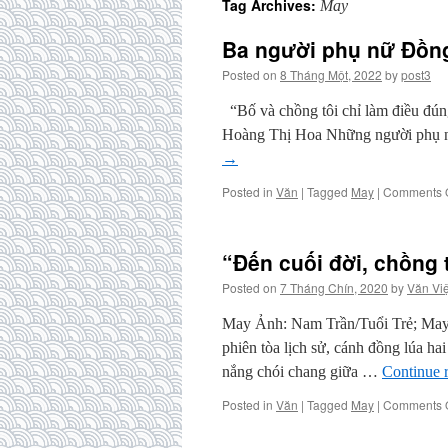
Tag Archives:
May
Ba người phụ nữ Đồng
Posted on
8 Tháng Một, 2022
by
post3
“Bố và chồng tôi chỉ làm điều đ
Hoàng Thị Hoa Những người phụ nữ
→
Posted in
Văn
|
Tagged
May
|
Comments O
“Đến cuối đời, chồng 
Posted on
7 Tháng Chín, 2020
by
Văn Việ
May Ảnh: Nam Trần/Tuổi Trẻ; May
phiên tòa lịch sử, cánh đồng lúa h
nắng chói chang giữa …
Continue 
Posted in
Văn
|
Tagged
May
|
Comments O