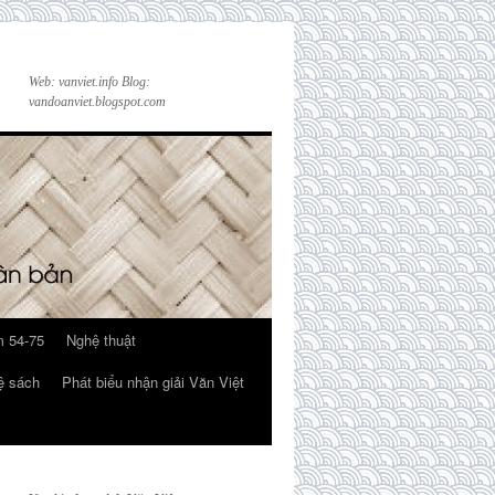
Web: vanviet.info Blog:
vandoanviet.blogspot.com
 54-75
Nghệ thuật
ệ sách
Phát biểu nhận giải Văn Việt