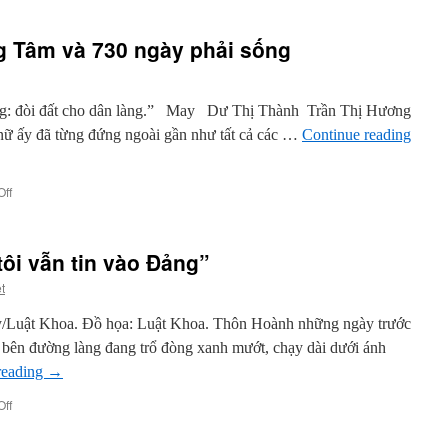
 Tâm và 730 ngày phải sống
úng: đòi đất cho dân làng.” May Dư Thị Thành Trần Thị Hương
 ấy đã từng đứng ngoài gần như tất cả các …
Continue reading
on
ff
Ba
người
phụ
tôi vẫn tin vào Đảng”
nữ
Đồng
t
Tâm
và
/Luật Khoa. Đồ họa: Luật Khoa. Thôn Hoành những ngày trước
730
ai bên đường làng đang trổ đòng xanh mướt, chạy dài dưới ánh
ngày
phải
reading
→
sống
on
ff
“Đến
cuối