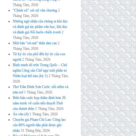
Tháng Tám, 2026
“Chính sử” xét xử văn chương
2
Tháng Tám, 2026
Những ngộ nhận của chúng ta khi đọc
và đánh giá tác phẩm văn học, khi đọc
và đánh giá
Nỗi buồn chiến tranh
2
Tháng Tám, 2026
Một bản “xô-nát” thấu tâm can
2
Tháng Tám, 2026
Từ ký ức của phố đến ký ức của con
người
2 Tháng Tám, 2026
Bình minh đỏ trên Trung Quốc – Chủ
nghĩa Cộng sản Chế ngự một phần tư
Nhân loại thế nào (kỳ 1)
2 Tháng Tám,
2026
Thơ Trần Đình Sơn Cước: nỗi niềm và
trăn trở
1 Tháng Tám, 2026
Biên bản cuộc họp thẩm định hơn 20
năm trước về cuốn tiểu thuyết
Thời
của thánh thần
1 Tháng Tám, 2026
Án văn (4)
1 Tháng Tám, 2026
Chuyên gia Phạm Chi Lan: Công lao
của 80% người dân phải được ghi
nhận
31 Tháng Bảy, 2026