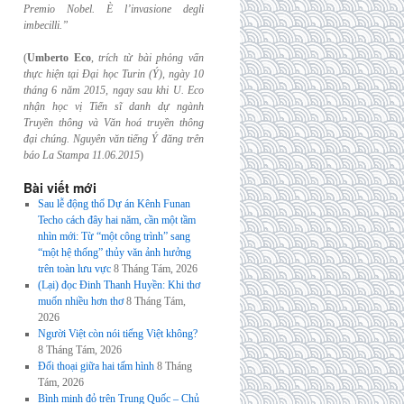
Premio Nobel. È l’invasione
degli
imbecilli.”
(
Umberto Eco
,
trích từ bài phỏng vấn
thực hiện tại Đại học Turin (Ý), ngày 10
tháng 6
năm 2015, ngay sau khi U. Eco
nhận học vị Tiến sĩ danh dự ngành
Truyền thông và
Văn hoá truyền thông
đại chúng. Nguyên văn tiếng Ý đăng trên
báo La Stampa
11.06.2015
)
Bài viết mới
Sau lễ động thổ Dự án Kênh Funan
Techo cách đây hai năm, cần một tầm
nhìn mới: Từ “một công trình” sang
“một hệ thống” thủy văn ảnh hưởng
trên toàn lưu vực
8 Tháng Tám, 2026
(Lại) đọc Đinh Thanh Huyền: Khi thơ
muốn nhiều hơn thơ
8 Tháng Tám,
2026
Người Việt còn nói tiếng Việt không?
8 Tháng Tám, 2026
Đối thoại giữa hai tấm hình
8 Tháng
Tám, 2026
Bình minh đỏ trên Trung Quốc – Chủ