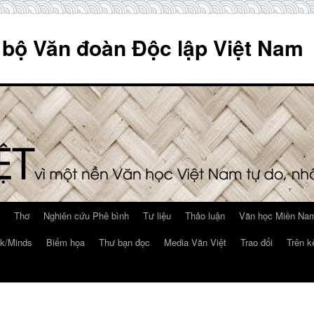
 bộ Văn đoàn Độc lập Việt Nam
Thơ
Nghiên cứu Phê bình
Tư liệu
Thảo luận
Văn học Miền Nam
k/Minds
Biếm họa
Thư bạn đọc
Media Văn Việt
Trao đổi
Trên k