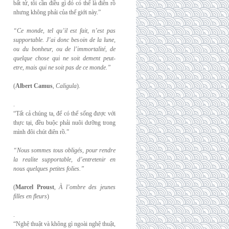
bất tử, tôi cần điều gì đó có thể là điên rồ
nhưng không phải của thế giới này.”
“Ce monde, tel qu’il est fait, n’est pas
supportable. J’ai donc besoin de la lune,
ou du
bonheur, ou de l’immortalité, de
quelque chose qui ne soit dement peut-
etre, mais qui
ne soit pas de ce monde.”
(
Albert Camus
,
Caligula
).
.
“Tất cả chúng ta, để có thể sống được với
thực tại, đều buộc phải nuôi dưỡng trong
mình đôi chút điên rồ.”
“Nous sommes tous obligés, pour rendre
la realite supportable, d’entretenir en
nous
quelques petites folies.”
(
Marcel Proust
,
À l’ombre des jeunes
filles en fleurs
)
.
“Nghệ thuật và không gì ngoài nghệ thuật,