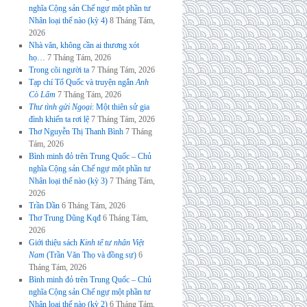
nghĩa Cộng sản Chế ngự một phần tư
Nhân loại thế nào (kỳ 4)
8 Tháng Tám,
2026
Nhà văn, không cần ai thương xót
họ…
7 Tháng Tám, 2026
Trong cõi người ta
7 Tháng Tám, 2026
Tạp chí Tổ Quốc và truyện ngắn
Anh
Cò Lấm
7 Tháng Tám, 2026
Thư tình gửi Ngoại
: Một thiên sử gia
đình khiến ta rơi lệ
7 Tháng Tám, 2026
Thơ Nguyễn Thị Thanh Bình
7 Tháng
Tám, 2026
Bình minh đỏ trên Trung Quốc – Chủ
nghĩa Cộng sản Chế ngự một phần tư
Nhân loại thế nào (kỳ 3)
7 Tháng Tám,
2026
Trần Dần
6 Tháng Tám, 2026
Thơ Trung Dũng Kqđ
6 Tháng Tám,
2026
Giới thiệu sách
Kinh tế tư nhân Việt
Nam
(Trần Văn Thọ và đồng sự)
6
Tháng Tám, 2026
Bình minh đỏ trên Trung Quốc – Chủ
nghĩa Cộng sản Chế ngự một phần tư
Nhân loại thế nào (kỳ 2)
6 Tháng Tám,