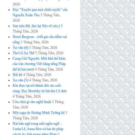
2026
Đọc “Xuyên qua mọi chiến tuyến” của
Nguyễn Xuân Thọ
5 Tháng Tám,
2026
Sau nửa đời, đọc lại
Nẻo về của ý
5
Tháng Tám, 2026
Henri Bergson – triết gia của niềm vui
sống
5 Tháng Tám, 2026
Án văn (6)
5 Tháng Tám, 2026
Thơ Lê An Thế
5 Tháng Tám, 2026
Cung Giũ Nguyên: Một khả thể khác
của văn chương Việt bằng tiếng Pháp
thế kỉ hai mươi
4 Tháng Tám, 2026
Hội hè
4 Tháng Tám, 2026
Án văn (5)
4 Tháng Tám, 2026
Khi thực tại trở thành đức tin cuối
cùng: Đọc Brodsky từ bài thơ
Cô đơn
4 Tháng Tám, 2026
Còn chút gì cho nghệ thuật
3 Tháng
Tám, 2026
Một saga do Hoàng Minh Tường kể
3
Tháng Tám, 2026
Hai bản ngã trong một ngôn ngữ –
Linda Lê, Anna Moï và hai thi pháp
của kí ức Việt trong tiếng Pháp
3