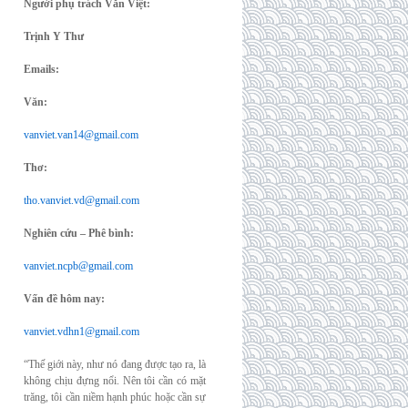
Người phụ trách Văn Việt:
Trịnh Y Thư
Emails:
Văn:
vanviet.van14@gmail.com
Thơ:
tho.vanviet.vd@gmail.com
Nghiên cứu – Phê bình:
vanviet.ncpb@gmail.com
Vấn đề hôm nay:
vanviet.vdhn1@gmail.com
“Thế giới này, như nó đang được tạo ra, là
không chịu đựng nổi. Nên tôi cần có mặt
trăng, tôi cần niềm hạnh phúc hoặc cần sự