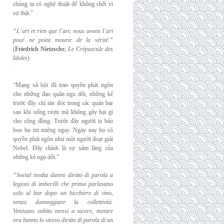
chúng ta có nghệ thuật để không chết vì
sự thật.”
“L’art et rien que l’art, nous avons l’art
pour ne point mourir de la vérité.”
(
Friedrich
Nietzsche
,
Le Crépuscule des
Idoles
)
.
“Mạng xã hội đã trao quyền phát ngôn
cho những đạo quân ngu dốt, những kẻ
trước đây chỉ tán dóc trong các quán bar
sau khi uống rượu mà không gây hại gì
cho cộng đồng. Trước đây người ta bảo
bọn họ im miệng ngay. Ngày nay họ có
quyền phát ngôn như một người đoạt giải
Nobel. Đây chính là sự xâm lăng của
những kẻ ngu dốt.”
“Social media danno diritto di parola a
legioni di imbecilli che prima parlavano
solo al
bar dopo un bicchiere di vino,
senza danneggiare la collettività.
Venivano subito messi a
tacere, mentre
ora hanno lo stesso diritto di parola di un