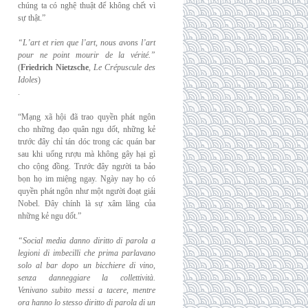
chúng ta có nghệ thuật để không chết vì
sự thật.”
“L’art et rien que l’art, nous avons l’art
pour ne point mourir de la vérité.”
(
Friedrich
Nietzsche
,
Le Crépuscule des
Idoles
)
.
“Mạng xã hội đã trao quyền phát ngôn
cho những đạo quân ngu dốt, những kẻ
trước đây chỉ tán dóc trong các quán bar
sau khi uống rượu mà không gây hại gì
cho cộng đồng. Trước đây người ta bảo
bọn họ im miệng ngay. Ngày nay họ có
quyền phát ngôn như một người đoạt giải
Nobel. Đây chính là sự xâm lăng của
những kẻ ngu dốt.”
“Social media danno diritto di parola a
legioni di imbecilli che prima parlavano
solo al
bar dopo un bicchiere di vino,
senza danneggiare la collettività.
Venivano subito messi a
tacere, mentre
ora hanno lo stesso diritto di parola di un