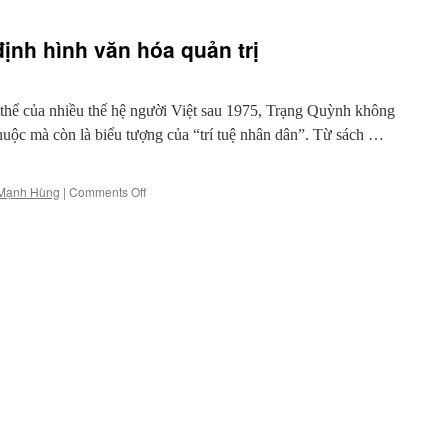
định hình văn hóa quản trị
hể của nhiều thế hệ người Việt sau 1975, Trạng Quỳnh không
thuộc mà còn là biểu tượng của “trí tuệ nhân dân”. Từ sách …
on
Mạnh Hùng
|
Comments Off
Khi
trí
khôn
dân
gian
định
hình
văn
hóa
quản
trị