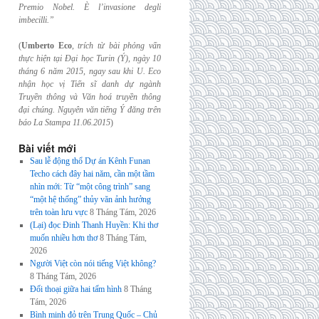
Premio Nobel. È l’invasione
degli
imbecilli.”
(
Umberto Eco
,
trích từ bài phỏng vấn
thực hiện tại Đại học Turin (Ý), ngày 10
tháng 6
năm 2015, ngay sau khi U. Eco
nhận học vị Tiến sĩ danh dự ngành
Truyền thông và
Văn hoá truyền thông
đại chúng. Nguyên văn tiếng Ý đăng trên
báo La Stampa
11.06.2015
)
Bài viết mới
Sau lễ động thổ Dự án Kênh Funan
Techo cách đây hai năm, cần một tầm
nhìn mới: Từ “một công trình” sang
“một hệ thống” thủy văn ảnh hưởng
trên toàn lưu vực
8 Tháng Tám, 2026
(Lại) đọc Đinh Thanh Huyền: Khi thơ
muốn nhiều hơn thơ
8 Tháng Tám,
2026
Người Việt còn nói tiếng Việt không?
8 Tháng Tám, 2026
Đối thoại giữa hai tấm hình
8 Tháng
Tám, 2026
Bình minh đỏ trên Trung Quốc – Chủ