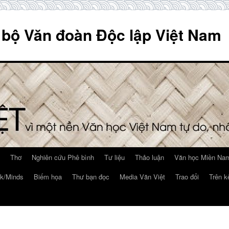
 bộ Văn đoàn Độc lập Việt Nam
Thơ
Nghiên cứu Phê bình
Tư liệu
Thảo luận
Văn học Miền Nam
k/Minds
Biếm họa
Thư bạn đọc
Media Văn Việt
Trao đổi
Trên k