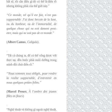
bất tử, tôi cần điều gì đó có thể là điên rồ
nhưng không phải của thế giới này.”
“Ce monde, tel qu’il est fait, n’est pas
supportable. J’ai donc besoin de la lune,
ou du
bonheur, ou de l’immortalité, de
quelque chose qui ne soit dement peut-
etre, mais qui
ne soit pas de ce monde.”
(
Albert Camus
,
Caligula
).
.
“Tất cả chúng ta, để có thể sống được với
thực tại, đều buộc phải nuôi dưỡng trong
mình đôi chút điên rồ.”
“Nous sommes tous obligés, pour rendre
la realite supportable, d’entretenir en
nous
quelques petites folies.”
(
Marcel Proust
,
À l’ombre des jeunes
filles en fleurs
)
.
“Nghệ thuật và không gì ngoài nghệ thuật,