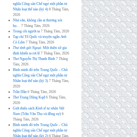
nghĩa Cộng sản Chế ngự một phần tư
Nhân loại thế nào (kỳ 4)
8 Tháng Tám,
2026
Nhà văn, không cần ai thương xót
họ…
7 Tháng Tám, 2026
Trong cõi người ta
7 Tháng Tám, 2026
Tạp chí Tổ Quốc và truyện ngắn
Anh
Cò Lấm
7 Tháng Tám, 2026
Thư tình gửi Ngoại
: Một thiên sử gia
đình khiến ta rơi lệ
7 Tháng Tám, 2026
Thơ Nguyễn Thị Thanh Bình
7 Tháng
Tám, 2026
Bình minh đỏ trên Trung Quốc – Chủ
nghĩa Cộng sản Chế ngự một phần tư
Nhân loại thế nào (kỳ 3)
7 Tháng Tám,
2026
Trần Dần
6 Tháng Tám, 2026
Thơ Trung Dũng Kqđ
6 Tháng Tám,
2026
Giới thiệu sách
Kinh tế tư nhân Việt
Nam
(Trần Văn Thọ và đồng sự)
6
Tháng Tám, 2026
Bình minh đỏ trên Trung Quốc – Chủ
nghĩa Cộng sản Chế ngự một phần tư
Nhân loại thế nào (kỳ 2)
6 Tháng Tám,