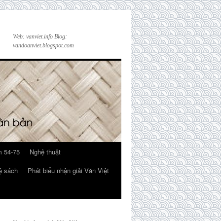
Web: vanviet.info Blog:
vandoanviet.blogspot.com
 54-75
Nghệ thuật
ệ sách
Phát biểu nhận giải Văn Việt