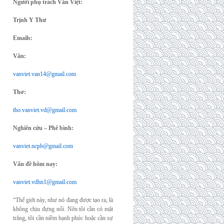
Người phụ trách Văn Việt:
Trịnh Y Thư
Emails:
Văn:
vanviet.van14@gmail.com
Thơ:
tho.vanviet.vd@gmail.com
Nghiên cứu – Phê bình:
vanviet.ncpb@gmail.com
Vấn đề hôm nay:
vanviet.vdhn1@gmail.com
“Thế giới này, như nó đang được tạo ra, là
không chịu đựng nổi. Nên tôi cần có mặt
trăng, tôi cần niềm hạnh phúc hoặc cần sự