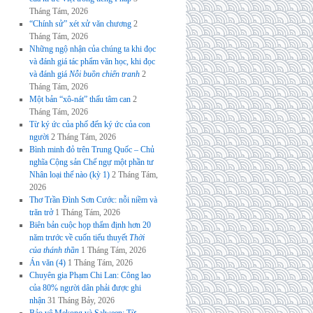
Tháng Tám, 2026
“Chính sử” xét xử văn chương
2
Tháng Tám, 2026
Những ngộ nhận của chúng ta khi đọc
và đánh giá tác phẩm văn học, khi đọc
và đánh giá
Nỗi buồn chiến tranh
2
Tháng Tám, 2026
Một bản “xô-nát” thấu tâm can
2
Tháng Tám, 2026
Từ ký ức của phố đến ký ức của con
người
2 Tháng Tám, 2026
Bình minh đỏ trên Trung Quốc – Chủ
nghĩa Cộng sản Chế ngự một phần tư
Nhân loại thế nào (kỳ 1)
2 Tháng Tám,
2026
Thơ Trần Đình Sơn Cước: nỗi niềm và
trăn trở
1 Tháng Tám, 2026
Biên bản cuộc họp thẩm định hơn 20
năm trước về cuốn tiểu thuyết
Thời
của thánh thần
1 Tháng Tám, 2026
Án văn (4)
1 Tháng Tám, 2026
Chuyên gia Phạm Chi Lan: Công lao
của 80% người dân phải được ghi
nhận
31 Tháng Bảy, 2026