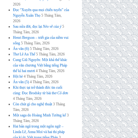
2026
Đọc “Xuyên qua mọi chiến tuyến” của
Nguyễn Xuân Thọ
5 Tháng Tám,
2026
Sau nửa đời, đọc lại
Nẻo về của ý
5
Tháng Tám, 2026
Henri Bergson – triết gia của niềm vui
sống
5 Tháng Tám, 2026
Án văn (6)
5 Tháng Tám, 2026
Thơ Lê An Thế
5 Tháng Tám, 2026
Cung Giũ Nguyên: Một khả thể khác
của văn chương Việt bằng tiếng Pháp
thế kỉ hai mươi
4 Tháng Tám, 2026
Hội hè
4 Tháng Tám, 2026
Án văn (5)
4 Tháng Tám, 2026
Khi thực tại trở thành đức tin cuối
cùng: Đọc Brodsky từ bài thơ
Cô đơn
4 Tháng Tám, 2026
Còn chút gì cho nghệ thuật
3 Tháng
Tám, 2026
Một saga do Hoàng Minh Tường kể
3
Tháng Tám, 2026
Hai bản ngã trong một ngôn ngữ –
Linda Lê, Anna Moï và hai thi pháp
của kí ức Việt trong tiếng Pháp
3