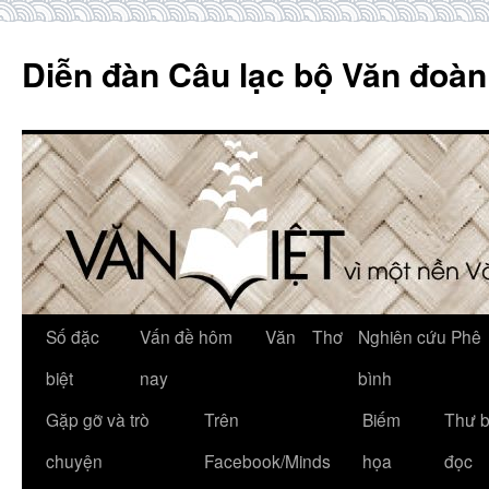
Skip
to
Diễn đàn Câu lạc bộ Văn đoàn
content
Số đặc
Vấn đề hôm
Văn
Thơ
Nghiên cứu Phê
biệt
nay
bình
Gặp gỡ và trò
Trên
Biếm
Thư 
chuyện
Facebook/Minds
họa
đọc