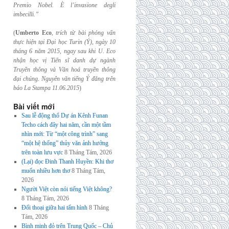
Premio Nobel. È l’invasione
degli
imbecilli.”
(
Umberto Eco
,
trích từ bài phỏng vấn
thực hiện tại Đại học Turin (Ý), ngày 10
tháng 6
năm 2015, ngay sau khi U. Eco
nhận học vị Tiến sĩ danh dự ngành
Truyền thông và
Văn hoá truyền thông
đại chúng. Nguyên văn tiếng Ý đăng trên
báo La Stampa
11.06.2015
)
Bài viết mới
Sau lễ động thổ Dự án Kênh Funan
Techo cách đây hai năm, cần một tầm
nhìn mới: Từ “một công trình” sang
“một hệ thống” thủy văn ảnh hưởng
trên toàn lưu vực
8 Tháng Tám, 2026
(Lại) đọc Đinh Thanh Huyền: Khi thơ
muốn nhiều hơn thơ
8 Tháng Tám,
2026
Người Việt còn nói tiếng Việt không?
8 Tháng Tám, 2026
Đối thoại giữa hai tấm hình
8 Tháng
Tám, 2026
Bình minh đỏ trên Trung Quốc – Chủ