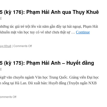
75 (kỳ 176): Phạm Hải Anh qua Thụy Khuê
ệt
ng tác giả trẻ trội lên vài năm gần đây tại hải ngoại, Phạm Hải
 khuôn mặt văn học tuy có vẻ như chưa thật sự …
Continue
on
hụy Khuê
|
Comments Off
Văn
Hải
ngoại
5 (kỳ 175): Phạm Hải Anh – Huyết đằng
sau
1975
ệt
(kỳ
176):
ĩ Ngữ văn chuyên ngành Văn học Trung Quốc. Giảng viên Đại học
Phạm
 sống tại Hà Lan. Đã xuất bản: Huyết đằng (Truyện ngắn NXB
Hải
Anh
qua
on
omments Off
Thụy
Văn
Khuê
Hải