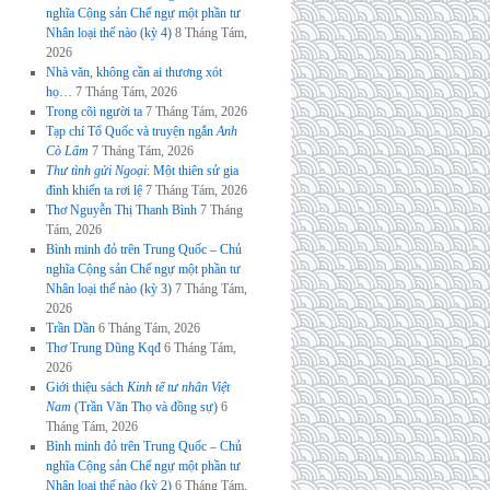
nghĩa Cộng sản Chế ngự một phần tư
Nhân loại thế nào (kỳ 4)
8 Tháng Tám,
2026
Nhà văn, không cần ai thương xót
họ…
7 Tháng Tám, 2026
Trong cõi người ta
7 Tháng Tám, 2026
Tạp chí Tổ Quốc và truyện ngắn
Anh
Cò Lấm
7 Tháng Tám, 2026
Thư tình gửi Ngoại
: Một thiên sử gia
đình khiến ta rơi lệ
7 Tháng Tám, 2026
Thơ Nguyễn Thị Thanh Bình
7 Tháng
Tám, 2026
Bình minh đỏ trên Trung Quốc – Chủ
nghĩa Cộng sản Chế ngự một phần tư
Nhân loại thế nào (kỳ 3)
7 Tháng Tám,
2026
Trần Dần
6 Tháng Tám, 2026
Thơ Trung Dũng Kqđ
6 Tháng Tám,
2026
Giới thiệu sách
Kinh tế tư nhân Việt
Nam
(Trần Văn Thọ và đồng sự)
6
Tháng Tám, 2026
Bình minh đỏ trên Trung Quốc – Chủ
nghĩa Cộng sản Chế ngự một phần tư
Nhân loại thế nào (kỳ 2)
6 Tháng Tám,