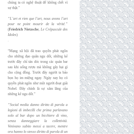
chúng ta có nghệ thuật để không chết vì
sự thật.”
“L’art et rien que l’art, nous avons l’art
pour ne point mourir de la vérité.”
(
Friedrich
Nietzsche
,
Le Crépuscule des
Idoles
)
.
“Mạng xã hội đã trao quyền phát ngôn
cho những đạo quân ngu dốt, những kẻ
trước đây chỉ tán dóc trong các quán bar
sau khi uống rượu mà không gây hại gì
cho cộng đồng. Trước đây người ta bảo
bọn họ im miệng ngay. Ngày nay họ có
quyền phát ngôn như một người đoạt giải
Nobel. Đây chính là sự xâm lăng của
những kẻ ngu dốt.”
“Social media danno diritto di parola a
legioni di imbecilli che prima parlavano
solo al
bar dopo un bicchiere di vino,
senza danneggiare la collettività.
Venivano subito messi a
tacere, mentre
ora hanno lo stesso diritto di parola di un