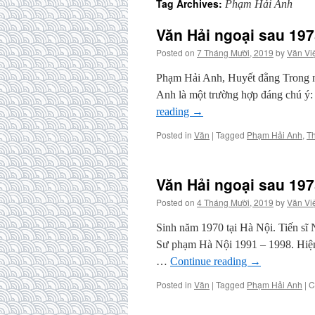
Tag Archives:
Phạm Hải Anh
Văn Hải ngoại sau 19
Posted on
7 Tháng Mười, 2019
by
Văn Vi
Phạm Hải Anh, Huyết đằng Trong nhữ
Anh là một trường hợp đáng chú ý:
reading
→
Posted in
Văn
|
Tagged
Phạm Hải Anh
,
T
Văn Hải ngoại sau 197
Posted on
4 Tháng Mười, 2019
by
Văn Vi
Sinh năm 1970 tại Hà Nội. Tiến s
Sư phạm Hà Nội 1991 – 1998. Hiện
…
Continue reading
→
Posted in
Văn
|
Tagged
Phạm Hải Anh
|
C