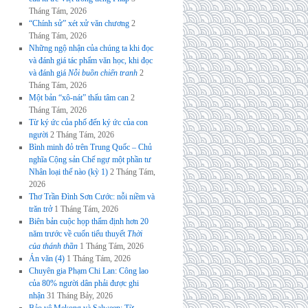
Tháng Tám, 2026
“Chính sử” xét xử văn chương
2
Tháng Tám, 2026
Những ngộ nhận của chúng ta khi đọc
và đánh giá tác phẩm văn học, khi đọc
và đánh giá
Nỗi buồn chiến tranh
2
Tháng Tám, 2026
Một bản “xô-nát” thấu tâm can
2
Tháng Tám, 2026
Từ ký ức của phố đến ký ức của con
người
2 Tháng Tám, 2026
Bình minh đỏ trên Trung Quốc – Chủ
nghĩa Cộng sản Chế ngự một phần tư
Nhân loại thế nào (kỳ 1)
2 Tháng Tám,
2026
Thơ Trần Đình Sơn Cước: nỗi niềm và
trăn trở
1 Tháng Tám, 2026
Biên bản cuộc họp thẩm định hơn 20
năm trước về cuốn tiểu thuyết
Thời
của thánh thần
1 Tháng Tám, 2026
Án văn (4)
1 Tháng Tám, 2026
Chuyên gia Phạm Chi Lan: Công lao
của 80% người dân phải được ghi
nhận
31 Tháng Bảy, 2026