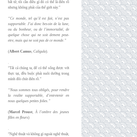
bất tử, tôi cần điều gì đó có thể là điên rồ
nhưng không phải của thế giới này.”
“Ce monde, tel qu’il est fait, n’est pas
supportable. J’ai donc besoin de la lune,
ou du
bonheur, ou de l’immortalité, de
quelque chose qui ne soit dement peut-
etre, mais qui
ne soit pas de ce monde.”
(
Albert Camus
,
Caligula
).
.
“Tất cả chúng ta, để có thể sống được với
thực tại, đều buộc phải nuôi dưỡng trong
mình đôi chút điên rồ.”
“Nous sommes tous obligés, pour rendre
la realite supportable, d’entretenir en
nous
quelques petites folies.”
(
Marcel Proust
,
À l’ombre des jeunes
filles en fleurs
)
.
“Nghệ thuật và không gì ngoài nghệ thuật,