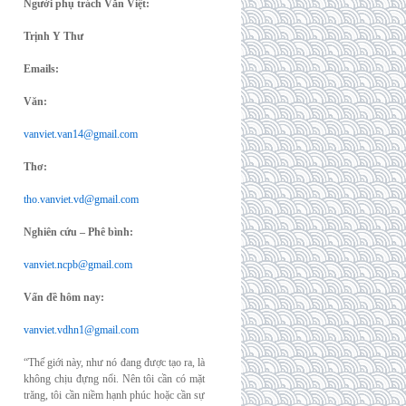
Người phụ trách Văn Việt:
Trịnh Y Thư
Emails:
Văn:
vanviet.van14@gmail.com
Thơ:
tho.vanviet.vd@gmail.com
Nghiên cứu – Phê bình:
vanviet.ncpb@gmail.com
Vấn đề hôm nay:
vanviet.vdhn1@gmail.com
“Thế giới này, như nó đang được tạo ra, là
không chịu đựng nổi. Nên tôi cần có mặt
trăng, tôi cần niềm hạnh phúc hoặc cần sự