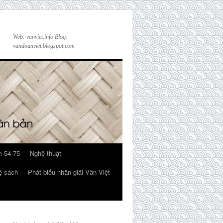
Web: vanviet.info Blog:
vandoanviet.blogspot.com
 54-75
Nghệ thuật
ệ sách
Phát biểu nhận giải Văn Việt