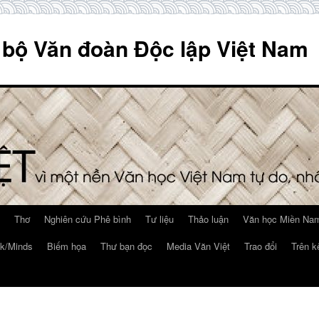
 bộ Văn đoàn Độc lập Việt Nam
Thơ
Nghiên cứu Phê bình
Tư liệu
Thảo luận
Văn học Miền Nam
k/Minds
Biếm họa
Thư bạn đọc
Media Văn Việt
Trao đổi
Trên k