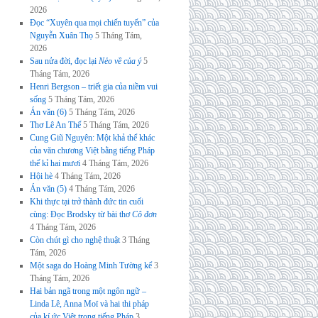
2026
Đọc “Xuyên qua mọi chiến tuyến” của
Nguyễn Xuân Thọ
5 Tháng Tám,
2026
Sau nửa đời, đọc lại
Nẻo về của ý
5
Tháng Tám, 2026
Henri Bergson – triết gia của niềm vui
sống
5 Tháng Tám, 2026
Án văn (6)
5 Tháng Tám, 2026
Thơ Lê An Thế
5 Tháng Tám, 2026
Cung Giũ Nguyên: Một khả thể khác
của văn chương Việt bằng tiếng Pháp
thế kỉ hai mươi
4 Tháng Tám, 2026
Hội hè
4 Tháng Tám, 2026
Án văn (5)
4 Tháng Tám, 2026
Khi thực tại trở thành đức tin cuối
cùng: Đọc Brodsky từ bài thơ
Cô đơn
4 Tháng Tám, 2026
Còn chút gì cho nghệ thuật
3 Tháng
Tám, 2026
Một saga do Hoàng Minh Tường kể
3
Tháng Tám, 2026
Hai bản ngã trong một ngôn ngữ –
Linda Lê, Anna Moï và hai thi pháp
của kí ức Việt trong tiếng Pháp
3