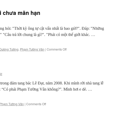
i chưa mãn hạn
 hỏi: "Thời kỳ ông tự cật vấn nhất là bao giờ?". Đáp: "Những
 "Câu trả lời chung là gì?". "Phải có một thế giới khác. …
on
Dương Tường
,
Phạm Tường Vân
|
Comments Off
Dương
Tường
–
Người
chưa
ệt
mãn
hạn
ong đám tang bác Lê Đạt, năm 2008. Khi mình rời nhà tang lễ
he: “Có phải Phạm Tường Vân không?”. Mình hơi e dè. …
on
Phạm Tường Vân
|
Comments Off
Người
sống