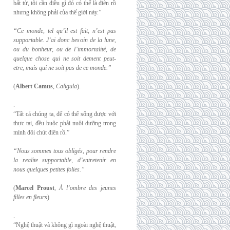
bất tử, tôi cần điều gì đó có thể là điên rồ
nhưng không phải của thế giới này.”
“Ce monde, tel qu’il est fait, n’est pas
supportable. J’ai donc besoin de la lune,
ou du
bonheur, ou de l’immortalité, de
quelque chose qui ne soit dement peut-
etre, mais qui
ne soit pas de ce monde.”
(
Albert Camus
,
Caligula
).
.
“Tất cả chúng ta, để có thể sống được với
thực tại, đều buộc phải nuôi dưỡng trong
mình đôi chút điên rồ.”
“Nous sommes tous obligés, pour rendre
la realite supportable, d’entretenir en
nous
quelques petites folies.”
(
Marcel Proust
,
À l’ombre des jeunes
filles en fleurs
)
.
“Nghệ thuật và không gì ngoài nghệ thuật,