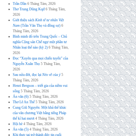
Trần Dần
6 Tháng Tám, 2026
Thơ Trung Dũng Kqđ
6 Tháng Tám,
2026
Giới thiệu sách
Kinh tế tư nhân Việt
Nam
(Trần Văn Thọ và đồng sự)
6
Tháng Tám, 2026
Bình minh đỏ trên Trung Quốc – Chủ
nghĩa Cộng sản Chế ngự một phần tư
Nhân loại thế nào (kỳ 2)
6 Tháng Tám,
2026
Đọc “Xuyên qua mọi chiến tuyến” của
Nguyễn Xuân Thọ
5 Tháng Tám,
2026
Sau nửa đời, đọc lại
Nẻo về của ý
5
Tháng Tám, 2026
Henri Bergson – triết gia của niềm vui
sống
5 Tháng Tám, 2026
Án văn (6)
5 Tháng Tám, 2026
Thơ Lê An Thế
5 Tháng Tám, 2026
Cung Giũ Nguyên: Một khả thể khác
của văn chương Việt bằng tiếng Pháp
thế kỉ hai mươi
4 Tháng Tám, 2026
Hội hè
4 Tháng Tám, 2026
Án văn (5)
4 Tháng Tám, 2026
Khi thực tại trở thành đức tin cuối