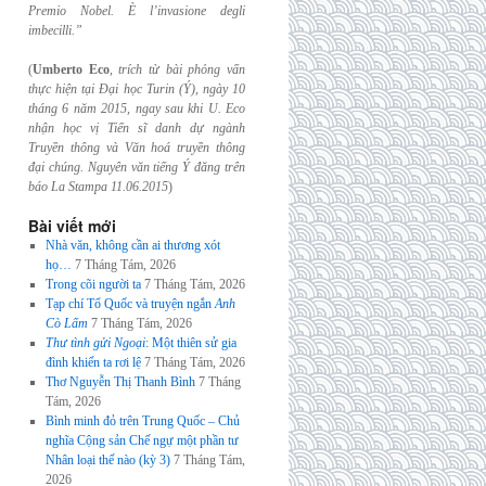
Premio Nobel. È l’invasione
degli
imbecilli.”
(
Umberto Eco
,
trích từ bài phỏng vấn
thực hiện tại Đại học Turin (Ý), ngày 10
tháng 6
năm 2015, ngay sau khi U. Eco
nhận học vị Tiến sĩ danh dự ngành
Truyền thông và
Văn hoá truyền thông
đại chúng. Nguyên văn tiếng Ý đăng trên
báo La Stampa
11.06.2015
)
Bài viết mới
Nhà văn, không cần ai thương xót
họ…
7 Tháng Tám, 2026
Trong cõi người ta
7 Tháng Tám, 2026
Tạp chí Tổ Quốc và truyện ngắn
Anh
Cò Lấm
7 Tháng Tám, 2026
Thư tình gửi Ngoại
: Một thiên sử gia
đình khiến ta rơi lệ
7 Tháng Tám, 2026
Thơ Nguyễn Thị Thanh Bình
7 Tháng
Tám, 2026
Bình minh đỏ trên Trung Quốc – Chủ
nghĩa Cộng sản Chế ngự một phần tư
Nhân loại thế nào (kỳ 3)
7 Tháng Tám,
2026