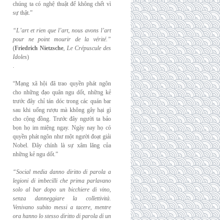
chúng ta có nghệ thuật để không chết vì
sự thật.”
“L’art et rien que l’art, nous avons l’art
pour ne point mourir de la vérité.”
(
Friedrich
Nietzsche
,
Le Crépuscule des
Idoles
)
.
“Mạng xã hội đã trao quyền phát ngôn
cho những đạo quân ngu dốt, những kẻ
trước đây chỉ tán dóc trong các quán bar
sau khi uống rượu mà không gây hại gì
cho cộng đồng. Trước đây người ta bảo
bọn họ im miệng ngay. Ngày nay họ có
quyền phát ngôn như một người đoạt giải
Nobel. Đây chính là sự xâm lăng của
những kẻ ngu dốt.”
“Social media danno diritto di parola a
legioni di imbecilli che prima parlavano
solo al
bar dopo un bicchiere di vino,
senza danneggiare la collettività.
Venivano subito messi a
tacere, mentre
ora hanno lo stesso diritto di parola di un