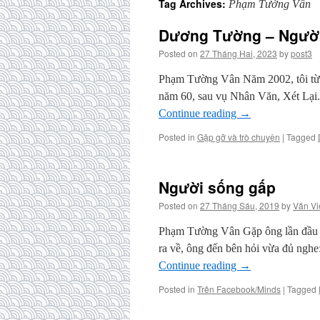
Tag Archives:
Phạm Tường Vân
Dương Tường – Ngườ
Posted on
27 Tháng Hai, 2023
by
post3
Phạm Tường Vân Năm 2002, tôi từng
năm 60, sau vụ Nhân Văn, Xét Lại."
Continue reading
→
Posted in
Gặp gỡ và trò chuyện
|
Tagged
Người sống gấp
Posted on
27 Tháng Sáu, 2019
by
Văn Vi
Phạm Tường Vân Gặp ông lần đầu tr
ra về, ông đến bên hỏi vừa đủ ng
Continue reading
→
Posted in
Trên Facebook/Minds
|
Tagged