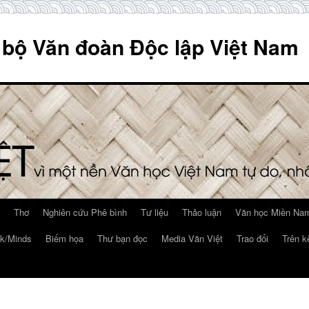
 bộ Văn đoàn Độc lập Việt Nam
Thơ
Nghiên cứu Phê bình
Tư liệu
Thảo luận
Văn học Miền Nam
k/Minds
Biếm họa
Thư bạn đọc
Media Văn Việt
Trao đổi
Trên k