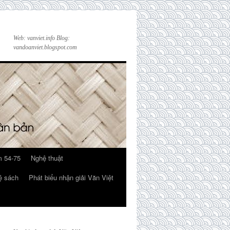
Web: vanviet.info Blog:
vandoanviet.blogspot.com
 54-75
Nghệ thuật
ệ sách
Phát biểu nhận giải Văn Việt