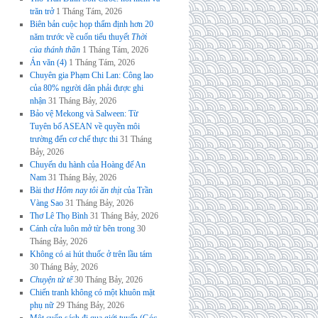
trăn trở
1 Tháng Tám, 2026
Biên bản cuộc họp thẩm định hơn 20
năm trước về cuốn tiểu thuyết
Thời
của thánh thần
1 Tháng Tám, 2026
Án văn (4)
1 Tháng Tám, 2026
Chuyên gia Phạm Chi Lan: Công lao
của 80% người dân phải được ghi
nhận
31 Tháng Bảy, 2026
Bảo vệ Mekong và Salween: Từ
Tuyên bố ASEAN về quyền môi
trường đến cơ chế thực thi
31 Tháng
Bảy, 2026
Chuyến du hành của Hoàng đế An
Nam
31 Tháng Bảy, 2026
Bài thơ
Hôm nay tôi ăn thịt
của Trần
Vàng Sao
31 Tháng Bảy, 2026
Thơ Lê Thọ Bình
31 Tháng Bảy, 2026
Cánh cửa luôn mở từ bên trong
30
Tháng Bảy, 2026
Không có ai hút thuốc ở trên lầu tám
30 Tháng Bảy, 2026
Chuyện tử tế
30 Tháng Bảy, 2026
Chiến tranh không có một khuôn mặt
phụ nữ
29 Tháng Bảy, 2026