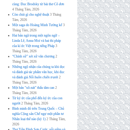
cùng: Đọc Brodsky từ bài thơ
Cô đơn
4 Tháng Tám, 2026
Còn chút gì cho nghệ thuật
3 Tháng
Tám, 2026
Một saga do Hoàng Minh Tường kể
3
Tháng Tám, 2026
Hai bản ngã trong một ngôn ngữ –
Linda Lê, Anna Moï và hai thi pháp
của kí ức Việt trong tiếng Pháp
3
Tháng Tám, 2026
“Chính sử” xét xử văn chương
2
Tháng Tám, 2026
Những ngộ nhận của chúng ta khi đọc
và đánh giá tác phẩm văn học, khi đọc
và đánh giá
Nỗi buồn chiến tranh
2
Tháng Tám, 2026
Một bản “xô-nát” thấu tâm can
2
Tháng Tám, 2026
Từ ký ức của phố đến ký ức của con
người
2 Tháng Tám, 2026
Bình minh đỏ trên Trung Quốc – Chủ
nghĩa Cộng sản Chế ngự một phần tư
Nhân loại thế nào (kỳ 1)
2 Tháng Tám,
2026
Thơ Trần Đình Sơn Cước: nỗi niềm và