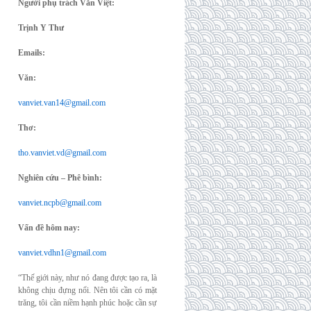
Người phụ trách Văn Việt:
Trịnh Y Thư
Emails:
Văn:
vanviet.van14@gmail.com
Thơ:
tho.vanviet.vd@gmail.com
Nghiên cứu – Phê bình:
vanviet.ncpb@gmail.com
Vấn đề hôm nay:
vanviet.vdhn1@gmail.com
“Thế giới này, như nó đang được tạo ra, là
không chịu đựng nổi. Nên tôi cần có mặt
trăng, tôi cần niềm hạnh phúc hoặc cần sự