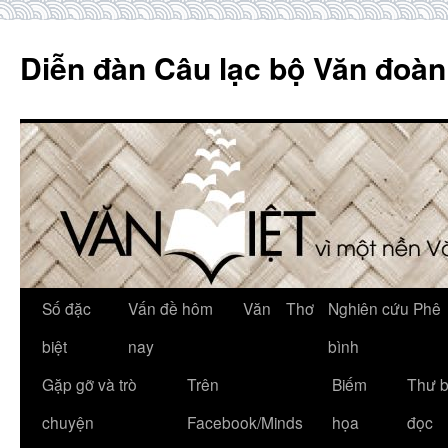
Skip
to
Diễn đàn Câu lạc bộ Văn đoàn
content
Số đặc
Vấn đề hôm
Văn
Thơ
Nghiên cứu Phê
biệt
nay
bình
Gặp gỡ và trò
Trên
Biếm
Thư 
chuyện
Facebook/Minds
họa
đọc